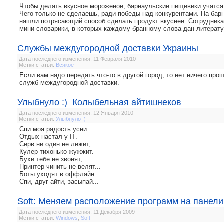
Чтобы делать вкусное мороженое, барнаульские пищевики учатся 
Чего только не сделаешь, ради победы над конкурентами. На ба
нашли потрясающий способ сделать продукт вкуснее. Сотрудника
мини-словарики, в которых каждому бранному слова дан литерат
Службы междугородной доставки Украины
Дата последнего изменения: 11 Февраля 2010
Метки статьи:
Всякое
Если вам надо передать что-то в другой город, то нет ничего про
служб междугородной доставки.
Улыбнуло :) Колыбельная айтишнеков
Дата последнего изменения: 12 Января 2010
Метки статьи:
Улыбнуло :)
Спи моя радость усни.
Отдых настал у IT.
Серв ни один не лежит,
Кулер тихонько жужжит.
Бухи тебе не звонят,
Принтер чинить не велят...
Боты уходят в оффлайн...
Спи, друг айти, засыпай...
Soft: Меняем расположение программ на панели
Дата последнего изменения: 11 Декабря 2009
Метки статьи:
Windows
,
Soft