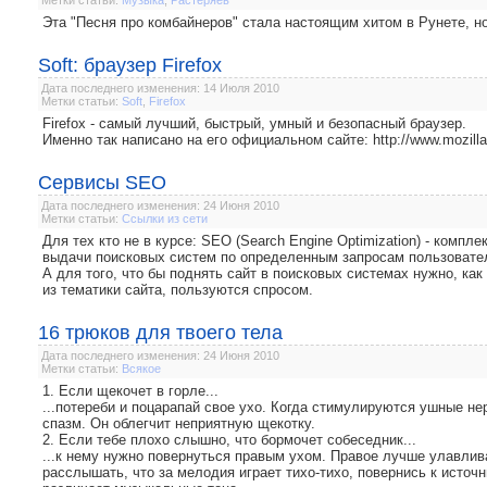
Метки статьи:
Музыка
,
Растеряев
Эта "Песня про комбайнеров" стала настоящим хитом в Рунете, но
Soft: браузер Firefox
Дата последнего изменения: 14 Июля 2010
Метки статьи:
Soft
,
Firefox
Firefox - самый лучший, быстрый, умный и безопасный браузер.
Именно так написано на его официальном сайте: http://www.mozilla-e
Сервисы SEO
Дата последнего изменения: 24 Июня 2010
Метки статьи:
Ссылки из сети
Для тех кто не в курсе: SEO (Search Engine Optimization) - компл
выдачи поисковых систем по определенным запросам пользовате
А для того, что бы поднять сайт в поисковых системах нужно, ка
из тематики сайта, пользуются спросом.
16 трюков для твоего тела
Дата последнего изменения: 24 Июня 2010
Метки статьи:
Всякое
1. Если щекочет в горле...
...потереби и поцарапай свое ухо. Когда стимулируются ушные н
спазм. Он облегчит неприятную щекотку.
2. Если тебе плохо слышно, что бормочет собеседник...
...к нему нужно повернуться правым ухом. Правое лучше улавлив
расслышать, что за мелодия играет тихо-тихо, повернись к источ