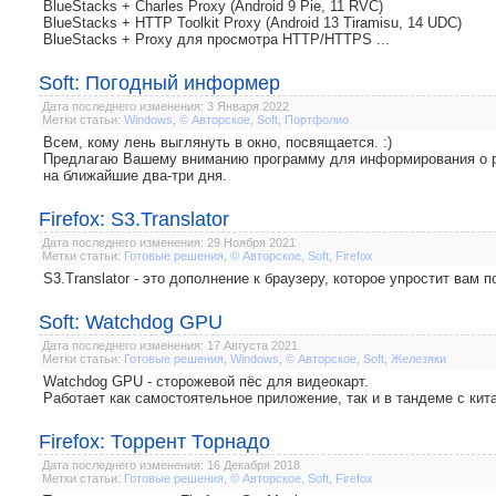
BlueStacks + Charles Proxy (Android 9 Pie, 11 RVC)
BlueStacks + HTTP Toolkit Proxy (Android 13 Tiramisu, 14 UDC)
BlueStacks + Proxy для просмотра HTTP/HTTPS ...
Soft: Погодный информер
Дата последнего изменения: 3 Января 2022
Метки статьи:
Windows
,
© Авторское
,
Soft
,
Портфолио
Всем, кому лень выглянуть в окно, посвящается. :)
Предлагаю Вашему вниманию программу для информирования о ре
на ближайшие два-три дня.
Firefox: S3.Translator
Дата последнего изменения: 29 Ноября 2021
Метки статьи:
Готовые решения
,
© Авторское
,
Soft
,
Firefox
S3.Translator - это дополнение к браузеру, которое упростит вам
Soft: Watchdog GPU
Дата последнего изменения: 17 Августа 2021
Метки статьи:
Готовые решения
,
Windows
,
© Авторское
,
Soft
,
Железяки
Watchdog GPU - сторожевой пёс для видеокарт.
Работает как самостоятельное приложение, так и в тандеме с ки
Firefox: Торрент Торнадо
Дата последнего изменения: 16 Декабря 2018
Метки статьи:
Готовые решения
,
© Авторское
,
Soft
,
Firefox