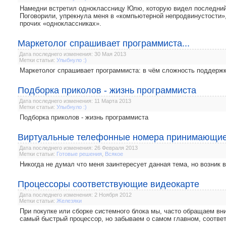
Намедни встретил одноклассницу Юлю, которую видел последний 
Поговорили, упрекнула меня в «компьютерной непродвинустости», 
прочих «одноклассниках».
Маркетолог спрашивает программиста...
Дата последнего изменения: 30 Мая 2013
Метки статьи:
Улыбнуло :)
Маркетолог спрашивает программиста: в чём сложность поддержк
Подборка приколов - жизнь программиста
Дата последнего изменения: 11 Марта 2013
Метки статьи:
Улыбнуло :)
Подборка приколов - жизнь программиста
Виртуальные телефонные номера принимающи
Дата последнего изменения: 26 Февраля 2013
Метки статьи:
Готовые решения
,
Всякое
Никогда не думал что меня заинтересует данная тема, но возник 
Процессоры соответствующие видеокарте
Дата последнего изменения: 2 Ноября 2012
Метки статьи:
Железяки
При покупке или сборке системного блока мы, часто обращаем в
самый быстрый процессор, но забываем о самом главном, соответ