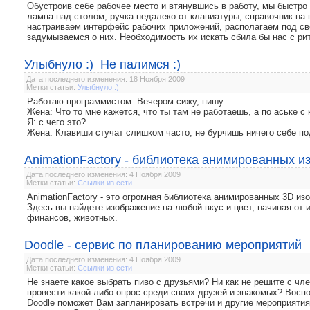
Обустроив себе рабочее место и втянувшись в работу, мы быстро
лампа над столом, ручка недалеко от клавиатуры, справочник на 
настраиваем интерфейс рабочих приложений, располагаем под сво
задумываемся о них. Необходимость их искать сбила бы нас с ри
Улыбнуло :) Не палимся :)
Дата последнего изменения: 18 Ноября 2009
Метки статьи:
Улыбнуло :)
Работаю программистом. Вечером сижу, пишу.
Жена: Что то мне кажется, что ты там не работаешь, а по аське с
Я: с чего это?
Жена: Клавиши стучат слишком часто, не бурчишь ничего себе по
AnimationFactory - библиотека анимированных 
Дата последнего изменения: 4 Ноября 2009
Метки статьи:
Ссылки из сети
AnimationFactory - это огромная библиотека анимированных 3D изо
Здесь вы найдете изображение на любой вкус и цвет, начиная от
финансов, животных.
Doodle - сервис по планированию мероприятий
Дата последнего изменения: 4 Ноября 2009
Метки статьи:
Ссылки из сети
Не знаете какое выбрать пиво с друзьями? Ни как не решите с ч
провести какой-либо опрос среди своих друзей и знакомых? Восп
Doodle поможет Вам запланировать встречи и другие мероприятия. 