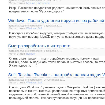
Дата последнего изменения: 17 Марта 2011
Метки статьи:
Музыка
,
Растеряев
Игорь Растеряев продолжает радовать общественность своими п
предлагается песня "Русская дорога "
Windows: После удаления вируса исчез рабочий
Дата последнего изменения: 2 Декабря 2010
Метки статьи:
Windows
,
Soft
В процессе борьбы с вирусом, который требует смс за активацию
вручную при помощи LiveCD или установки жесткого диска на дру
Быстро заработать в интернете
Дата последнего изменения: 1 Декабря 2010
Метки статьи:
Всякое
Опять спам пришел, типа: я заработал миллион, помогу и вам.
Вот вы, если бы надыбали такой легкий и быстрый способ, то ста
Я стопудово нет! :-)
Soft: Taskbar Tweaker - настройка панели задач 
Дата последнего изменения: 24 Сентября 2010
Метки статьи:
Windows
,
Soft
С приходом Windows 7 у панели задач ( Wikipedia: Taskbar ) нак
произвольно менять местами расположение открытых приложений.
удержаться от собственной своеобразной оригинальности, а может
необходимой мелочи, как разгруппировка запущенных приложений