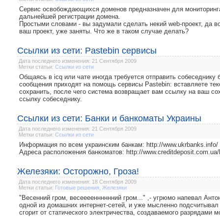
Сервис освобождающихся доменов предназначен для мониторинг
дальнейшей регистрации домена.
Простыми словами - вы задумали сделать некий web-проект, да в
ваш проект, уже заняты. Что же в таком случае делать?
Ссылки из сети: Pastebin сервисы
Дата последнего изменения: 21 Сентября 2009
Метки статьи:
Ссылки из сети
Общаясь в icq или чате иногда требуется отправить собеседнику 
сообщения приходят на помощь сервисы Pastebin: вставляете текс
сохранить, после чего система возвращает вам ссылку на ваш сох
ссылку собеседнику.
Ссылки из сети: Банки и банкоматы Украины
Дата последнего изменения: 21 Сентября 2009
Метки статьи:
Ссылки из сети
Информация по всем украинским банкам: http://www.ukrbanks.info/
Адреса расположения банкоматов: http://www.creditdeposit.com.ua
Железяки: Осторожно, Гроза!
Дата последнего изменения: 18 Сентября 2009
Метки статьи:
Готовые решения
,
Железяки
"Весенний гром, весеееенннннний гром..." ,- угрюмо напевал Ант
одной из домашних интернет-сетей, и уже мысленно подсчитывал 
сгорит от статического электричества, создаваемого разрядами мо