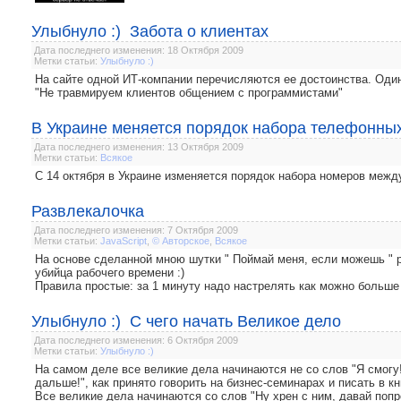
Улыбнуло :) Забота о клиентах
Дата последнего изменения: 18 Октября 2009
Метки статьи:
Улыбнуло :)
На сайте одной ИТ-компании перечисляются ее достоинства. Один
"Не травмируем клиентов общением с программистами"
В Украине меняется порядок набора телефонны
Дата последнего изменения: 13 Октября 2009
Метки статьи:
Всякое
С 14 октября в Украине изменяется порядок набора номеров меж
Развлекалочка
Дата последнего изменения: 7 Октября 2009
Метки статьи:
JavaScript
,
© Авторское
,
Всякое
На основе сделанной мною шутки " Поймай меня, если можешь " р
убийца рабочего времени :)
Правила простые: за 1 минуту надо настрелять как можно больше
Улыбнуло :) С чего начать Великое дело
Дата последнего изменения: 6 Октября 2009
Метки статьи:
Улыбнуло :)
На самом деле все великие дела начинаются не со слов "Я смогу!
дальше!", как принято говорить на бизнес-семинарах и писать в к
Все великие дела начинаются со слов "Ну хрен с ним, давай попр