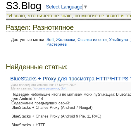
S3.Blog
Select Language
▼
"Я знаю, что ничего не знаю, но многие не знают и эт
Раздел: Разнотипное
Доступные метки:
Soft
,
Железяки
,
Ссылки из сети
,
Улыбнуло :
Растеряев
Найденные статьи:
BlueStacks + Proxy для просмотра HTTP/HTTPS тр
Дата последнего изменения: 17 Марта 2025
Метки статьи:
Готовые решения
,
Soft
Подведём небольшие итоги по мотивам моих публикаций: BlueSt
для Android 7 - 14
Содержание предыдущих серий:
BlueStacks + Charles Proxy (Android 7 Nougat)
BlueStacks + Charles Proxy (Android 9 Pie, 11 RVC)
BlueStacks + HTTP ...