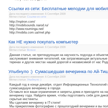
Ссылки из сети: Бесплатные мелодии для моби
Дата последнего изменения: 6 Сентября 2009
Метки статьи:
Ссылки из сети
http://mptron.com/
http://mobilsounds.narod.ru/
http://www.rouminga.net/
http://mobila.com.ua/mel.php
Как НЕ нужно покупать компьютер
Дата последнего изменения: 6 Сентября 2009
Метки статьи:
Всякое
Данная статья, не претендующая на научность подхода и объектив
заслуживает внимания читателей, как затрагивающая актуальные
теренах и других местах нашей дорогой и независимой от нас Род
Улыбнуло :) Сумасшедшая вечеринка по Ай-Ти
Дата последнего изменения: 6 Сентября 2009
Метки статьи:
Улыбнуло :)
Каждый год в конце декабря, отдел Информационных Технологий (
сумасшедшую вечеринку в городе.
Оставьте все ваши ограничения и запреты дома и приходите на
вечеринку года. Найдите время, чтобы подготовить себя для дико
скрытые инстинкты.
Мы сделаем вечеринку в IT-стиле!
Мы прикрепляем фотографию с прошлогодней вечеринки и вы полу