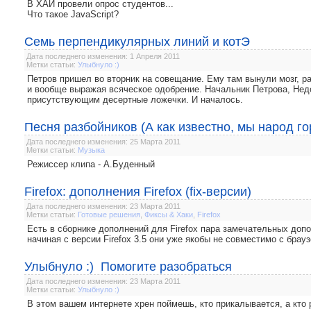
В ХАИ провели опрос студентов...
Что такое JavaScript?
Семь перпендикулярных линий и котЭ
Дата последнего изменения: 1 Апреля 2011
Метки статьи:
Улыбнуло :)
Петров пришел во вторник на совещание. Ему там вынули мозг, р
и вообще выражая всяческое одобрение. Начальник Петрова, Нед
присутствующим десертные ложечки. И началось.
Песня разбойников (А как известно, мы народ го
Дата последнего изменения: 25 Марта 2011
Метки статьи:
Музыка
Режиссер клипа - А.Буденный
Firefox: дополнения Firefox (fix-версии)
Дата последнего изменения: 23 Марта 2011
Метки статьи:
Готовые решения
,
Фиксы & Хаки
,
Firefox
Есть в сборнике дополнений для Firefox пара замечательных допо
начиная с версии Firefox 3.5 они уже якобы не совместимо с брауз
Улыбнуло :) Помогите разобраться
Дата последнего изменения: 23 Марта 2011
Метки статьи:
Улыбнуло :)
В этом вашем интернете хрен поймешь, кто прикалывается, а кто 