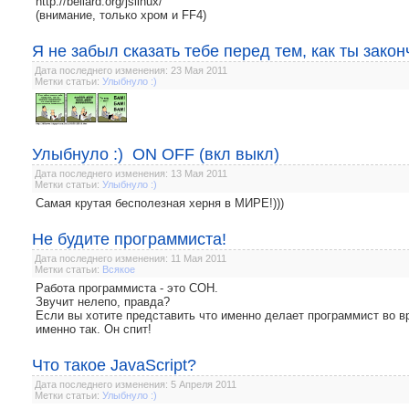
http://bellard.org/jslinux/
(внимание, только хром и FF4)
Я не забыл сказать тебе перед тем, как ты закон
Дата последнего изменения: 23 Мая 2011
Метки статьи:
Улыбнуло :)
Улыбнуло :) ON OFF (вкл выкл)
Дата последнего изменения: 13 Мая 2011
Метки статьи:
Улыбнуло :)
Самая крутая бесполезная херня в МИРЕ!)))
Не будите программиста!
Дата последнего изменения: 11 Мая 2011
Метки статьи:
Всякое
Работа программиста - это СОН.
Звучит нелепо, правда?
Если вы хотите представить что именно делает программист во вр
именно так. Он спит!
Что такое JavaScript?
Дата последнего изменения: 5 Апреля 2011
Метки статьи:
Улыбнуло :)