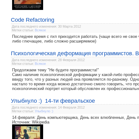
Code Refactoring
Дата последнего изменения: 30 Марта 2012
Метки статьи:
Всякое
Последнее время с пхп приходится работать (чаще всего не свое 
либо глючащее, либо сложно расширяемое)
Психологическая деформация программистов. Вз
Дата последнего изменения: 28 Февраля 2012
Метки статьи:
Всякое
Продолжаем тему "Не будите программиста!"
Само наличие психологической деформации у какой-либо професс
ввиду того, что у разных людей она проявляется по-разному. Од
настало то время когда можно достаточно смело говорить, что п
психологический портрет который обусловлен их профессиональн
Улыбнуло :) 14-ти февральское
Дата последнего изменения: 14 Февраля 2012
Метки статьи:
Улыбнуло :)
14 февраля: День компьютерщика, День всех влюбленных, День 
Источник: Wikipedia