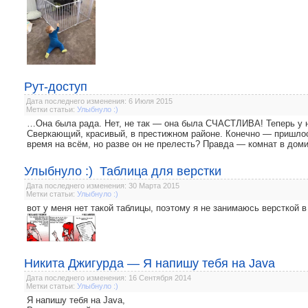
Рут-доступ
Дата последнего изменения: 6 Июля 2015
Метки статьи:
Улыбнуло :)
…Она была рада. Нет, не так — она была СЧАСТЛИВА! Теперь у н
Сверкающий, красивый, в престижном районе. Конечно — пришлось
время на всём, но разве он не прелесть? Правда — комнат в доми
Улыбнуло :) Таблица для верстки
Дата последнего изменения: 30 Марта 2015
Метки статьи:
Улыбнуло :)
вот у меня нет такой таблицы, поэтому я не занимаюсь версткой в 
Никита Джигурда — Я напишу тебя на Java
Дата последнего изменения: 16 Сентября 2014
Метки статьи:
Улыбнуло :)
Я напишу тебя на Java,