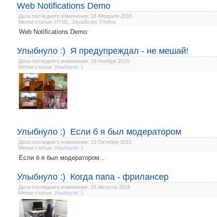
Web Notifications Demo
Дата последнего изменения: 18 Февраля 2016
Метки статьи:
HTML
,
JavaScript
,
Firefox
Web Notifications Demo:
Улыбнуло :) Я предупреждал - не мешай!
Дата последнего изменения: 19 Ноября 2015
Метки статьи:
Улыбнуло :)
Улыбнуло :) Если б я был модератором
Дата последнего изменения: 13 Октября 2015
Метки статьи:
Улыбнуло :)
Если б я был модератором...
Улыбнуло :) Когда папа - фрилансер
Дата последнего изменения: 25 Августа 2015
Метки статьи:
Улыбнуло :)