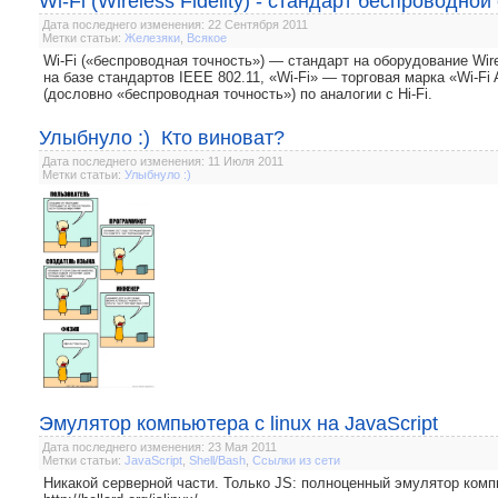
Wi-Fi (Wireless Fidelity) - стандарт беспроводной
Дата последнего изменения: 22 Сентября 2011
Метки статьи:
Железяки
,
Всякое
Wi-Fi («беспроводная точность») — стандарт на оборудование Wire
на базе стандартов IEEE 802.11, «Wi-Fi» — торговая марка «Wi-Fi A
(дословно «беспроводная точность») по аналогии с Hi-Fi.
Улыбнуло :) Кто виноват?
Дата последнего изменения: 11 Июля 2011
Метки статьи:
Улыбнуло :)
Эмулятор компьютера с linux на JavaScript
Дата последнего изменения: 23 Мая 2011
Метки статьи:
JavaScript
,
Shell/Bash
,
Ссылки из сети
Никакой серверной части. Только JS: полноценный эмулятор комп