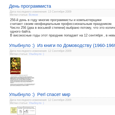
День программиста
Дата последнего изменения: 13 Сентября 2009
Метки статьи:
Всякое
256-й день в году многие программисты и компьютерщики
считают своим неофициальным профессиональным праздником.
Число 256 (два в восьмой степени) выбрано потому, что это кол
одного байта.
В високосные годы этот праздник попадает на 12 сентября , в неви
Улыбнуло :) Из книги по Домоводству (1960-196
Дата последнего изменения: 12 Сентября 2009
Метки статьи:
Улыбнуло :)
Улыбнуло :) Perl спасет мир
Дата последнего изменения: 12 Сентября 2009
Метки статьи:
Улыбнуло :)