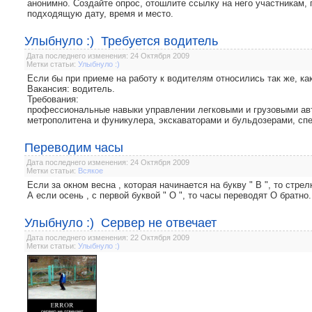
анонимно. Создайте опрос, отошлите ссылку на него участникам,
подходящую дату, время и место.
Улыбнуло :) Требуется водитель
Дата последнего изменения: 24 Октября 2009
Метки статьи:
Улыбнуло :)
Если бы при приеме на работу к водителям относились так же, ка
Вакансия: водитель.
Требования:
профессиональные навыки управлении легковыми и грузовыми ав
метрополитена и фуникулера, экскаваторами и бульдозерами, спе
Переводим часы
Дата последнего изменения: 24 Октября 2009
Метки статьи:
Всякое
Если за окном весна , которая начинается на букву " В ", то стре
А еcли осень , с первой буквой " О ", то часы переводят О братно.
Улыбнуло :) Сервер не отвечает
Дата последнего изменения: 22 Октября 2009
Метки статьи:
Улыбнуло :)