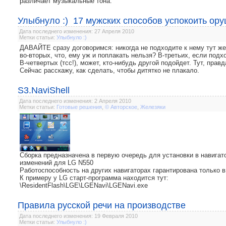
различает музыкальные тона.
Улыбнуло :) 17 мужских способов успокоить ор
Дата последнего изменения: 27 Апреля 2010
Метки статьи:
Улыбнуло :)
ДАВАЙТЕ сразу договоримся: никогда не подходите к нему тут же,
во-вторых, что, ему уж и поплакать нельзя? В-третьих, если подх
В-четвертых (тсс!), может, кто-нибудь другой подойдет. Тут, правд
Сейчас расскажу, как сделать, чтобы дитятко не плакало.
S3.NaviShell
Дата последнего изменения: 2 Апреля 2010
Метки статьи:
Готовые решения
,
© Авторское
,
Железяки
Сборка предназначена в первую очередь для установки в навигато
изменений для LG N550
Работоспособность на других навигаторах гарантирована только 
К примеру у LG старт-программа находится тут:
\ResidentFlash\LGE\LGENavi\LGENavi.exe
Правила русской речи на производстве
Дата последнего изменения: 19 Февраля 2010
Метки статьи:
Улыбнуло :)