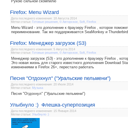
Рукою сильной скомпилю
Firefox: Menu Wizard
Дата последнего изменения: 18 Августа 2014
Метки статьи:
Готовые решения
,
© Авторское
,
Soft
,
Firefox
Menu Wizard - это дополнение к браузеру Firefox , которое помо
переименование. Так же поддерживается SeaMonkey и Thunderbird
Firefox: Менеджер загрузок (S3)
Дата последнего изменения: 5 Августа 2014
Метки статьи:
Готовые решения
,
© Авторское
,
Soft
,
Firefox
Менеджер загрузок (S3) - это дополнение к браузеру Firefox , ко
Это новая жизнь для старого известного дополнения Download Stat
изменениями в Firefox 26+, перестало работать
Песня "Отдохнул" ("Уральские пельмени")
Дата последнего изменения: 20 Июля 2014
Метки статьи:
Музыка
Песня "Отдохнул" ("Уральские пельмени")
Улыбнуло :) Флешка-суперпозиция
Дата последнего изменения: 15 Января 2014
Метки статьи:
Улыбнуло :)