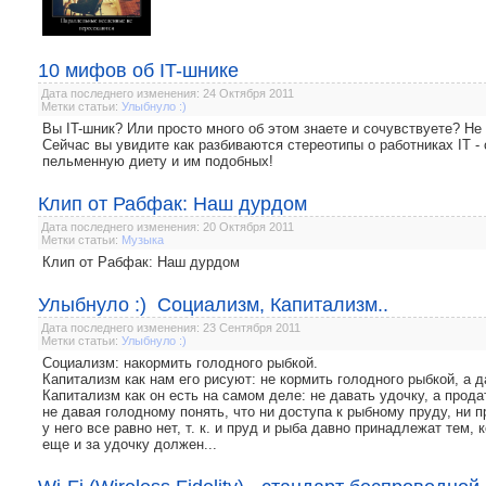
10 мифов об IT-шнике
Дата последнего изменения: 24 Октября 2011
Метки статьи:
Улыбнуло :)
Вы IT-шник? Или просто много об этом знаете и сочувствуете? Не 
Сейчас вы увидите как разбиваются стереотипы о работниках IT -
пельменную диету и им подобных!
Клип от Рабфак: Наш дурдом
Дата последнего изменения: 20 Октября 2011
Метки статьи:
Музыка
Клип от Рабфак: Наш дурдом
Улыбнуло :) Социализм, Капитализм..
Дата последнего изменения: 23 Сентября 2011
Метки статьи:
Улыбнуло :)
Социализм: накормить голодного рыбкой.
Капитализм как нам его рисуют: не кормить голодного рыбкой, а д
Капитализм как он есть на самом деле: не давать удочку, а продат
не давая голодному понять, что ни доступа к рыбному пруду, ни п
у него все равно нет, т. к. и пруд и рыба давно принадлежат тем, 
еще и за удочку должен...