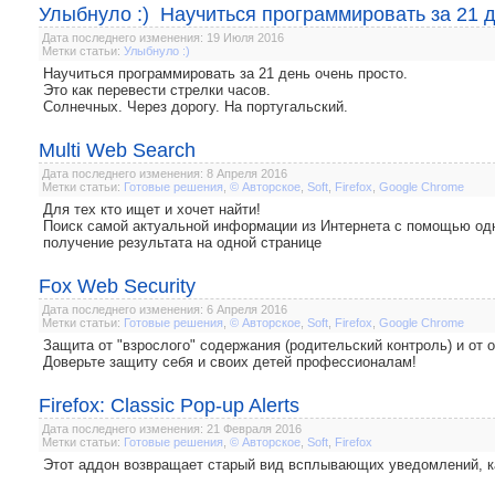
Улыбнуло :) Научиться программировать за 21 д
Дата последнего изменения: 19 Июля 2016
Метки статьи:
Улыбнуло :)
Научиться программировать за 21 день очень просто.
Это как перевести стрелки часов.
Солнечных. Через дорогу. На португальский.
Multi Web Search
Дата последнего изменения: 8 Апреля 2016
Метки статьи:
Готовые решения
,
© Авторское
,
Soft
,
Firefox
,
Google Chrome
Для тех кто ищет и хочет найти!
Поиск самой актуальной информации из Интернета с помощью одн
получение результата на одной странице
Fox Web Security
Дата последнего изменения: 6 Апреля 2016
Метки статьи:
Готовые решения
,
© Авторское
,
Soft
,
Firefox
,
Google Chrome
Защита от "взрослого" содержания (родительский контроль) и от 
Доверьте защиту себя и своих детей профессионалам!
Firefox: Classic Pop-up Alerts
Дата последнего изменения: 21 Февраля 2016
Метки статьи:
Готовые решения
,
© Авторское
,
Soft
,
Firefox
Этот аддон возвращает старый вид всплывающих уведомлений, как 