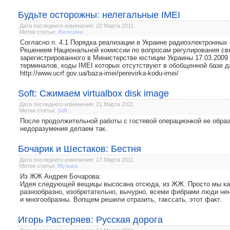
Будьте осторожны: нелегальные IMEI
Дата последнего изменения: 22 Марта 2011
Метки статьи:
Железяки
Согласно п. 4.1 Порядка реализации в Украине радиоэлектронных
Решением Национальной комиссии по вопросам регулирования связ
зарегистрированного в Министерстве юстиции Украины 17.03.2009
терминалов, коды ІМЕІ которых отсутствуют в обобщенной базе д
http://www.ucrf.gov.ua/baza-imei/perevirka-kodu-imei/
Soft: Сжимаем virtualbox disk image
Дата последнего изменения: 21 Марта 2011
Метки статьи:
Soft
После продолжительной работы с гостевой операционкой ее образ
недоразумения делаем так.
Бочарик и Шестаков: Бестня
Дата последнего изменения: 17 Марта 2011
Метки статьи:
Музыка
Из ЖЖ Андрея Бочарова:
Идея следующей вещицы высосана отсюда, из ЖЖ. Просто мы как
разнообразно, изобретательно, вычурно, всеми фибрами люди нен
и многообразны. Вопщем решили отразить, такссать, этот факт.
Игорь Растеряев: Русская дорога