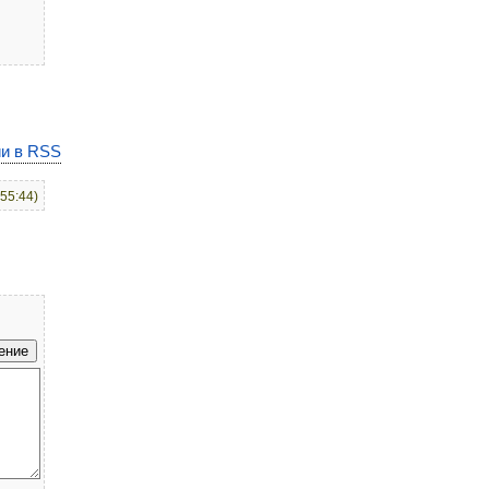
и в RSS
:55:44)