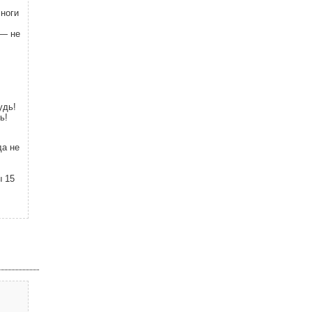
 ноги
 — не
удь!
ь!
да не
ы 15