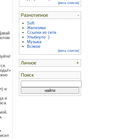
[весь список]
Разнотипное
-
Soft
Железяки
Ссылки из сети
Давай
Улыбнуло :)
потом
Музыка
Всякое
[весь список]
буйте!
Личное
+
тся.
воды!»
ожно
Поиск
л) и
да и
аса.
мой,
ь
и
висел