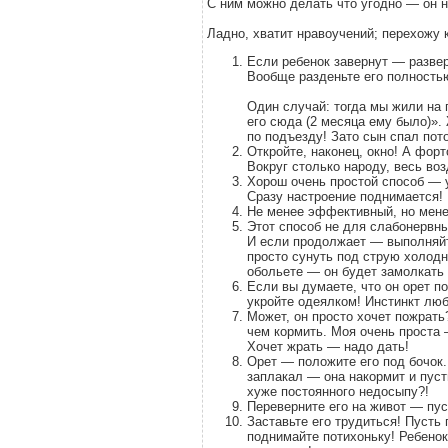
С ним можно делать что угодно — он н
Ладно, хватит нравоучений; перехожу
Если ребенок завернут — развер
Вообще разденьте его полностью
Один случай: тогда мы жили на 
его сюда (2 месяца ему было)».
по подъезду! Зато сын спал пото
Откройте, наконец, окно! А фор
Вокруг столько народу, весь во
Хорош очень простой способ — у
Сразу настроение поднимается!
Не менее эффективный, но менее
Этот способ не для слабонервн
И если продолжает — выполняйт
просто сунуть под струю холодно
обольете — он будет замолкать 
Если вы думаете, что он орет по
укройте одеялком! Инстинкт люб
Может, он просто хочет пожрать
чем кормить. Моя очень проста —
Хочет жрать — надо дать!
Орет — положите его под бочок.
заплакал — она накормит и пуст
хуже постоянного недосыпу?!
Переверните его на живот — пус
Заставьте его трудиться! Пусть 
поднимайте потихоньку! Ребенок