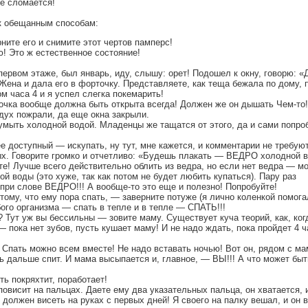
е сломается!
 к обещанным способам:
ните его и снимите этот чертов памперс!
! Это ж естественное состояние!
первом этаже, был январь, иду, слышу: орет! Подошел к окну, говорю: «
 Жена и дала его в форточку. Представляете, как теща бежала по дому, 
м часа 4 и я успел слегка покемарить!
точка вообще должна быть открыта всегда! Должен же он дышать Чем-то!
здух пожрали, да еще окна закрыли.
мыть холодной водой. Младенцы же тащатся от этого, да и сами попро
 доступный — искупать, ну тут, мне кажется, и комментарии не требую
ых. Говорите громко и отчетливо: «Будешь плакать — ВЕДРО холодной 
е! Лучше всего действительно облить из ведра, но если нет ведра — м
й воды (это хуже, так как потом не будет любить купаться). Пару раз
при слове ВЕДРО!!! А вообще-то это еще и полезно! Попробуйте!
тому, что ему пора спать, — заверните потуже (я лично коленкой помога
ого организма — спать в тепле и в тепле — СПАТЬ!!!
? Тут уж вы бессильны — зовите маму. Существует куча теорий, как, ког
 пока нет зубов, пусть кушает маму! И не надо ждать, пока пройдет 4 ч
 Спать можно всем вместе! Не надо вставать ночью! Вот он, рядом с ма
ь дальше спит. И мама высыпается и, главное, — ВЫ!!! А что может быт
ть покряхтит, поработает!
повисит на пальцах. Даете ему два указательных пальца, он хватается, 
 должен висеть на руках с первых дней! Я своего на палку вешал, и он 