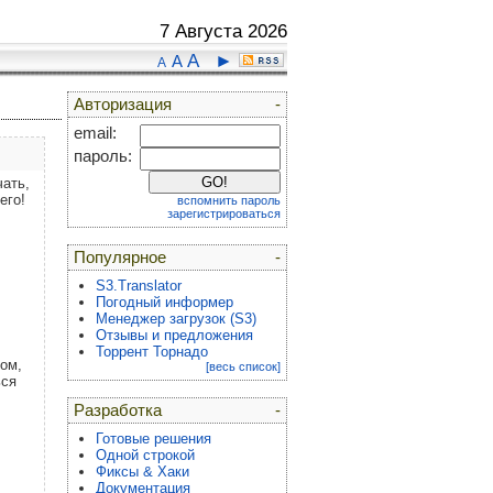
7 Августа 2026
A
►
A
A
Авторизация
-
email:
пароль:
чать,
его!
вспомнить пароль
зарегистрироваться
Популярное
-
S3.Translator
Погодный информер
Менеджер загрузок (S3)
Отзывы и предложения
Торрент Торнадо
ном,
[весь список]
ься
Разработка
-
Готовые решения
Одной строкой
Фиксы & Хаки
Документация