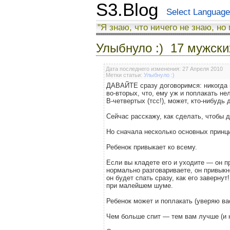
S3.Blog
Select Language
"Я знаю, что ничего не знаю, но
Улыбнуло :) 17 мужски
Дата последнего изменения: 27 Апреля 2010
Метки статьи:
Улыбнуло :)
ДАВАЙТЕ сразу договоримся: никогда не
во-вторых, что, ему уж и поплакать не
В-четвертых (тсс!), может, кто-нибудь 
Сейчас расскажу, как сделать, чтобы д
Но сначала несколько основных принц
Ребенок привыкает ко всему.
Если вы кладете его и уходите — он пр
нормально разговариваете, он привыкне
он будет спать сразу, как его завернут
при малейшем шуме.
Ребенок может и поплакать (уверяю ва
Чем больше спит — тем вам лучше (и не