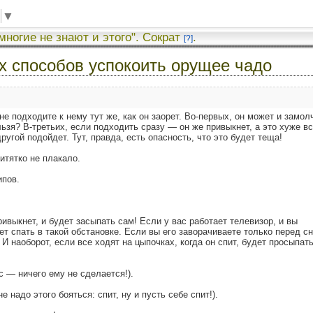
▼
 многие не знают и этого". Сократ
.
[?]
х способов успокоить орущее чадо
 подходите к нему тут же, как он заорет. Во-первых, он может и замол
льзя? В-третьих, если подходить сразу — он же привыкнет, а это хуже вс
другой подойдет. Тут, правда, есть опасность, что это будет теща!
итятко не плакало.
ипов.
ивыкнет, и будет засыпать сам! Если у вас работает телевизор, и вы
т спать в такой обстановке. Если вы его заворачиваете только перед с
! И наоборот, если все ходят на цыпочках, когда он спит, будет просыпат
с — ничего ему не сделается!).
 надо этого бояться: спит, ну и пусть себе спит!).