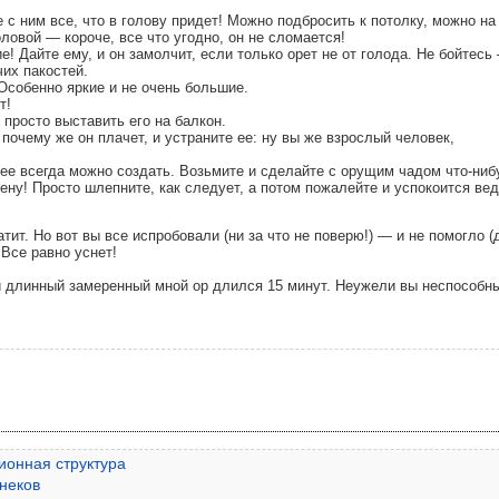
 с ним все, что в голову придет! Можно подбросить к потолку, можно на
оловой — короче, все что угодно, он не сломается!
! Дайте ему, и он замолчит, если только орет не от голода. Не бойтесь
чих пакостей.
Особенно яркие и не очень большие.
т!
 просто выставить его на балкон.
почему же он плачет, и устраните ее: ну вы же взрослый человек,
 ее всегда можно создать. Возьмите и сделайте с орущим чадом что-ниб
тену! Просто шлепните, как следует, а потом пожалейте и успокоится вед
тит. Но вот вы все испробовали (ни за что не поверю!) — и не помогло (
 Все равно уснет!
ый длинный замеренный мной ор длился 15 минут. Неужели вы неспособн
ионная структура
неков