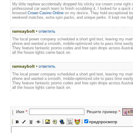
My little nephew accidentally dropped his sticky ice cream cone right 
professional car wash team to finish scrubbing it, I looked for a quick d
browsed
Crown Casino Online
on my device. They hold exceptional bon
weekend matches, extra spin packs, and unique perks. It kept me hi
ramsaybolt
•
ответить
The local power company scheduled a short grid test, leaving my main P
phone and wanted a smooth, mobile-optimized site to pass time easil
They feature fantastic promo codes and free spin drops across Australia
all the house lights came back on.
ramsaybolt
•
ответить
The local power company scheduled a short grid test, leaving my main P
phone and wanted a smooth, mobile-optimized site to pass time easil
They feature fantastic promo codes and free spin drops across Australia
all the house lights came back on.
Имя
*
:
Решите пример
*
:
предпросмотр