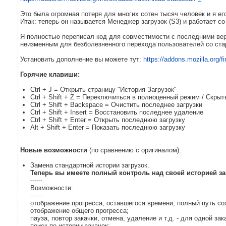
Это была огромная потеря для многих сотен тысяч человек и я ег
Итак: теперь он называется Менеджер загрузок (S3) и работает со
Я полностью переписал код для совместимости с последними вер
неизменным для безболезненного перехода пользователей со старо
Установить дополнение вы можете тут:
https://addons.mozilla.org/f
Горячие клавиши:
Ctrl + J = Открыть страницу "История Загрузок"
Ctrl + Shift + Z = Переключиться в полноценный режим / Скры
Ctrl + Shift + Backspace = Очистить последнее загрузки
Ctrl + Shift + Insert = Восстановить последнее удаление
Ctrl + Shift + Enter = Открыть последнюю загрузку
Alt + Shift + Enter = Показать последнюю загрузку
Новые возможности
(по сравнению с оригиналом):
Замена стандартной истории загрузок.
Теперь вы имеете полный контроль над своей историей за
------
Возможности:
------
отображение прогресса, оставшегося времени, полный путь сохр
отображение общего прогресса;
пауза, повтор закачки, отмена, удаление и т.д. - для одной за
поиск по истории закачек;