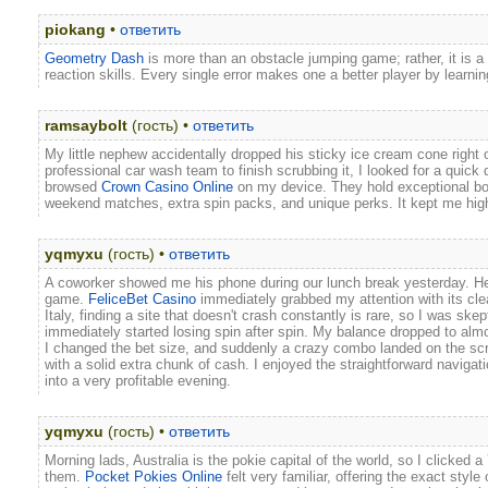
piokang
•
ответить
Geometry Dash
is more than an obstacle jumping game; rather, it is 
reaction skills. Every single error makes one a better player by learning
ramsaybolt
(гость) •
ответить
My little nephew accidentally dropped his sticky ice cream cone right 
professional car wash team to finish scrubbing it, I looked for a quick d
browsed
Crown Casino Online
on my device. They hold exceptional bon
weekend matches, extra spin packs, and unique perks. It kept me hi
yqmyxu
(гость) •
ответить
A coworker showed me his phone during our lunch break yesterday. He
game.
FeliceBet Casino
immediately grabbed my attention with its cle
Italy, finding a site that doesn't crash constantly is rare, so I was ske
immediately started losing spin after spin. My balance dropped to almo
I changed the bet size, and suddenly a crazy combo landed on the scr
with a solid extra chunk of cash. I enjoyed the straightforward navigati
into a very profitable evening.
yqmyxu
(гость) •
ответить
Morning lads, Australia is the pokie capital of the world, so I clicked 
them.
Pocket Pokies Online
felt very familiar, offering the exact styl