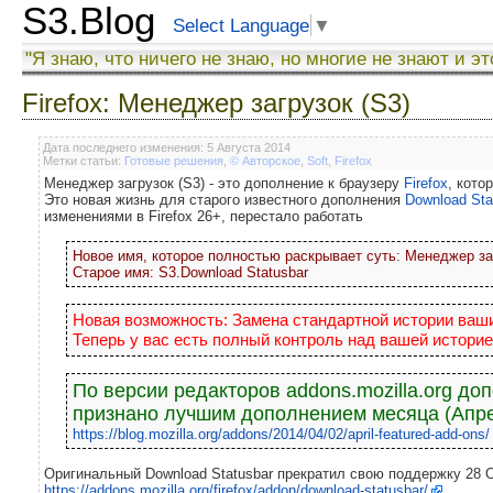
S3.Blog
Select Language
▼
"Я знаю, что ничего не знаю, но многие не знают и эт
Firefox: Менеджер загрузок (S3)
Дата последнего изменения: 5 Августа 2014
Метки статьи:
Готовые решения
,
© Авторское
,
Soft
,
Firefox
Менеджер загрузок (S3) - это дополнение к браузеру
Firefox
, кото
Это новая жизнь для старого известного дополнения
Download Sta
изменениями в Firefox 26+, перестало работать
Новое имя, которое полностью раскрывает суть: Менеджер за
Старое имя: S3.Download Statusbar
Новая возможность: Замена стандартной истории ваши
Теперь у вас есть полный контроль над вашей историе
По версии редакторов addons.mozilla.org до
признано лучшим дополнением месяца (Апре
https://blog.mozilla.org/addons/2014/04/02/april-featured-add-ons/
Оригинальный Download Statusbar прекратил свою поддержку 28 О
https://addons.mozilla.org/firefox/addon/download-statusbar/