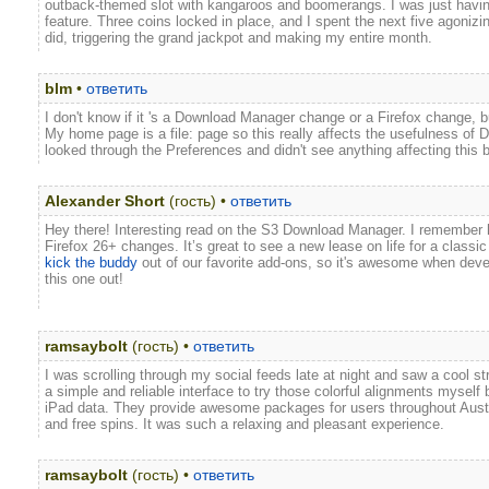
outback-themed slot with kangaroos and boomerangs. I was just having
feature. Three coins locked in place, and I spent the next five agonizing 
did, triggering the grand jackpot and making my entire month.
blm
•
ответить
I don't know if it 's a Download Manager change or a Firefox change, b
My home page is a file: page so this really affects the usefulness of 
looked through the Preferences and didn't see anything affecting this 
Alexander Short
(гость) •
ответить
Hey there! Interesting read on the S3 Download Manager. I remember
Firefox 26+ changes. It’s great to see a new lease on life for a classic
kick the buddy
out of our favorite add-ons, so it's awesome when develop
this one out!
ramsaybolt
(гость) •
ответить
I was scrolling through my social feeds late at night and saw a cool s
a simple and reliable interface to try those colorful alignments myself 
iPad data. They provide awesome packages for users throughout Austr
and free spins. It was such a relaxing and pleasant experience.
ramsaybolt
(гость) •
ответить