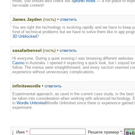
mods, you should also check out
Sprunki mods
— a fun place to expl
fan-made content!
James Jayden
(гость) •
ответить
You are right the technology is evolving rapidly and we have to keep p
fond of technical problems but we have to solve them like in app pr
3D Unblocked
?
sasafarbensol
(гость) •
ответить
Hi everyone. During a quiet evening I was browsing different websites
Casino
in Australia. I opened it expecting a quick look, but I stayed 
follow. The menus were straightforward, and every section seemed con
experience without unnecessary complications.
infinitewordle
•
ответить
Experimental approach, as used in the current case study, is the bes
be taken into consideration when working with advanced technology. 
in
Wordle Unlimited
Wordle Unlimited since there is experience gained 
experiment.
Имя
*
:
Решите пример
*
: