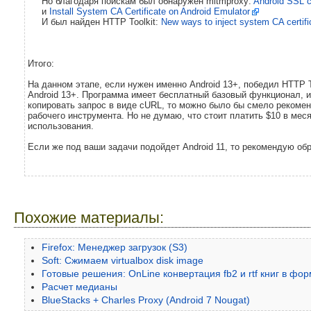
Но благодаря поискам был обнаружен mitmproxy:
Android SSL ce
и
Install System CA Certificate on Android Emulator
И был найден HTTP Toolkit:
New ways to inject system CA certifi
Итого:
На данном этапе, если нужен именно Android 13+, победил HTTP To
Android 13+. Программа имеет бесплатный базовый функционал, 
копировать запрос в виде cURL, то можно было бы смело рекомен
рабочего инструмента. Но не думаю, что стоит платить $10 в мес
использования.
Если же под ваши задачи подойдет Android 11, то рекомендую обр
Похожие материалы:
Firefox: Менеджер загрузок (S3)
Soft: Сжимаем virtualbox disk image
Готовые решения: OnLine конвертация fb2 и rtf книг в форм
Расчет медианы
BlueStacks + Charles Proxy (Android 7 Nougat)