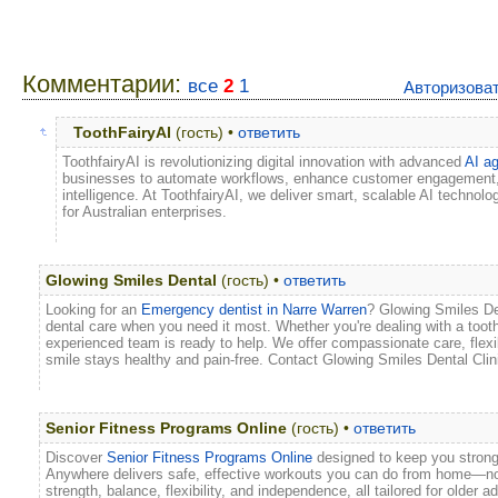
Комментарии:
все
2
1
Авторизова
ToothFairyAI
(гость) •
ответить
ToothfairyAI is revolutionizing digital innovation with advanced
AI ag
businesses to automate workflows, enhance customer engagement, an
intelligence. At ToothfairyAI, we deliver smart, scalable AI technol
for Australian enterprises.
Glowing Smiles Dental
(гость) •
ответить
Looking for an
Emergency dentist in Narre Warren
? Glowing Smiles Den
dental care when you need it most. Whether you're dealing with a tooth
experienced team is ready to help. We offer compassionate care, flexi
smile stays healthy and pain-free. Contact Glowing Smiles Dental Clin
Senior Fitness Programs Online
(гость) •
ответить
Discover
Senior Fitness Programs Online
designed to keep you strong,
Anywhere delivers safe, effective workouts you can do from home—no
strength, balance, flexibility, and independence, all tailored for older