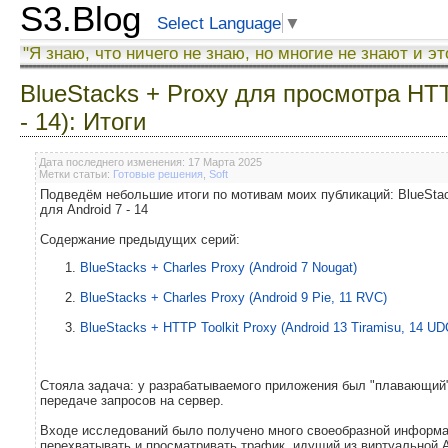
S3.Blog
Select Language
▼
"Я знаю, что ничего не знаю, но многие не знают и эт
BlueStacks + Proxy для просмотра HT
- 14): Итоги
Дата последнего изменения: 17 Марта 2025
Метки статьи:
Готовые решения
,
Soft
Подведём небольшие итоги по мотивам моих публикаций: BlueSt
для Android 7 - 14
Содержание предыдущих серий:
BlueStacks + Charles Proxy (Android 7 Nougat)
BlueStacks + Charles Proxy (Android 9 Pie, 11 RVC)
BlueStacks + HTTP Toolkit Proxy (Android 13 Tiramisu, 14 UD
Стояла задача: у разрабатываемого приложения был "плавающий"
передаче запросов на сервер.
Входе исследований было получено много своеобразной информа
перехватывать и просматривать трафик, идущий из виртуальной A