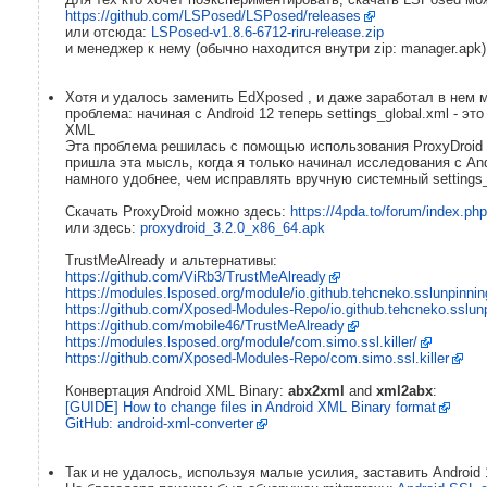
https://github.com/LSPosed/LSPosed/releases
или отсюда:
LSPosed-v1.8.6-6712-riru-release.zip
и менеджер к нему (обычно находится внутри zip: manager.apk
Хотя и удалось заменить EdXposed , и даже заработал в нем 
проблема: начиная с Android 12 теперь settings_global.xml - э
XML
Эта проблема решилась с помощью использования ProxyDroid .
пришла эта мысль, когда я только начинал исследования с Andr
намного удобнее, чем исправлять вручную системный settings_
Скачать ProxyDroid можно здесь:
https://4pda.to/forum/index.p
или здесь:
proxydroid_3.2.0_x86_64.apk
TrustMeAlready и альтернативы:
https://github.com/ViRb3/TrustMeAlready
https://modules.lsposed.org/module/io.github.tehcneko.sslunpinnin
https://github.com/Xposed-Modules-Repo/io.github.tehcneko.sslun
https://github.com/mobile46/TrustMeAlready
https://modules.lsposed.org/module/com.simo.ssl.killer/
https://github.com/Xposed-Modules-Repo/com.simo.ssl.killer
Конвертация Android XML Binary:
abx2xml
and
xml2abx
:
[GUIDE] How to change files in Android XML Binary format
GitHub: android-xml-converter
Так и не удалось, используя малые усилия, заставить Android