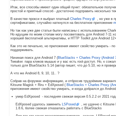
Итак, все способы имеют один общий пункт: обязательное получен
простой и приятный способ - достаточно подправить несколько т
В качестве прокси я выбрал платный
Charles Proxy
, но уже в 
сертификатами, случайно наткнулся на бесплатное приложение
m
Но так как уже две статьи были написаны с использованием Charl
Но идущим по моим стопам могу посоветовать для Android 7-11 х
хорошей бесплатной альтернативы, и HTTP Toolkit для Android 12
Как это не печально, но приложения имеют свойство умирать - п
поддерживать.
Начиная поиск для Android 7 (
BlueStacks + Charles Proxy (Android 
Tweaker. пара кликов мышью и у вас есть root-доступ. Но, к сожа
только для BlueStacks 5.14 (автор пишет, что до 5.10, но я провер
А что же Android 8, 9, 10, 11.. ?
Собрав на форумах информацию, и отбросив трудоёмкие вариант
Kitsune Magisk + Riru + EdXposed (
BlueStacks + Charles Proxy (And
приложения имеют свойство умирать, и когда добрался до Android
умер EdXposed - последняя свежая версия 0.5.2.2 от 2021 года
EdXposed удалось заменить
LSPosed
, но удачно с Kitsune
1.8.6, более свежая отказалась работать с BlueStacks
Для тех кто хочет поэкспериментировать, скачать LSPosed мо