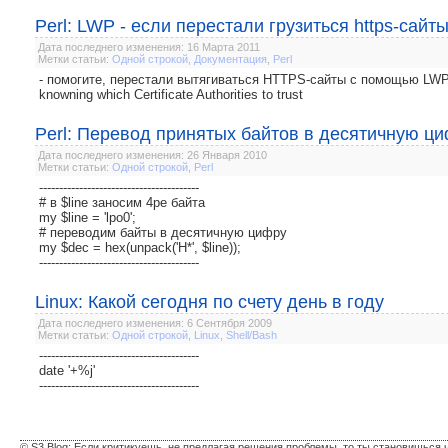
Perl: LWP - если перестали грузиться https-сайт
Дата последнего изменения: 16 Марта 2011
Метки статьи:
Одной строкой
,
Документация
,
Perl
- помогите, перестали вытягиваться HTTPS-сайты с помощью LWP. П
knowning which Certificate Authorities to trust
Perl: Перевод принятых байтов в десятичную ц
Дата последнего изменения: 26 Января 2010
Метки статьи:
Одной строкой
,
Perl
----------------------------------------
# в $line заносим 4ре байта
my $line = 'lpo0';
# переводим байты в десятичную цифру
my $dec = hex(unpack('H*', $line));
----------------------------------------
Linux: Какой сегодня по счету день в году
Дата последнего изменения: 6 Сентября 2009
Метки статьи:
Одной строкой
,
Linux
,
Shell/Bash
----------------------------------------
date '+%j'
----------------------------------------
© S3.Blog: Если критикуешь, не предлагая решения проблемы, то ты становишься 