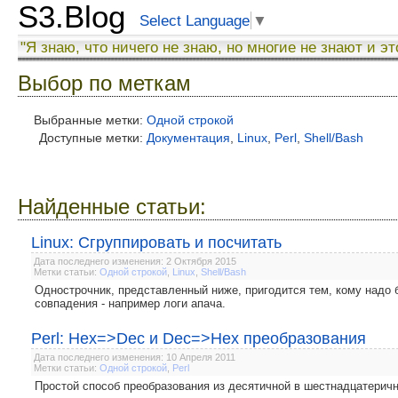
S3.Blog
Select Language
▼
"Я знаю, что ничего не знаю, но многие не знают и эт
Выбор по меткам
Выбранные метки:
Одной строкой
Доступные метки:
Документация
,
Linux
,
Perl
,
Shell/Bash
Найденные статьи:
Linux: Сгруппировать и посчитать
Дата последнего изменения: 2 Октября 2015
Метки статьи:
Одной строкой
,
Linux
,
Shell/Bash
Однострочник, представленный ниже, пригодится тем, кому надо б
совпадения - например логи апача.
Perl: Hex=>Dec и Dec=>Hex преобразования
Дата последнего изменения: 10 Апреля 2011
Метки статьи:
Одной строкой
,
Perl
Простой способ преобразования из десятичной в шестнадцатеричн