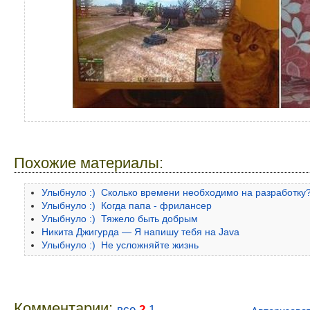
Похожие материалы:
Улыбнуло :) Сколько времени необходимо на разработку
Улыбнуло :) Когда папа - фрилансер
Улыбнуло :) Тяжело быть добрым
Никита Джигурда — Я напишу тебя на Java
Улыбнуло :) Не усложняйте жизнь
Комментарии:
все
2
1