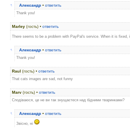
Александр
•
ответить
Thank you!
Marley
(гость) •
ответить
There seems to be a problem with PayPal's service. When it is fixed, 
Александр
•
ответить
Thank you!
Raul
(гость) •
ответить
That cats images are sad, not funny
Marv
(гость) •
ответить
Сподіваюся, це не ви так знущаєтеся над бідними тваринками?
Александр
•
ответить
Звiсно, нi