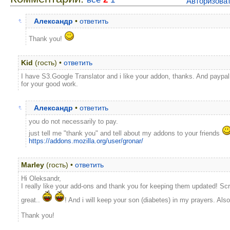
Авторизова
Александр
•
ответить
Thank you!
Kid
(гость) •
ответить
I have S3.Google Translator and i like your addon, thanks. And paypal
for your good work.
Александр
•
ответить
you do not necessarily to pay.
just tell me "thank you" and tell about my addons to your friends
https://addons.mozilla.org/user/gronar/
Marley
(гость) •
ответить
Hi Oleksandr,
I really like your add-ons and thank you for keeping them updated! Sc
great..
! And i will keep your son (diabetes) in my prayers. Al
Thank you!