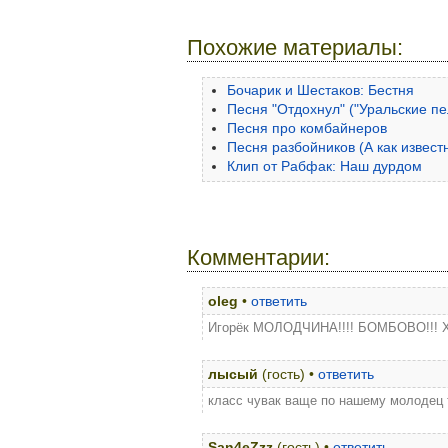
Похожие материалы:
Бочарик и Шестаков: Бестня
Песня "Отдохнул" ("Уральские п
Песня про комбайнеров
Песня разбойников (А как извест
Клип от Рабфак: Наш дурдом
Комментарии:
oleg
•
ответить
Игорёк МОЛОДЧИНА!!!! БОМБОВО!!! Х
лысый
(гость) •
ответить
класс чувак ваще по нашему молодец так
San4eZzz
(гость) •
ответить