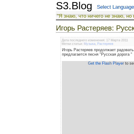
S3.Blog
Select Language
"Я знаю, что ничего не знаю, но
Игорь Растеряев: Русс
Дата последнего изменения: 17 Марта 2011
Метки статьи:
Музыка
,
Растеряев
Игорь Растеряев продолжает радовать
предлагается песня "Русская дорога "
Get the Flash Player
to see