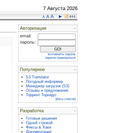
7 Августа 2026
A
►
A
A
Авторизация
-
email:
пароль:
вспомнить пароль
зарегистрироваться
Популярное
-
S3.Translator
Погодный информер
Менеджер загрузок (S3)
Отзывы и предложения
Торрент Торнадо
[весь список]
Разработка
-
Готовые решения
Одной строкой
Фиксы & Хаки
Документация