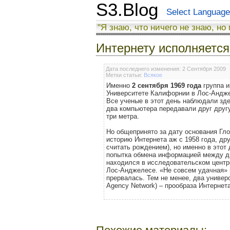
S3.Blog
Select Language
"Я знаю, что ничего не знаю, но
Интернету исполняется 
Дата последнего изменения: 2 Сентября 2009
Метки статьи:
Всякое
Именно
2 сентября 1969 года
группа и
Университете Калифорнии в Лос-Андж
Все ученые в этот день наблюдали зд
два компьютера передавали друг друг
три метра.
Но общепринято за дату основания Гл
историю Интернета аж с 1958 года, друг
считать рождением), но именно в этот 
попытка обмена информацией между дв
находился в исследовательском центр
Лос-Анджелесе. «Не совсем удачная» 
прервалась. Тем не менее, два универ
Agency Network) – прообраза Интернета