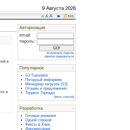
9 Августа 2026
A
►
A
A
Авторизация
-
email:
пароль:
вспомнить пароль
зарегистрироваться
ной в
Популярное
-
S3.Translator
Погодный информер
Менеджер загрузок (S3)
Отзывы и предложения
те в
Торрент Торнадо
[весь список]
Разработка
-
Готовые решения
Одной строкой
Фиксы & Хаки
Документация