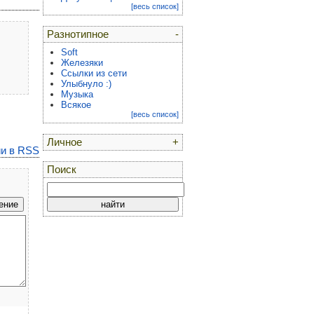
[весь список]
Разнотипное
-
Soft
Железяки
Ссылки из сети
Улыбнуло :)
Музыка
Всякое
[весь список]
Личное
+
и в RSS
Поиск