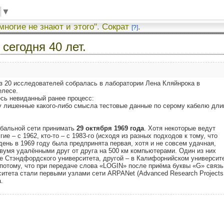
▼
 многие не знают и этого". Сократ
.
[?]
сегодня 40 лет.
з 20 исследователей собралась в лаборатории Лена Кляйнрока в
елесе.
есь невиданный ранее процесс:
у лишенные какого-либо смысла тестовые данные по серому кабелю дли
обальной сети принимать
29 октября 1969 года
. Хотя некоторые ведут
ие – с 1962, кто-то – с 1983-го (исходя из разных подходов к тому, что
день в 1969 году была предпринята первая, хотя и не совсем удачная,
умя удалёнными друг от друга на 500 км компьютерами. Один из них
е Стэндфордского университета, другой – в Калифорнийском университе
потому, что при передаче слова «LOGIN» после приёма буквы «G» связь
ситета стали первыми узлами сети ARPANet (Advanced Research Projects
.