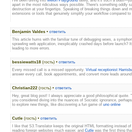
I've been diving into
Melon Playground
lately, and it's such a blast—j
apart in the most ridiculous ways possible. There's something oddly sa
destruction at your fingertips. Speaking of breaking things down and
extensions or tools that genuinely simplify your workflow compared to
Benjamin Valdes
•
ответить
This article hums with the familiar tune of debugging woes, a symphon
sprawling web application, inexplicably crashed days before launch? It 
leading to more errors.
bessiewatts18
(гость) •
ответить
Every missed call is a missed opportunity.
Virtual receptionist Harrisb
answer every call, book appointments, and convert more leads around
Christian222
(гость) •
ответить
Hey, great blog post! I always appreciate a good philosophical quote. "
you considered diving into the nuances of Socratic ignorance, perhaps 
to explore new things, like discovering a fun game of
uno online
Cutle
(гость) •
ответить
I like that S3.Translator keeps the original HTML formatting instead of t
reading foreign websites much easier, and
Cutle
was the first thing tha