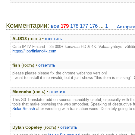
Комментарии:
все
179
178
177
176
...
1
Авториз
ALIS13
(гость) •
ответить
Osta IPTV Finland – 25 000+ kanavaa HD & 4K. Vakaa yhteys, välitön k
https://iiptvfinland4k.com
fish
(гость) •
ответить
please please please fix the chrome webshop version!
I want to install it into vivaldi, but it just shows "this item is missing" :
Moencha
(гость) •
ответить
This S3.Translator add-on sounds incredibly useful, especially with the
tools that make browsing the web smoother. Speaking of destructive f
Solar Smash
after wrestling with translation woes. Definitely going to c
Dylan Copeley
(гость) •
ответить