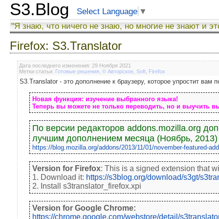
S3.Blog
Select Language
▼
"Я знаю, что ничего не знаю, но многие не знают и эт
Firefox: S3.Translator
Дата последнего изменения: 29 Ноября 2021
Метки статьи:
Готовые решения
,
© Авторское
,
Soft
,
Firefox
S3.Translator - это дополнение к браузеру, которое упростит вам
Новая функция: изучение выбранного языка
!
Теперь вы можете не только переводить, но и выучить 
По версии редакторов addons.mozilla.org д
лучшим дополнением месяца (Ноябрь, 2013)
https://blog.mozilla.org/addons/2013/11/01/november-featured-add
Version for Firefox
: This is a signed extension that w
1. Download it:
https://s3blog.org/download/s3gt/s3tran
2. Install s3translator_firefox.xpi
Version for Google Chrome:
https://chrome.google.com/webstore/detail/s3translat