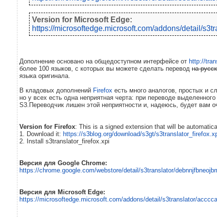
Version for Microsoft Edge:
https://microsoftedge.microsoft.com/addons/detail/
Дополнение основано на общедоступном интерфейсе от
http://tra
более 100 языков, с которых вы можете сделать перевод
на русс
языка оригинала.
В кладовых дополнений
Firefox
есть много аналогов, простых и 
но у всех есть одна неприятная черта: при переводе выделенного
S3.Переводчик лишен этой неприятности и, надеюсь, будет вам о
Version for Firefox
: This is a signed extension that will be automatic
1. Download it:
https://s3blog.org/download/s3gt/s3translator_firefox.x
2. Install s3translator_firefox.xpi
Версия для Google Chrome:
https://chrome.google.com/webstore/detail/s3translator/debnnjfbneojbm
Версия для Microsoft Edge:
https://microsoftedge.microsoft.com/addons/detail/s3translator/a