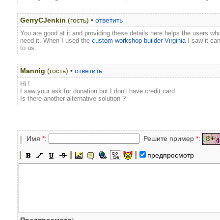
GerryCJenkin
(гость) •
ответить
You are good at it and providing these details here helps the users w
need it. When I used the
custom workshop builder Virginia
I saw it can
to us.
Mannig
(гость) •
ответить
Hi !
I saw your ask for donation but I don't have credit card.
Is there another alternative solution ?
Имя
*
:
Решите пример
*
:
предпросмотр