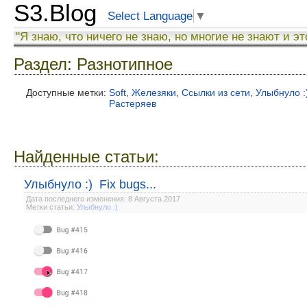
S3.Blog
Select Language
▼
"Я знаю, что ничего не знаю, но многие не знают и эт
Раздел: Разнотипное
Доступные метки:
Soft
,
Железяки
,
Ссылки из сети
,
Улыбнуло :
Растеряев
Найденные статьи:
Улыбнуло :) Fix bugs...
Дата последнего изменения: 8 Августа 2017
Метки статьи:
Улыбнуло :)