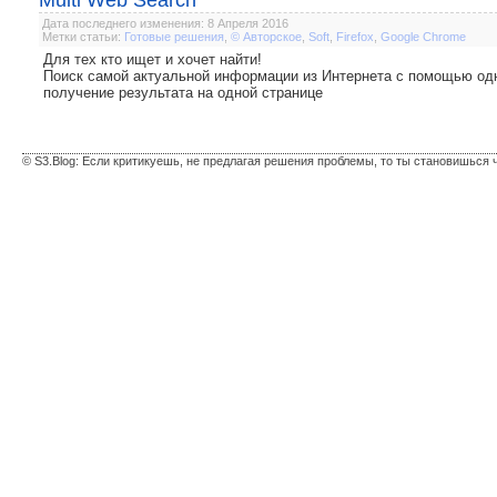
Multi Web Search
Дата последнего изменения: 8 Апреля 2016
Метки статьи:
Готовые решения
,
© Авторское
,
Soft
,
Firefox
,
Google Chrome
Для тех кто ищет и хочет найти!
Поиск самой актуальной информации из Интернета с помощью одн
получение результата на одной странице
© S3.Blog: Если критикуешь, не предлагая решения проблемы, то ты становишься 