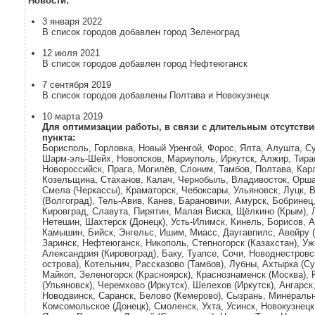
Новости:
3 января 2022
В список городов добавлен город Зеленоград
12 июля 2021
В список городов добавлен город Нефтеюганск
7 сентября 2019
В список городов добавлены Полтава и Новокузнецк
10 марта 2019
Для оптимизации работы, в связи с длительным отсутстви
пункта:
Борисполь, Горловка, Новый Уренгой, Форос, Ялта, Алушта, С
Шарм-эль-Шейх, Новопсков, Мариуполь, Иркутск, Алжир, Тира
Новороссийск, Прага, Могилёв, Слоним, Тамбов, Полтава, Кар
Козельщина, Стаханов, Калач, Чернобыль, Владивосток, Орша
Смела (Черкассы), Краматорск, Чебоксары, Ульяновск, Луцк, 
(Волгоград), Тель-Авив, Канев, Барановичи, Амурск, Бобринец
Кировград, Славута, Пирятин, Малая Виска, Щёлкино (Крым), Л
Нетешин, Шахтерск (Донецк), Усть-Илимск, Кинель, Борисов, А
Камышин, Бийск, Энгельс, Ишим, Миасс, Даугавпилс, Авейру (
Заринск, Нефтеюганск, Никополь, Степногорск (Казахстан), Уж
Александрия (Кировоград), Баку, Туапсе, Сочи, Новоднестров
острова), Котельнич, Рассказово (Тамбов), Лубны, Ахтырка (С
Майкоп, Зеленогорск (Красноярск), Краснознаменск (Москва)
(Ульяновск), Черемхово (Иркутск), Шелехов (Иркутск), Ангарс
Новодвинск, Саранск, Белово (Кемерово), Сызрань, Минераль
Комсомольское (Донецк), Смоленск, Ухта, Усинск, Новокузнецк