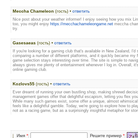
Meccha Chameleon
(гость) •
ответить
Nice post about your weather informer! I enjoy seeing how you mix Lin
too, you might enjoy
https://mecchachameleongame.net
meccha chamel
try.
Gasesaeas
(гость) •
ответить
If you're looking for a gaming club that's available in New Zealand, I'd
comparing a number of different platforms, and it quickly became my f
game selection stays interesting over time. The site is simple to navi
always gives me plenty of entertainment whenever I log in. Overall, it'
online gaming club.
Kozlovs55
(гость) •
ответить
Ever dreamt of running your own bustling shop, making shrewd decisio
management games offer that delightful escapism, letting you flex your
While many such games exist, some offer a unique, almost whimsical
feels like a delightful gamble. Today, we're going to explore how to play
not as a racing game, but as a surprisingly insightful metaphor for s
Имя
*
:
Решите пример
*
: