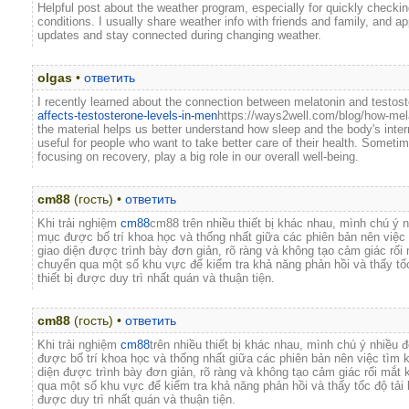
Helpful post about the weather program, especially for quickly checki
conditions. I usually share weather info with friends and family, and a
updates and stay connected during changing weather.
olgas
•
ответить
I recently learned about the connection between melatonin and testos
affects-testosterone-levels-in-men
https://ways2well.com/blog/how-mela
the material helps us better understand how sleep and the body's interna
useful for people who want to take better care of their health. Someti
focusing on recovery, play a big role in our overall well-being.
cm88
(гость) •
ответить
Khi trải nghiệm
cm88
cm88 trên nhiều thiết bị khác nhau, mình chú ý 
mục được bố trí khoa học và thống nhất giữa các phiên bản nên việc
giao diện được trình bày đơn giản, rõ ràng và không tạo cảm giác rối 
chuyển qua một số khu vực để kiểm tra khả năng phản hồi và thấy tốc
thiết bị được duy trì nhất quán và thuận tiện.
cm88
(гость) •
ответить
Khi trải nghiệm
cm88
trên nhiều thiết bị khác nhau, mình chú ý nhiều
được bố trí khoa học và thống nhất giữa các phiên bản nên việc tìm 
diện được trình bày đơn giản, rõ ràng và không tạo cảm giác rối mắt 
qua một số khu vực để kiểm tra khả năng phản hồi và thấy tốc độ tải k
được duy trì nhất quán và thuận tiện.