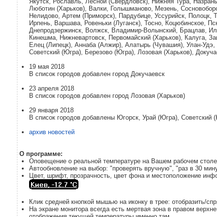
Якутск, Рославль, Лесной (Свердловск), Нижняя Тура, Назрань
Люботин (Харьков), Валки, Голышманово, Мезень, Сосновоборс
Нелидово, Артем (Приморск), Пардубице, Уссурийск, Полоцк, Т
Ирпень, Варшава, Ровеньки (Луганск), Тосно, Коцюбинское, Пс
Днепродзержинск, Волжск, Владимир-Волынский, Брацлав, Иль
Кинешма, Нижневартовск, Первомайский (Харьков), Калуга, Зав
Елец (Липецк), Аннаба (Алжир), Алатырь (Чувашия), Улан-Удэ,
Советский (Югра), Березово (Югра), Лозовая (Харьков), Докуч
19 мая 2018
В список городов добавлен город Докучаевск
23 апреля 2018
В список городов добавлен город Лозовая (Харьков)
29 января 2018
В список городов добавлены Югорск, Урай (Югра), Советский (
архив новостей
О программе:
Оповещение о реальной температуре на Вашем рабочем столе
Автообновление на выбор: "проверять вручную", "раз в 30 минут"
Цвет, шрифт, прозрачность, цвет фона и местоположение ин
Клик средней кнопкой мышью на иконку в трее: отобразить/сп
На экране монитора всегда есть мертвая зона в правом верхн
отображения текущей температуры именно там.