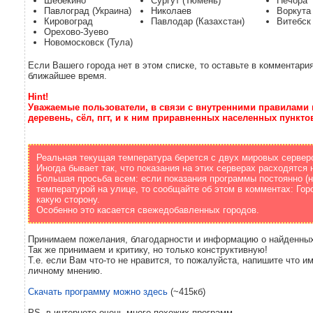
Шебекино
Сургут (Тюмень)
Печора
Павлоград (Украина)
Николаев
Воркута
Кировоград
Павлодар (Казахстан)
Витебск
Орехово-Зуево
Новомосковск (Тула)
Если Вашего города нет в этом списке, то оставьте в комментария
ближайшее время.
Hint!
Уважаемые пользователи, в связи с внутренними правилами
деревень, сёл, пгт, и к ним приравненных населенных пункто
Реальная текущая температура берется с двух мировых сервер
Иногда бывает так, что показания на этих серверах расходятся 
Большая просьба всем: если показания программы постоянно (н
температурой на улице, то сообщайте об этом в комментах: Горо
какую сторону.
Особенно это касается свежедобавленных городов.
Принимаем пожелания, благодарности и информацию о найденных
Так же принимаем и критику, но только конструктивную!
Т.е. если Вам что-то не нравится, то пожалуйста, напишите что 
личному мнению.
Скачать программу можно здесь
(~415кб)
PS. в интернете очень много похожих программ.