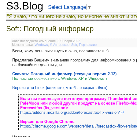
S3.Blog
Select Language
▼
"Я знаю, что ничего не знаю, но многие не знают и эт
Soft: Погодный информер
Дата последнего изменения: 3 Января 2022
Метки статьи:
Windows
,
© Авторское
,
Soft
,
Портфолио
Всем, кому лень выглянуть в окно, посвящается. :)
Предлагаю Вашему вниманию программу для информирования о ре
на ближайшие два-три дня.
Скачать: Погодный информер (текущая версия 2.12).
Полностью совместимо с Windows XP и Windows 7
Версия для Linux (кликните, что бы раскрыть блок)
Если вы используете почтовую программу Thunderbird или
PaleMoon или любой другой продукт на основе Firefox-Mo
Forecastfox (fix_version):
https://addons.mozilla.org/addon/forecastfox-fix-version/
Версия для Google Chrome:
https://chrome.google.com/webstore/detail/forecastfox-fix-version