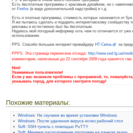
Есть бесплатные программы с красивым дизайном, но с навязчивой
от
Firefox
(в виде дополнительной надстройки) и т.д.
Есть и платные программы, стоимость которых начинается от 5уе
Я же пытаюсь сделать и подарить интернетовскому сообществу 
рекламы и естественно был бы бесплатным.
Надеюсь мой погодный информер хоть чем-то отличается от уже
использовании.
PPS. Спасибо большое интернет-провайдеру
НТ-Связь
за пред
PPPS.
Эта страница перенесена отсюда:
http://www.sed.lg.ua/med
комментарии, написанные до 22 сентября 2009 года хранятся там.
Hint!
Уважаемые пользователи!
Если у вас возникли проблемы с программой, то, пожалуйст
указывать город, для которого смотрите погоду!
Похожие материалы:
Windows: Не скучаем во время установки Windows
Windows: После удаления вируса исчез рабочий стол
Soft: SSH-тунель с помощью PuTTY
Soft: Меняем расположение программ на панели задач