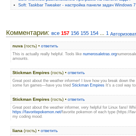
Soft: Taskbar Tweaker - настройка панели задач Windows 7
Комментарии:
все
157
156
155
154
...
1
Авторизова
nuva
(гость) •
ответить
This is actually really helpful. Tools like
numerosaletras.org
numerosalet
amounts.
Stickman Empires
(гость) •
ответить
Great post about the weather informer! I love how you break down the 
some fun games—have you tried
Stickman Empires
It’s a cool way to
Stickman Empires
(гость) •
ответить
Great post about the weather informer, very helpful for Linux fans! Whi
https://favoritepokemon.net/
favorite pokemon of each type (https://fa
my coding mood.
liana
(гость) •
ответить