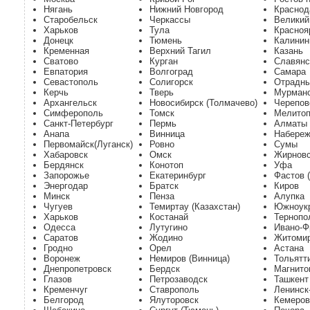
Нягань
Нижний Новгород
Краснод
Старобельск
Черкассы
Великий
Харьков
Тула
Красноя
Донецк
Тюмень
Калинин
Кременная
Верхний Тагил
Казань
Сватово
Курган
Славянс
Евпатория
Волгоград
Самара
Севастополь
Солигорск
Отрадны
Керчь
Тверь
Мурман
Архангельск
Новосибирск (Толмачево)
Черепов
Симферополь
Томск
Мелито
Санкт-Петербург
Пермь
Алматы
Анапа
Винница
Набере
Первомайск(Луганск)
Ровно
Сумы
Хабаровск
Омск
Жирнов
Бердянск
Конотоп
Уфа
Запорожье
Екатеринбург
Фастов 
Энергодар
Братск
Киров
Минск
Пенза
Алупка
Чугуев
Темиртау (Казахстан)
Южноук
Харьков
Костанай
Тернопо
Одесса
Лутугино
Ивано-Ф
Саратов
Жодино
Житоми
Гродно
Орел
Астана
Воронеж
Немиров (Винница)
Тольятт
Днепропетровск
Бердск
Магнито
Глазов
Петрозаводск
Ташкент
Кременчуг
Ставрополь
Ленинск
Белгород
Ялуторовск
Кемеров