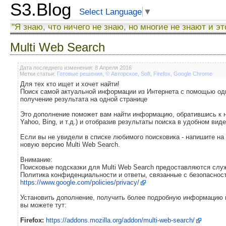
S3.Blog
Select Language
▼
"Я знаю, что ничего не знаю, но многие не знают и эт
Multi Web Search
Дата последнего изменения: 8 Апреля 2016
Метки статьи:
Готовые решения
,
© Авторское
,
Soft
,
Firefox
,
Google Chrome
Для тех кто ищет и хочет найти!
Поиск самой актуальной информации из Интернета с помощью одн
получение результата на одной странице
Это дополнение поможет вам найти информацию, обратившись к н
Yahoo, Bing, и т.д.) и отобразив результаты поиска в удобном вид
Если вы не увидели в списке любимого поисковика - напишите на
новую версию Multi Web Search.
Внимание:
Поисковые подсказки для Multi Web Search предоставляются слу
Политика конфиденциальности и ответы, связанные с безопасност
https://www.google.com/policies/privacy/
Установить дополнение, получить более подробную информацию и
вы можете тут:
Firefox:
https://addons.mozilla.org/addon/multi-web-search/