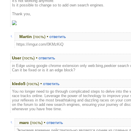
It's not working anymore.
Is it possible to change so to add own search engines.
Thank you,
Martin
(гость) •
ответить
https://imgur.com/0KMzKiQ
User
(гость) •
ответить
in Edge using google chrome extension only web:bing,peekier search
Can it be fixed or is it an edge block?
kledo5
(гость) •
ответить
You no longer need to go through complicated steps to delve into the 
race tracks online. Leverage the power of technology to improve your 
your reflexes in the most breathtaking and dazzling races on your co
on the forum to add new search engines, ensuring your journey of disc
whenever you have free time.
marc
(гость) •
ответить
Экономия времени действительно является одним из главных п