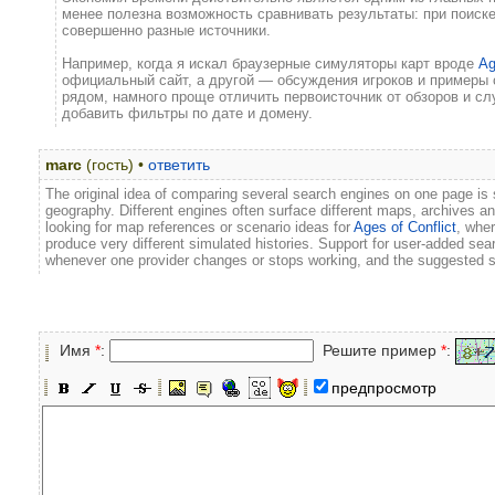
менее полезна возможность сравнивать результаты: при поиск
совершенно разные источники.
Например, когда я искал браузерные симуляторы карт вроде
Ag
официальный сайт, а другой — обсуждения игроков и примеры 
рядом, намного проще отличить первоисточник от обзоров и с
добавить фильтры по дате и домену.
marc
(гость) •
ответить
The original idea of comparing several search engines on one page is st
geography. Different engines often surface different maps, archives 
looking for map references or scenario ideas for
Ages of Conflict
, wher
produce very different simulated histories. Support for user-added s
whenever one provider changes or stops working, and the suggested si
Имя
*
:
Решите пример
*
:
предпросмотр