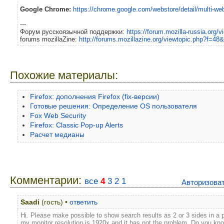
Google Chrome:
https://chrome.google.com/webstore/detail/multi-we
---
Форум русскоязычной поддержки:
https://forum.mozilla-russia.org/
forums mozillaZine:
http://forums.mozillazine.org/viewtopic.php?f=4
Похожие материалы:
Firefox: дополнения Firefox (fix-версии)
Готовые решения: Определение OS пользователя
Fox Web Security
Firefox: Classic Pop-up Alerts
Расчет медианы
Комментарии:
все
4
3
2
1
Авторизова
Saadi
(гость) •
ответить
Hi. Please make possible to show search results as 2 or 3 sides in a
my monitor resolution is 1920x and it has not the problem. Do you kn