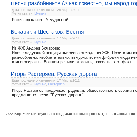
Песня разбойников (А как известно, мы народ го
Дата последнего изменения: 25 Марта 2011
Метки статьи:
Музыка
Режиссер клипа - А.Буденный
Бочарик и Шестаков: Бестня
Дата последнего изменения: 17 Марта 2011
Метки статьи:
Музыка
Из ЖЖ Андрея Бочарова:
Идея следующей вещицы высосана отсюда, из ЖЖ. Просто мы как
разнообразно, изобретательно, вычурно, всеми фибрами люди нен
и многообразны. Вопщем решили отразить, такссать, этот факт.
Игорь Растеряев: Русская дорога
Дата последнего изменения: 17 Марта 2011
Метки статьи:
Музыка
,
Растеряев
Игорь Растеряев продолжает радовать общественность своими п
предлагается песня "Русская дорога "
© S3.Blog: Если критикуешь, не предлагая решения проблемы, то ты становишься 