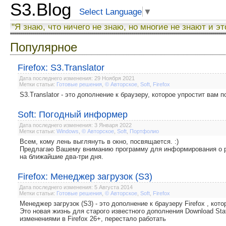
S3.Blog
Select Language
▼
"Я знаю, что ничего не знаю, но многие не знают и эт
Популярное
Firefox: S3.Translator
Дата последнего изменения: 29 Ноября 2021
Метки статьи:
Готовые решения
,
© Авторское
,
Soft
,
Firefox
S3.Translator - это дополнение к браузеру, которое упростит вам
Soft: Погодный информер
Дата последнего изменения: 3 Января 2022
Метки статьи:
Windows
,
© Авторское
,
Soft
,
Портфолио
Всем, кому лень выглянуть в окно, посвящается. :)
Предлагаю Вашему вниманию программу для информирования о ре
на ближайшие два-три дня.
Firefox: Менеджер загрузок (S3)
Дата последнего изменения: 5 Августа 2014
Метки статьи:
Готовые решения
,
© Авторское
,
Soft
,
Firefox
Менеджер загрузок (S3) - это дополнение к браузеру Firefox , ко
Это новая жизнь для старого известного дополнения Download Stat
изменениями в Firefox 26+, перестало работать