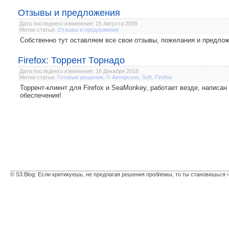
Отзывы и предложения
Дата последнего изменения: 15 Августа 2009
Метки статьи:
Отзывы и предложения
Собственно тут оставляем все свои отзывы, пожелания и предло
Firefox: Торрент Торнадо
Дата последнего изменения: 16 Декабря 2018
Метки статьи:
Готовые решения
,
© Авторское
,
Soft
,
Firefox
Торрент-клиент для Firefox и SeaMonkey, работает везде, написан
обеспечения!
© S3.Blog: Если критикуешь, не предлагая решения проблемы, то ты становишься 