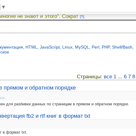
▼
 многие не знают и этого". Сократ
.
[?]
я
кументация
,
HTML
,
JavaScript
,
Linux
,
MySQL
,
Perl
,
PHP
,
Shell/Bash
,
рское
Страницы:
все
1
...
6
7
8
 в прямом и обратном порядке
кое
ачен для разбивки данных по страницам в прямом и обратном порядке.
ертация fb2 и rtf книг в формат txt
г в формат txt.