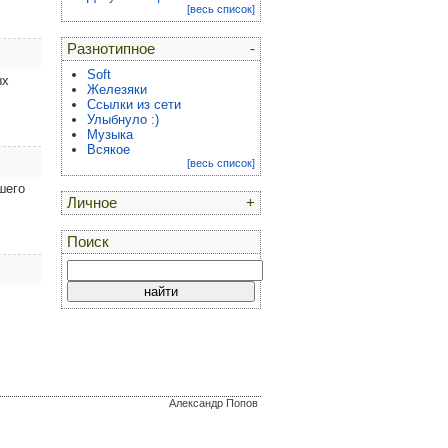
[весь список]
Разнотипное
-
Soft
ых
Железяки
Ссылки из сети
Улыбнуло :)
Музыка
Всякое
[весь список]
шего
Личное
+
Поиск
Александр Попов