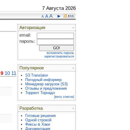
7 Августа 2026
A
►
A
A
Авторизация
-
email:
пароль:
вспомнить пароль
зарегистрироваться
Популярное
-
9
10
11
S3.Translator
Погодный информер
Менеджер загрузок (S3)
Отзывы и предложения
Торрент Торнадо
[весь список]
Разработка
-
Готовые решения
Одной строкой
Фиксы & Хаки
Документация