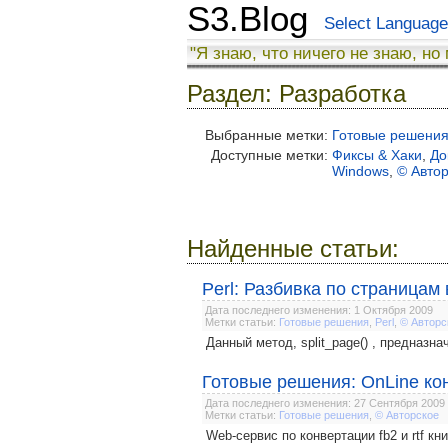
S3.Blog
Select Language
"Я знаю, что ничего не знаю, но
Раздел: Разработка
Выбранные метки:
Готовые решени
Доступные метки:
Фиксы & Хаки
,
До
Windows
,
© Авто
Найденные статьи:
Perl: Разбивка по страницам
Дата последнего изменения: 1 Октября 2009
Метки статьи:
Готовые решения
,
Perl
,
© Авторс
Данный метод, split_page() , предназн
Готовые решения: OnLine конв
Дата последнего изменения: 27 Сентября 2009
Метки статьи:
Готовые решения
,
© Авторское
Web-сервис по конвертации fb2 и rtf кни