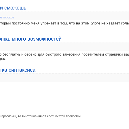
ли сможешь
Авторское
торый постоянно меня упрекает в том, что на этом блоге не хватает гол
нопка, много возможностей
 это бесплатный сервис для быстрого занесения посетителем странички ва
док.
етка синтаксиса
я проблемы, то ты становишься частью этой проблемы.