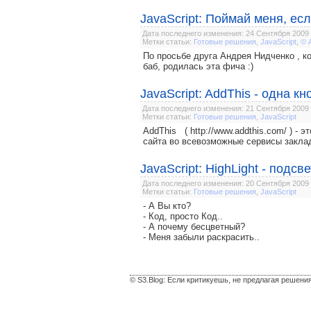
JavaScript: Поймай меня, ес
Дата последнего изменения: 24 Сентября 2009
Метки статьи:
Готовые решения
,
JavaScript
,
© 
По просьбе друга Андрея Нидченко , ко
баб, родилась эта фича :)
JavaScript: AddThis - одна к
Дата последнего изменения: 21 Сентября 2009
Метки статьи:
Готовые решения
,
JavaScript
AddThis ( http://www.addthis.com/ ) -
сайта во всевозможные сервисы закла
JavaScript: HighLight - подсв
Дата последнего изменения: 20 Сентября 2009
Метки статьи:
Готовые решения
,
JavaScript
- А Вы кто?
- Код, просто Код..
- А почему бесцветный?
- Меня забыли раскрасить..
© S3.Blog: Если критикуешь, не предлагая решени