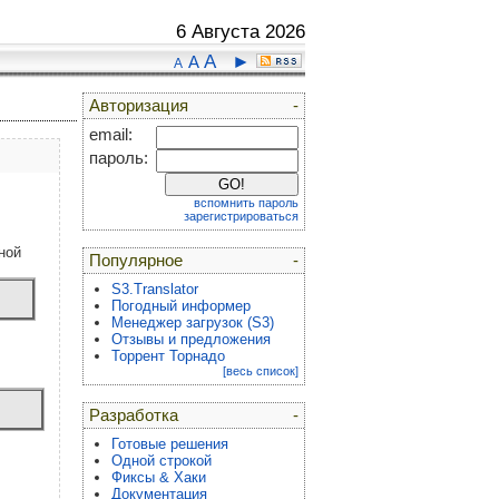
6 Августа 2026
A
►
A
A
Авторизация
-
email:
пароль:
вспомнить пароль
зарегистрироваться
ной
Популярное
-
S3.Translator
Погодный информер
Менеджер загрузок (S3)
Отзывы и предложения
Торрент Торнадо
[весь список]
Разработка
-
Готовые решения
Одной строкой
Фиксы & Хаки
Документация