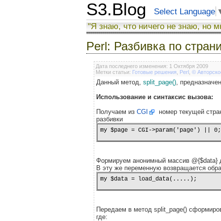
S3.Blog
Select Language
"Я знаю, что ничего не знаю, но м
Perl: Разбивка по стра
Дата последнего изменения: 1 Октября 2009
Метки статьи:
Готовые решения
,
Perl
,
© Авторско
Данный метод,
split_page()
, предназначе
Использование и синтаксис вызова:
Получаем из
CGI
номер текущей стра
разбивки
my $page = CGI->param('page') || 0;
Формируем анонимный массив @{$data} 
В эту же переменную возвращается обр
my $data = load_data(.....);
Передаем в метод split_page() сформир
где: