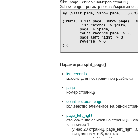
$list_page - список номеров страниц
$show_page - регистр показа/скрытия сс
my ($list_page, $show_page) = (0,0);
($data, $list_page, $show_page) = s
	list_records => $data,

	page => $page,

	count_records_page => 5,

	page_left_right => 3,

	reverse => 0

Параметры split_page()
list_records
массив для постраничной разбивки
page
номер страницы
count_records_page
количество элементов на одной стра
page_left_right
отображение ссылок на страницы - с
пример 1
у нас 20 страниц. page_left_right=
визуально это будет так: