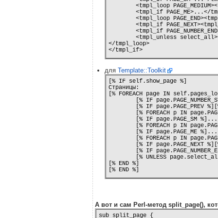
	<tmpl_loop PAGE_MEDIUM><tmpl_if select_page><tmpl_var page><tmpl_else><a href="?page=<tmpl_var page>"><tmpl_var page></a></tmpl_if>  </tmpl_loop>

	<tmpl_if PAGE_ME>...</tmpl_if>

	<tmpl_loop PAGE_END><tmpl_if select_page><tmpl_var page><tmpl_else><a href="?page=<tmpl_var page>"><tmpl_var page></a></tmpl_if>  </tmpl_loop>

	<tmpl_if PAGE_NEXT><tmpl_unless select_all><a href="?page=<tmpl_var PAGE_NEXT>">следующая страница</a></tmpl_unless></tmpl_if>

	<tmpl_if PAGE_NUMBER_END><a href="?page=<tmpl_var PAGE_NUMBER_END>">последняя страница</a></tmpl_if>

	<tmpl_unless select_all><a href="?page=all">все</a><tmpl_else>все</tmpl_unless> 

</tmpl_loop>

</tmpl_if>
для
Template::Toolkit
[% IF self.show_page %]

Страницы: 

[% FOREACH page IN self.pages_loo
	[% IF page.PAGE_NUMBER_START %]<a href="?page=1">первая страница</a>[% END %]

	[% IF page.PAGE_PREV %][% UNLESS page.select_all %]<a href="?page=[% page.PAGE_PREV %]">предыдущая страница</a>[% END %][% END %]

	[% FOREACH p IN page.PAGE_START %][% IF p.select_page %][% p.page %][% ELSE %]<a href="?page=[% p.page %]">[% p.page %]</a>[% END %]  [% END %]

	[% IF page.PAGE_SM %]...[% END %]

	[% FOREACH p IN page.PAGE_MEDIUM %][% IF p.select_page %][% p.page %][% ELSE %]<a href="?page=[% p.page %]">[% p.page %]</a>[% END %]  [% END %]

	[% IF page.PAGE_ME %]...[% END %]

	[% FOREACH p IN page.PAGE_END %][% IF p.select_page %][% p.page %][% ELSE %]<a href="?page=[% p.page %]">[% p.page %]</a>[% END %]  [% END %]

	[% IF page.PAGE_NEXT %][% UNLESS page.select_all %]<a href="?page=<tmpl_var PAGE_NEXT>">следующая страница</a>[% END %][% END %]

	[% IF page.PAGE_NUMBER_END %]<a href="?page=<tmpl_var PAGE_NUMBER_END>">последняя страница</a>[% END %]

	[% UNLESS page.select_all %]<a href="?page=all">все</a>[% ELSE %]все[% END %]

[% END %]

[% END %]
А вот и сам Perl-метод split_page(), к
sub split_page {
