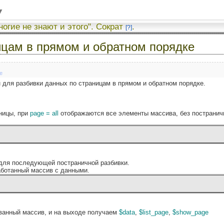
▼
ногие не знают и этого". Сократ
.
[?]
ницам в прямом и обратном порядке
е
н для разбивки данных по страницам в прямом и обратном порядке.
ницы, при
page = all
отображаются все элементы массива, без постранич
для последующей постраничной разбивки.
аботанный массив с данными.
ованный массив, и на выходе получаем
$data
,
$list_page
,
$show_page