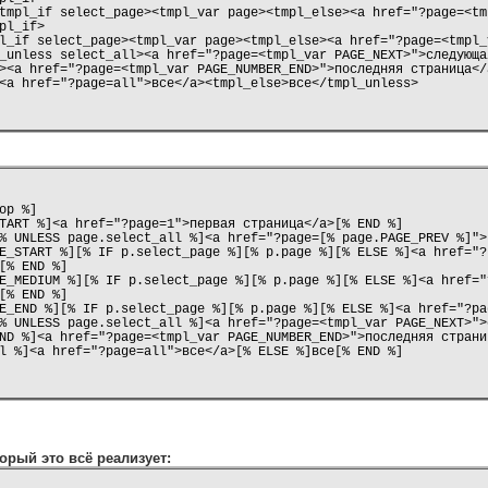
p %]

оторый это всё реализует: