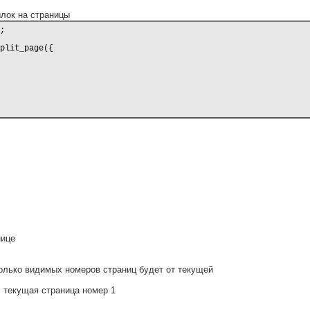
ылок на страницы


plit_page({

нице
колько видимых номеров страниц будет от текущей
3. текущая страница номер 1