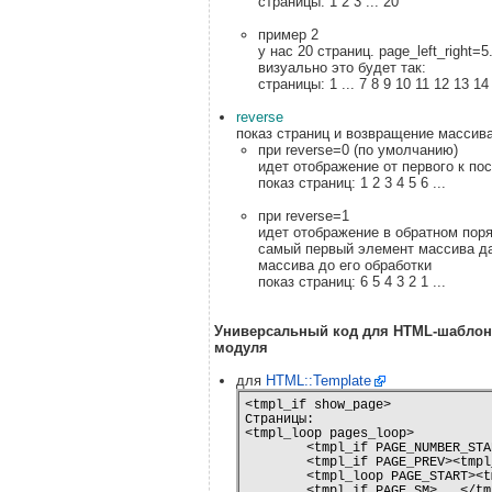
страницы: 1 2 3 ... 20
пример 2
у нас 20 страниц. page_left_right=
визуально это будет так:
страницы: 1 ... 7 8 9 10 11 12 13 14 
reverse
показ страниц и возвращение массив
при reverse=0 (по умолчанию)
идет отображение от первого к п
показ страниц: 1 2 3 4 5 6 ...
при reverse=1
идет отображение в обратном поря
самый первый элемент массива да
массива до его обработки
показ страниц: 6 5 4 3 2 1 ...
Универсальный код для HTML-шаблон
модуля
для
HTML::Template
<tmpl_if show_page>

Страницы: 

<tmpl_loop pages_loop>

	<tmpl_if PAGE_NUMBER_START><a href="?page=1">первая страница</a></tmpl_if>

	<tmpl_if PAGE_PREV><tmpl_unless select_all><a href="?page=<tmpl_var PAGE_PREV>">предыдущая страница</a></tmpl_unless></tmpl_if>

	<tmpl_loop PAGE_START><tmpl_if select_page><tmpl_var page><tmpl_else><a href="?page=<tmpl_var page>"><tmpl_var page></a></tmpl_if>  </tmpl_loop>

	<tmpl_if PAGE_SM>...</tmpl_if>
