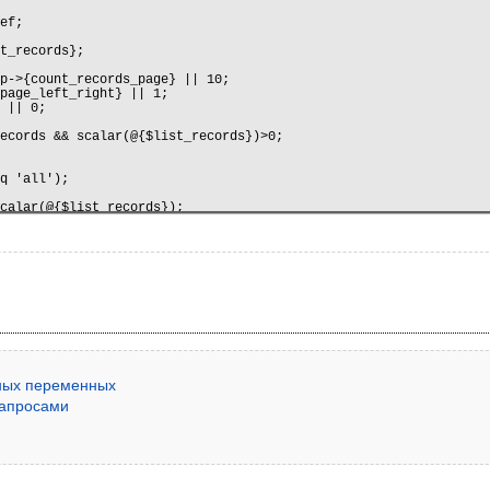
мных переменных
запросами