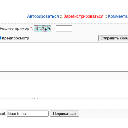
Авторизоваться
::
Зарегистрироваться
::
Коммента
ешите пример
*
:
=
предпросмотр
▼▲▼
ail: