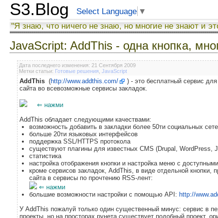
S3.Blog
Select Language
▼
"Я знаю, что ничего не знаю, но многие не знают и эт
JavaScript: AddThis - одна кнопка, мн
Дата последнего изменения: 21 Сентября 2009
Метки статьи:
Готовые решения
,
JavaScript
AddThis
(
http://www.addthis.com/
) - это бесплатный сервис дл
сайта во всевозможные сервисы закладок.
⇐ нажми
AddThis обладает следующими качествами:
возможность добавить в закладки более 50ти социальных сет
больше 20ти языковых интерфейсов
поддержка SSL/HTTPS протокола
существуют плагины для известных CMS (Drupal, WordPress, Jo
статистика
настройка отображения кнопки и настройка меню с доступным
кроме сервисов закладок, AddThis, в виде отдельной кнопки,
сайта в сервисы по прочтению RSS-лент:
⇐ нажми
большие возможности настройки с помощью API:
http://www.ad
У AddThis пожалуй только один существенный минус: сервис в п
проекты, но на просторах рунета существует подобный проект, ор