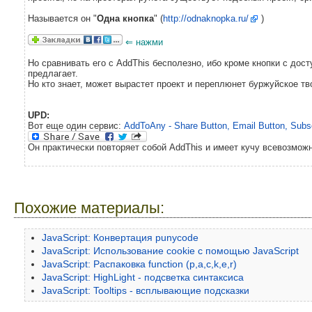
Называется он "
Одна кнопка
" (
http://odnaknopka.ru/
)
⇐ нажми
Но сравнивать его с AddThis бесполезно, ибо кроме кнопки с дос
предлагает.
Но кто знает, может вырастет проект и переплюнет буржуйское тво
UPD:
Вот еще один сервис:
AddToAny - Share Button, Email Button, Subs
Он практически повторяет собой AddThis и имеет кучу всевозмо
Похожие материалы:
JavaScript: Конвертация punycode
JavaScript: Использование cookie с помощью JavaScript
JavaScript: Распаковка function (p,a,c,k,e,r)
JavaScript: HighLight - подсветка синтаксиса
JavaScript: Tooltips - всплывающие подсказки