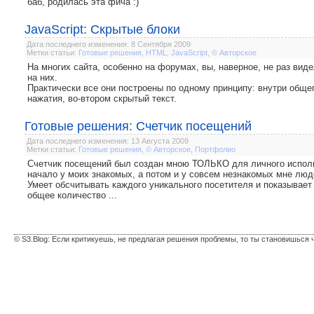
баб, родилась эта фича :)
JavaScript: Скрытые блоки
Дата последнего изменения: 8 Сентября 2009
Метки статьи:
Готовые решения
,
HTML
,
JavaScript
,
© Авторское
На многих сайта, особенно на форумах, вы, наверное, не раз вид
на них.
Практически все они построены по одному принципу: внутри общег
нажатия, во-втором скрытый текст.
Готовые решения: Счетчик посещений
Дата последнего изменения: 13 Августа 2009
Метки статьи:
Готовые решения
,
© Авторское
,
Портфолио
Счетчик посещений был создан мною ТОЛЬКО для личного исполь
начало у моих знакомых, а потом и у совсем незнакомых мне люд
Умеет обсчитывать каждого уникального посетителя и показывает 
общее количество ...
© S3.Blog: Если критикуешь, не предлагая решения проблемы, то ты становишься 