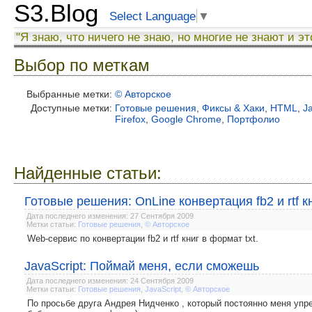
S3.Blog
Select Language
▼
"Я знаю, что ничего не знаю, но многие не знают и эт
Выбор по меткам
Выбранные метки:
© Авторское
Доступные метки:
Готовые решения
,
Фиксы & Хаки
,
HTML
,
J
Firefox
,
Google Chrome
,
Портфолио
Найденные статьи:
Готовые решения: OnLine конвертация fb2 и rtf к
Дата последнего изменения: 27 Сентября 2009
Метки статьи:
Готовые решения
,
© Авторское
Web-сервис по конвертации fb2 и rtf книг в формат txt.
JavaScript: Поймай меня, если сможешь
Дата последнего изменения: 24 Сентября 2009
Метки статьи:
Готовые решения
,
JavaScript
,
© Авторское
По просьбе друга Андрея Нидченко , который постоянно меня упрек