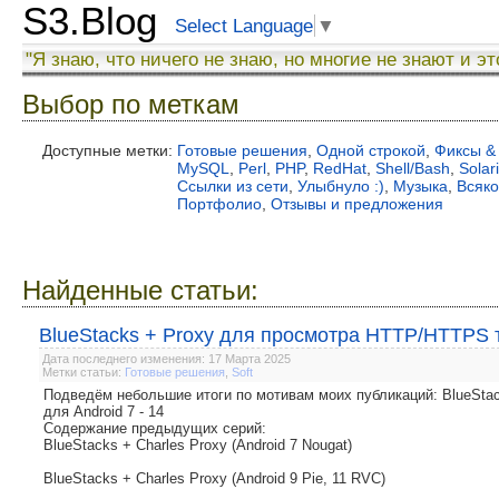
S3.Blog
Select Language
▼
"Я знаю, что ничего не знаю, но многие не знают и эт
Выбор по меткам
Доступные метки:
Готовые решения
,
Одной строкой
,
Фиксы &
MySQL
,
Perl
,
PHP
,
RedHat
,
Shell/Bash
,
Solar
Ссылки из сети
,
Улыбнуло :)
,
Музыка
,
Всяк
Портфолио
,
Отзывы и предложения
Найденные статьи:
BlueStacks + Proxy для просмотра HTTP/HTTPS тр
Дата последнего изменения: 17 Марта 2025
Метки статьи:
Готовые решения
,
Soft
Подведём небольшие итоги по мотивам моих публикаций: BlueSt
для Android 7 - 14
Содержание предыдущих серий:
BlueStacks + Charles Proxy (Android 7 Nougat)
BlueStacks + Charles Proxy (Android 9 Pie, 11 RVC)