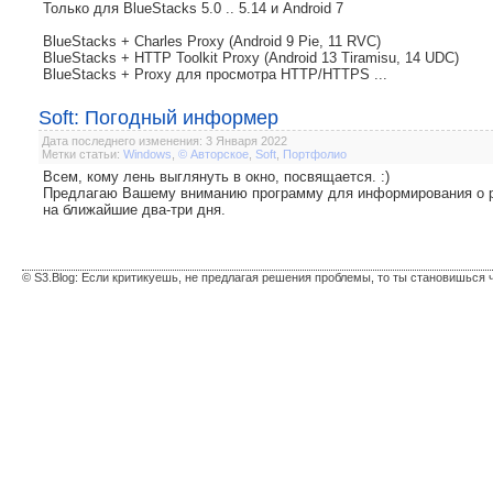
Только для BlueStacks 5.0 .. 5.14 и Android 7
BlueStacks + Charles Proxy (Android 9 Pie, 11 RVC)
BlueStacks + HTTP Toolkit Proxy (Android 13 Tiramisu, 14 UDC)
BlueStacks + Proxy для просмотра HTTP/HTTPS ...
Soft: Погодный информер
Дата последнего изменения: 3 Января 2022
Метки статьи:
Windows
,
© Авторское
,
Soft
,
Портфолио
Всем, кому лень выглянуть в окно, посвящается. :)
Предлагаю Вашему вниманию программу для информирования о ре
на ближайшие два-три дня.
© S3.Blog: Если критикуешь, не предлагая решения проблемы, то ты становишься 