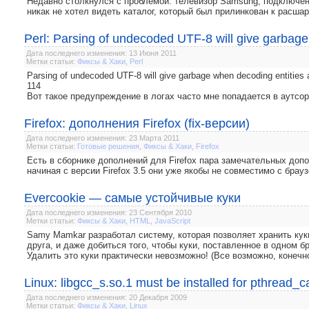
Недавно столкнулся с проблемой: телевизор Samsung, подключенн
никак не хотел видеть каталог, который был прилинкован к расшаре
Perl: Parsing of undecoded UTF-8 will give garbage
Дата последнего изменения: 13 Июня 2011
Метки статьи:
Фиксы & Хаки
,
Perl
Parsing of undecoded UTF-8 will give garbage when decoding entities at
114
Вот такое предупреждение в логах часто мне попадается в аутсор
Firefox: дополнения Firefox (fix-версии)
Дата последнего изменения: 23 Марта 2011
Метки статьи:
Готовые решения
,
Фиксы & Хаки
,
Firefox
Есть в сборнике дополнений для Firefox пара замечательных допо
начиная с версии Firefox 3.5 они уже якобы не совместимо с брауз
Evercookie — самые устойчивые куки
Дата последнего изменения: 23 Сентября 2010
Метки статьи:
Фиксы & Хаки
,
HTML
,
JavaScript
Samy Mamkar разработал систему, которая позволяет хранить кук
друга, и даже добиться того, чтобы куки, поставленное в одном б
Удалить это куки практически невозможно! (Все возможно, конечн
Linux: libgcc_s.so.1 must be installed for pthread_c
Дата последнего изменения: 20 Декабря 2009
Метки статьи:
Фиксы & Хаки
,
Linux