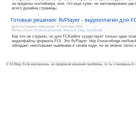
за пределы контейнера, или, что еще хуже, не запланировано раст
всего дизайна страницы.
Готовые решения: flvPlayer - видеоплагин для F
Дата последнего изменения: 5 Сентября 2009
Метки статьи:
Готовые решения
,
Фиксы & Хаки
,
JavaScript
Как это ни странно, но для FCKeditor существует только один пла
видеофайлы формата FLV. Это flvPlayer: http://sourceforge.net/track
обладает некоторыми ошибками в своём коде, но их можно легко 
© S3.Blog: Если критикуешь, не предлагая решения проблемы, то ты становишься 