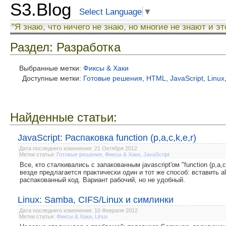
S3.Blog
Select Language
▼
"Я знаю, что ничего не знаю, но многие не знают и эт
Раздел: Разработка
Выбранные метки:
Фиксы & Хаки
Доступные метки:
Готовые решения
,
HTML
,
JavaScript
,
Linux
Найденные статьи:
JavaScript: Распаковка function (p,a,c,k,e,r)
Дата последнего изменения: 21 Октября 2012
Метки статьи:
Готовые решения
,
Фиксы & Хаки
,
JavaScript
Все, кто сталкивались с запакованным javascript'ом "function (p,a,c
везде предлагается практически один и тот же способ: вставить a
распакованный код. Вариант рабочий, но не удобный.
Linux: Samba, CIFS/Linux и симлинки
Дата последнего изменения: 10 Февраля 2012
Метки статьи:
Фиксы & Хаки
,
Linux