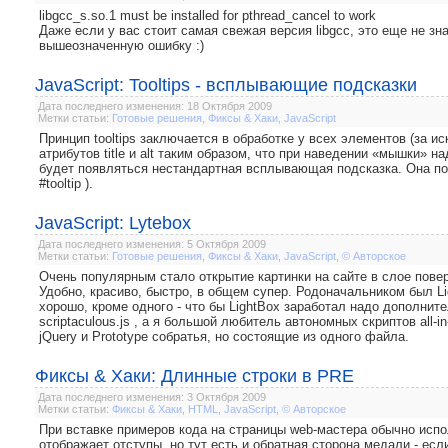
libgcc_s.so.1 must be installed for pthread_cancel to work
Даже если у вас стоит самая свежая версия libgcc, это еще не з
вышеозначенную ошибку :)
JavaScript: Tooltips - всплывающие подсказки
Дата последнего изменения: 18 Октября 2009
Метки статьи:
Готовые решения
,
Фиксы & Хаки
,
JavaScript
Принцип tooltips заключается в обработке у всех элементов (за ис
атрибутов title и alt таким образом, что при наведении «мышки» 
будет появляться нестандартная всплывающая подсказка. Она п
#tooltip ).
JavaScript: Lytebox
Дата последнего изменения: 5 Октября 2009
Метки статьи:
Готовые решения
,
Фиксы & Хаки
,
JavaScript
,
© Авторское
Очень популярным стало открытие картинки на сайте в слое повер
Удобно, красиво, быстро, в общем супер. Родоначальником был Lig
хорошо, кроме одного - что бы LightBox заработал надо дополните
scriptaculous.js , а я большой любитель автономных скриптов all-
jQuery и Prototype собратья, но состоящие из одного файла.
Фиксы & Хаки: Длинные строки в PRE
Дата последнего изменения: 3 Октября 2009
Метки статьи:
Фиксы & Хаки
,
HTML
,
JavaScript
,
© Авторское
При вставке примеров кода на страницы web-мастера обычно испо
отображаeт отступы, но тут есть и обратная сторона медали - есл