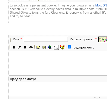
Evercookie is a persistent cookie. Imagine your browser as a
Moto X
section. But Evercookie cleverly saves data in multiple spots, from
Shared Objects joins the fun. Clear one, it respawns from another! It
and try to beat it.
Имя
*
:
Решите пример
*
:
предпросмотр
Предпросмотр:
▼▲▼