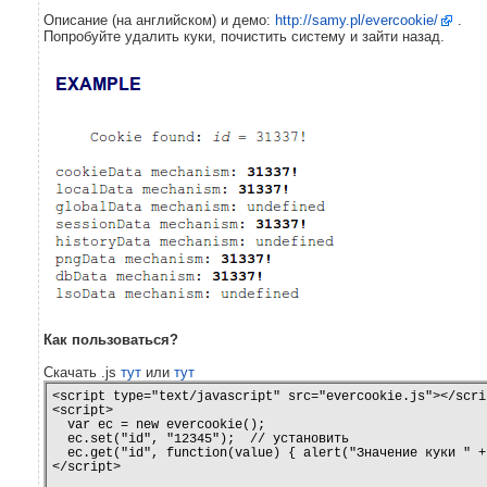
Описание (на английском) и демо:
http://samy.pl/evercookie/
.
Попробуйте удалить куки, почистить систему и зайти назад.
Как пользоваться?
Скачать .js
тут
или
тут
<script type="text/javascript" src="evercookie.js"></scrip
<script>

  var ec = new evercookie();

  ec.set("id", "12345");  // установить

  ec.get("id", function(value) { alert("Значение куки " +
</script>