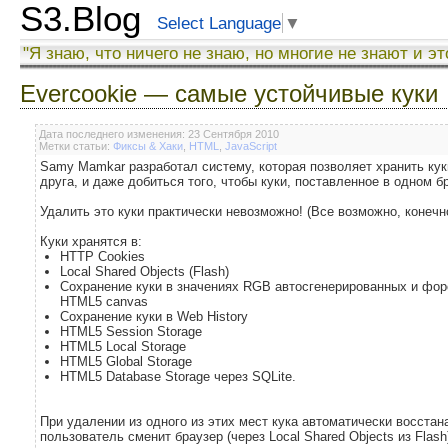
S3.Blog
Select Language
▼
"Я знаю, что ничего не знаю, но многие не знают и эт
Evercookie — самые устойчивые куки
Дата последнего изменения: 23 Сентября 2010
Метки статьи:
Фиксы & Хаки
,
HTML
,
JavaScript
Samy Mamkar разработал систему, которая позволяет хранить кук
друга, и даже добиться того, чтобы куки, поставленное в одном б
Удалить это куки практически невозможно! (Все возможно, конечн
Куки хранятся в:
HTTP Cookies
Local Shared Objects (Flash)
Сохранение куки в значениях RGB автосгенерированных и фо
HTML5 canvas
Сохранение куки в Web History
HTML5 Session Storage
HTML5 Local Storage
HTML5 Global Storage
HTML5 Database Storage через SQLite.
При удалении из одного из этих мест кука автоматически восста
пользователь сменит браузер (через Local Shared Objects из Flash