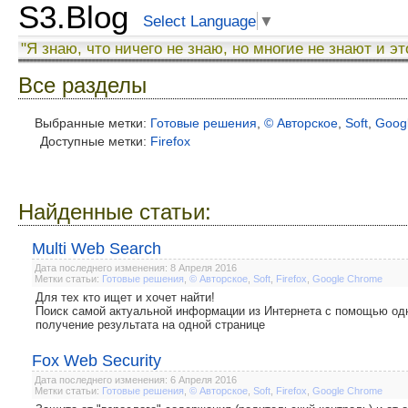
S3.Blog
Select Language
▼
"Я знаю, что ничего не знаю, но многие не знают и эт
Все разделы
Выбранные метки:
Готовые решения
,
© Авторское
,
Soft
,
Goog
Доступные метки:
Firefox
Найденные статьи:
Multi Web Search
Дата последнего изменения: 8 Апреля 2016
Метки статьи:
Готовые решения
,
© Авторское
,
Soft
,
Firefox
,
Google Chrome
Для тех кто ищет и хочет найти!
Поиск самой актуальной информации из Интернета с помощью одн
получение результата на одной странице
Fox Web Security
Дата последнего изменения: 6 Апреля 2016
Метки статьи:
Готовые решения
,
© Авторское
,
Soft
,
Firefox
,
Google Chrome