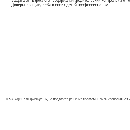
Защита от "взрослого" содержания (родительский контроль) и от 
Доверьте защиту себя и своих детей профессионалам!
© S3.Blog: Если критикуешь, не предлагая решения проблемы, то ты становишься 