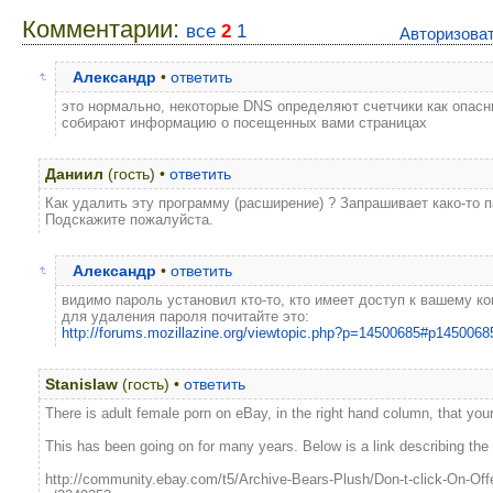
Комментарии:
все
2
1
Авторизова
Александр
•
ответить
это нормально, некоторые DNS определяют счетчики как опасн
собирают информацию о посещенных вами страницах
Даниил
(гость) •
ответить
Как удалить эту программу (расширение) ? Запрашивает како-то п
Подскажите пожалуйста.
Александр
•
ответить
видимо пароль установил кто-то, кто имеет доступ к вашему к
для удаления пароля почитайте это:
http://forums.mozillazine.org/viewtopic.php?p=14500685#p1450068
Stanislaw
(гость) •
ответить
There is adult female porn on eBay, in the right hand column, that you
This has been going on for many years. Below is a link describing the
http://community.ebay.com/t5/Archive-Bears-Plush/Don-t-click-On-Offe