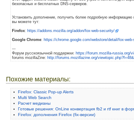
безопасных и бесплатных DNS-серверов.
Установить дополнение, получить более подробную информацию и
вы можете тут:
Firefox
:
https://addons.mozilla.org/addon/fox-web-security/
Google Chrome
:
https://chrome.google.com/webstore/detail/fox-we
---
Форум русскоязычной поддержки:
https://forum.mozilla-russia.org/
forums mozillaZine:
http://forums.mozillazine.org/viewtopic.php?f=4
Похожие материалы:
Firefox: Classic Pop-up Alerts
Multi Web Search
Расчет медианы
Готовые решения: OnLine конвертация fb2 и rtf книг в форм
Firefox: дополнения Firefox (fix-версии)