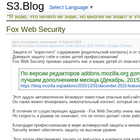
S3.Blog
Select Language
▼
"Я знаю, что ничего не знаю, но многие не знают и эт
Fox Web Security
Дата последнего изменения: 6 Апреля 2016
Метки статьи:
Готовые решения
,
© Авторское
,
Soft
,
Firefox
,
Google Chrome
Защита от "взрослого" содержания (родительский контроль) и от 
Доверьте защиту себя и своих детей профессионалам!
Fox Web Security призван защитить вас и ваших детей от опаснос
По версии редакторов addons.mozilla.org до
лучшим дополнением месяца (Декабрь, 2015
https://blog.mozilla.org/addons/2015/12/01/december-2015-featur
Этот аддон автоматически блокирует известные опасные веб-сайт
Он также может блокировать нежелательный контент, который не 
В отличии от существующих аддонов - Fox Web Security очень мал
Но скорость и размер не означают, что он плохо делает свою рабо
Благодаря профессионалам в мире антивирусной защиты и иннов
Security может обеспечить защиту на высоком уровне.
Этот аддон обеспечивает защиту от веб-угроз и контента для взр