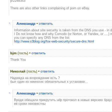
p/2249353
There are also other links complaining of porn on eBay.
Александр
•
ответить
Information about site security is taken from the DNS you use - in di
I Do not know how and why Comodo (or Norton, or Yandex, or ....) m
you can specify any DNS from the list:
http://www.s3blog.org/fox-web-security/secure-dns.html
bjm
(гость) •
ответить
Thank You
Николай
(гость) •
ответить
Надежда на возрождение есть ?
был один из немногих обязательных к установке...
Александр
•
ответить
Вроде обещали прикрутить udp протокол в новых версиях брау
её сроки неизвестны