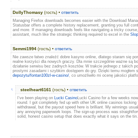
DollyThomasy
(гость) •
ответить
Managing Firefox downloads becomes easier with the Download Manage
Statusbar offers a complete history replacement, granting you full con
and more. If managing downloads feels like navigating a tricky cours
assistant, much like the strategic thinking required to excel in the
Slo
Semmi1994
(гость) •
ответить
Nie zawsze łatwo znaleźć dobre kasyno online, dlatego staram się por
realne korzyści dla nowych graczy. Dla mnie szczególnie ważne są b
działanie serwisu bez żadnych kosztów. W trakcie jednego z takich po
prostymi zasadami i szybkim dostępem do gry. Dzięki temu mogłem 
depozytu/fontan100zl-w-casino/
, co umożliwiło mi ocenę jakości platf
steelheart6161
(гость) •
ответить
I’ve been playing on
Lucki Casino
Lucki Casino for a few weeks now,
round. I got completely fed up with other UK online casinos locking
withdrawal, but the payout speed here is brilliant. My winnings usu
any annoying paperwork loops. The sign-up process was straightforwar
solid, honest casino setup that does exactly what it says on the tin.