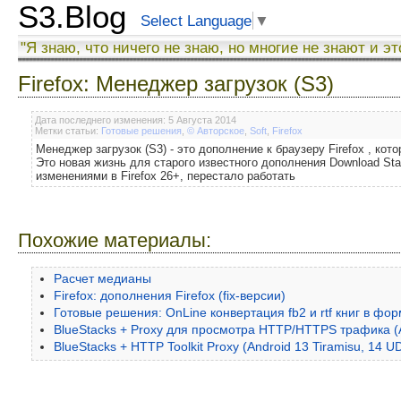
S3.Blog
Select Language
▼
"Я знаю, что ничего не знаю, но многие не знают и эт
Firefox: Менеджер загрузок (S3)
Дата последнего изменения: 5 Августа 2014
Метки статьи:
Готовые решения
,
© Авторское
,
Soft
,
Firefox
Менеджер загрузок (S3) - это дополнение к браузеру Firefox , ко
Это новая жизнь для старого известного дополнения Download Stat
изменениями в Firefox 26+, перестало работать
Похожие материалы:
Расчет медианы
Firefox: дополнения Firefox (fix-версии)
Готовые решения: OnLine конвертация fb2 и rtf книг в форм
BlueStacks + Proxy для просмотра HTTP/HTTPS трафика (An
BlueStacks + HTTP Toolkit Proxy (Android 13 Tiramisu, 14 U