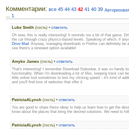
Комментарии:
все
45
44
43
42
41
40
39
Авторизова
...
1
Luke Smith
(гость) •
ответить
Oh wow, this is really interesting! It reminds me a bit of that game, 
the car through crazy physics-based levels. Speaking of which, if anyon
Drive Mad
. Anyway, managing downloads in Firefox can definitely be a
see there's a renewed option available!
Amyko James
(гость) •
ответить
That's interesting! I remember Download Statusbar, it was so handy ba
functionality. When I'm downloading a lot of files, keeping track can b
little online tool sometimes to test my clicking speed – it's kind of addi
and you'll find tons of websites that offer it.
PatriciaALynch
(гость) •
ответить
You are good to share these ideas to help us learn how to get the desi
know about the places that bring the desired solutions. We need to follo
PatriciaALynch
(гость) •
ответить