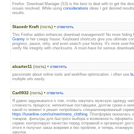
Firefox: Download Manager (S3) is the best to deal with to get the desir
issues resolved. While using
considerations
ideas I got desired result
results.
Stacedr Kraft
(гость) •
ответить
This Firefox addon enhances download management! No more hiding fr
Granny
in her creepy house. Keyboard shortcuts give you ultimate cont
progress, pause, retry, and even search your history. It's more user-fr
verify file integrity with checksums. A must-have for serious download
alcarter11
(гость) •
ответить
passionate about online tools and workflow optimization. i often use
bu
multiple urls easily.
Carll932
(гость) •
ответить
Я давно задумывался о том, чтобы закупать мужскую одежду нап
сложность процесса: непонятные поставщики, долгие сроки и нео
какой-то момент я решил попробовать специализированный сервис
https://turanline.com/ru/men/mens_clothing
. Платформа оказалась о
товаров, фильтры для быстрого выбора и возможность оформить з
сервис контролирует качество перед отправкой и организует дост
итоге я получил заказ вовремя и без проблем, и теперь планиру
закупок.