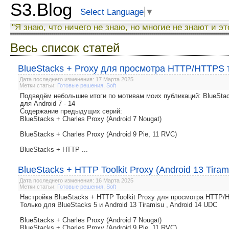
S3.Blog
Select Language
▼
"Я знаю, что ничего не знаю, но многие не знают и эт
Весь список статей
BlueStacks + Proxy для просмотра HTTP/HTTPS тр
Дата последнего изменения: 17 Марта 2025
Метки статьи:
Готовые решения
,
Soft
Подведём небольшие итоги по мотивам моих публикаций: BlueSt
для Android 7 - 14
Содержание предыдущих серий:
BlueStacks + Charles Proxy (Android 7 Nougat)
BlueStacks + Charles Proxy (Android 9 Pie, 11 RVC)
BlueStacks + HTTP ...
BlueStacks + HTTP Toolkit Proxy (Android 13 Tira
Дата последнего изменения: 16 Марта 2025
Метки статьи:
Готовые решения
,
Soft
Настройка BlueStacks + HTTP Toolkit Proxy для просмотра HTTP
Только для BlueStacks 5 и Android 13 Tiramisu , Android 14 UDC
BlueStacks + Charles Proxy (Android 7 Nougat)
BlueStacks + Charles Proxy (Android 9 Pie, 11 RVC)