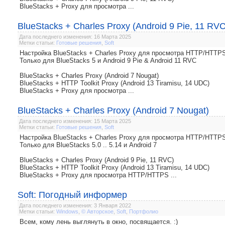
BlueStacks + Proxy для просмотра ...
BlueStacks + Charles Proxy (Android 9 Pie, 11 RVC
Дата последнего изменения: 16 Марта 2025
Метки статьи:
Готовые решения
,
Soft
Настройка BlueStacks + Charles Proxy для просмотра HTTP/HTTP
Только для BlueStacks 5 и Android 9 Pie & Android 11 RVC
BlueStacks + Charles Proxy (Android 7 Nougat)
BlueStacks + HTTP Toolkit Proxy (Android 13 Tiramisu, 14 UDC)
BlueStacks + Proxy для просмотра ...
BlueStacks + Charles Proxy (Android 7 Nougat)
Дата последнего изменения: 15 Марта 2025
Метки статьи:
Готовые решения
,
Soft
Настройка BlueStacks + Charles Proxy для просмотра HTTP/HTTP
Только для BlueStacks 5.0 .. 5.14 и Android 7
BlueStacks + Charles Proxy (Android 9 Pie, 11 RVC)
BlueStacks + HTTP Toolkit Proxy (Android 13 Tiramisu, 14 UDC)
BlueStacks + Proxy для просмотра HTTP/HTTPS ...
Soft: Погодный информер
Дата последнего изменения: 3 Января 2022
Метки статьи:
Windows
,
© Авторское
,
Soft
,
Портфолио
Всем, кому лень выглянуть в окно, посвящается. :)