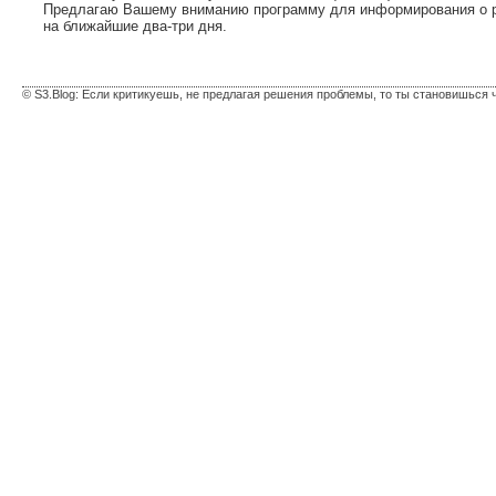
Предлагаю Вашему вниманию программу для информирования о ре
на ближайшие два-три дня.
© S3.Blog: Если критикуешь, не предлагая решения проблемы, то ты становишься 