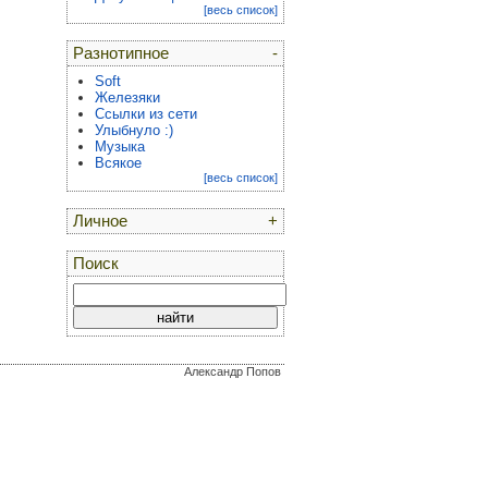
[весь список]
Разнотипное
-
Soft
Железяки
Ссылки из сети
Улыбнуло :)
Музыка
Всякое
[весь список]
Личное
+
Поиск
Александр Попов