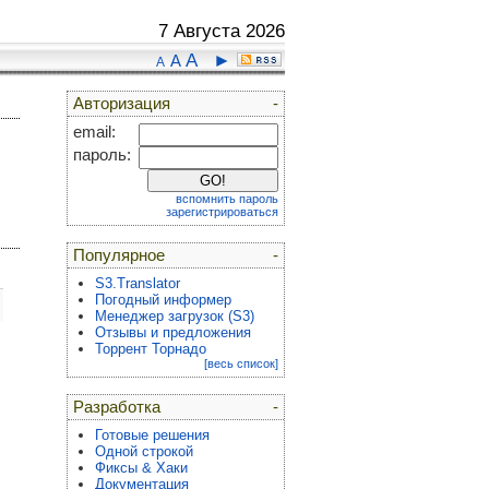
7 Августа 2026
A
►
A
A
Авторизация
-
email:
пароль:
вспомнить пароль
зарегистрироваться
Популярное
-
S3.Translator
Погодный информер
Менеджер загрузок (S3)
Отзывы и предложения
Торрент Торнадо
[весь список]
Разработка
-
Готовые решения
Одной строкой
Фиксы & Хаки
Документация