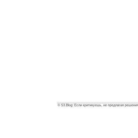
© S3.Blog: Если критикуешь, не предлагая решени