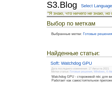
S3.Blog
Select Language
"Я знаю, что ничего не знаю, но
Выбор по меткам
Выбранные метки:
Готовые решени
Найденные статьи:
Soft: Watchdog GPU
Дата последнего изменения: 17 Августа 2021
Метки статьи:
Готовые решения
,
Windows
,
© А
Watchdog GPU - сторожевой пёс для ви
Работает как самостоятельное приложе