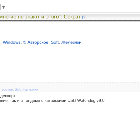
▼
 многие не знают и этого". Сократ
.
[?]
я
,
Windows
,
© Авторское
,
Soft
,
Железяки
вторское
,
Soft
,
Железяки
деокарт.
ние, так и в тандеме с китайскими USB Watchdog v9.0