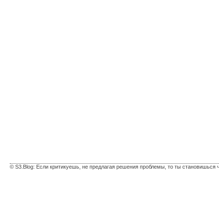
© S3.Blog: Если критикуешь, не предлагая решения проблемы, то ты становишься 