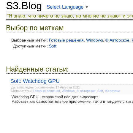
S3.Blog
Select Language
▼
"Я знаю, что ничего не знаю, но многие не знают и эт
Выбор по меткам
Выбранные метки:
Готовые решения
,
Windows
,
© Авторское
,
Доступные метки:
Soft
Найденные статьи:
Soft: Watchdog GPU
Дата последнего изменения: 17 Августа 2021
Метки статьи:
Готовые решения
,
Windows
,
© Авторское
,
Soft
,
Железяки
Watchdog GPU - сторожевой пёс для видеокарт.
Работает как самостоятельное приложение, так и в тандеме с ки