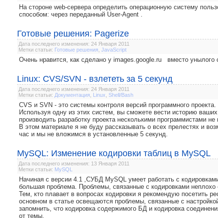
На стороне web-сервера определить операционную систему польз
способом: через переданный User-Agent .
Готовые решения: Pagerize
Дата последнего изменения: 24 Января 2011
Метки статьи:
Готовые решения
,
JavaScript
Очень нравится, как сделано у images.google.ru вместо унылог
Linux: CVS/SVN - взлететь за 5 секунд
Дата последнего изменения: 24 Января 2011
Метки статьи:
Документация
,
Linux
,
Shell/Bash
CVS и SVN - это системы контроля версий программного проекта.
Используя одну из этих систем, вы сможете вести историю ваших
производить разработку проекта несколькими программистами не 
В этом материале я не буду рассказывать о всех прелестях и воз
час и мы не вложимся в установленные 5 секунд.
MySQL: Изменение кодировки таблиц в MySQL
Дата последнего изменения: 13 Января 2011
Метки статьи:
MySQL
Начиная с версии 4.1 ,СУБД MySQL умеет работать с кодировками
большая проблема. Проблемы, связанные с кодировками неплохо ос
Тем, кто плавает в вопросах кодировки я рекомендую посетить ре
основном в статье освещаются проблемы, связанные с настройко
запомнить, что кодировка содержимого БД и кодировка соединени
от темы.