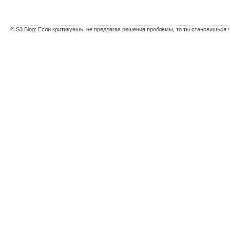
© S3.Blog: Если критикуешь, не предлагая решения проблемы, то ты становишься 