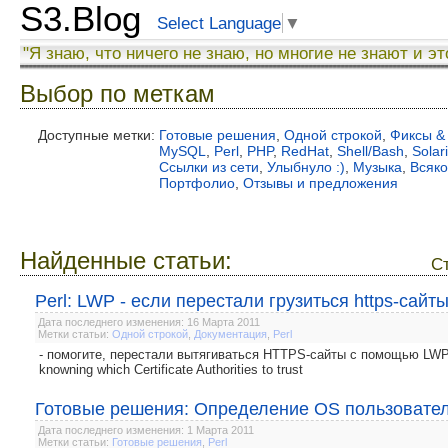
S3.Blog
Select Language
▼
"Я знаю, что ничего не знаю, но многие не знают и эт
Выбор по меткам
Доступные метки:
Готовые решения
,
Одной строкой
,
Фиксы &
MySQL
,
Perl
,
PHP
,
RedHat
,
Shell/Bash
,
Solar
Ссылки из сети
,
Улыбнуло :)
,
Музыка
,
Всяк
Портфолио
,
Отзывы и предложения
Найденные статьи:
С
Perl: LWP - если перестали грузиться https-сайт
Дата последнего изменения: 16 Марта 2011
Метки статьи:
Одной строкой
,
Документация
,
Perl
- помогите, перестали вытягиваться HTTPS-сайты с помощью LWP. П
knowning which Certificate Authorities to trust
Готовые решения: Определение OS пользовате
Дата последнего изменения: 1 Марта 2011
Метки статьи:
Готовые решения
,
Perl