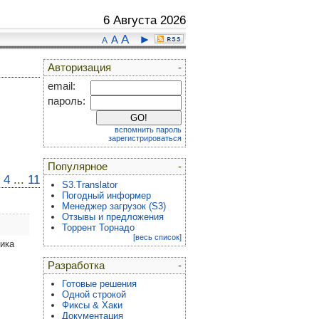
6 Августа 2026
A
►
A
A
Авторизация
-
email:
пароль:
вспомнить пароль
зарегистрироваться
Популярное
-
4
...
11
S3.Translator
Погодный информер
Менеджер загрузок (S3)
Отзывы и предложения
Торрент Торнадо
[весь список]
ика
Разработка
-
Готовые решения
Одной строкой
Фиксы & Хаки
Документация