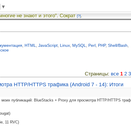
▼
 многие не знают и этого". Сократ
.
[?]
я
кументация
,
HTML
,
JavaScript
,
Linux
,
MySQL
,
Perl
,
PHP
,
Shell/Bash
,
рское
Страницы:
все
1
2
3
мотра HTTP/HTTPS трафика (Android 7 - 14): Итоги
 моих публикаций: BlueStacks + Proxy для просмотра HTTP/HTTPS траф
ougat)
ie, 11 RVC)