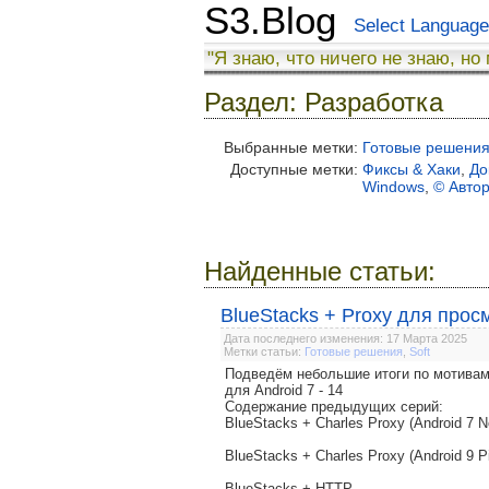
S3.Blog
Select Language
"Я знаю, что ничего не знаю, но
Раздел: Разработка
Выбранные метки:
Готовые решени
Доступные метки:
Фиксы & Хаки
,
До
Windows
,
© Авто
Найденные статьи:
BlueStacks + Proxy для прос
Дата последнего изменения: 17 Марта 2025
Метки статьи:
Готовые решения
,
Soft
Подведём небольшие итоги по мотивам
для Android 7 - 14
Содержание предыдущих серий:
BlueStacks + Charles Proxy (Android 7 N
BlueStacks + Charles Proxy (Android 9 P
BlueStacks + HTTP ...