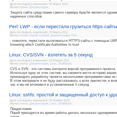
Дата последнего изменения: 28 Марта 2011
Метки статьи:
Документация
Защита сайта средствами самого сервера Apache является одним
надежных способов.
Perl: LWP - если перестали грузиться https-сайт
Дата последнего изменения: 16 Марта 2011
Метки статьи:
Одной строкой
,
Документация
,
Perl
- помогите, перестали вытягиваться HTTPS-сайты с помощью LWP. П
knowning which Certificate Authorities to trust
Linux: CVS/SVN - взлететь за 5 секунд
Дата последнего изменения: 24 Января 2011
Метки статьи:
Документация
,
Linux
,
Shell/Bash
CVS и SVN - это системы контроля версий программного проекта.
Используя одну из этих систем, вы сможете вести историю ваших
производить разработку проекта несколькими программистами не 
В этом материале я не буду рассказывать о всех прелестях и воз
час и мы не вложимся в установленные 5 секунд.
Linux: sshfs: простой и защищенный доступ к у
Дата последнего изменения: 26 Ноября 2010
Метки статьи:
Документация
,
Linux
,
Shell/Bash
Предисловие:
Порой приходится во время работы делать несколько одновремен
логов