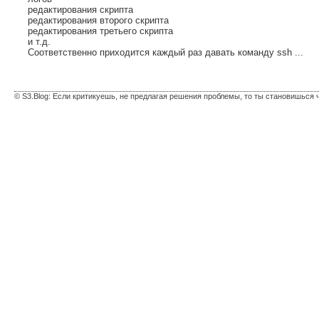
редактирования скрипта
редактирования второго скрипта
редактирования третьего скрипта
и т.д.
Соответственно приходится каждый раз давать команду ssh ...
© S3.Blog: Если критикуешь, не предлагая решения проблемы, то ты становишься 