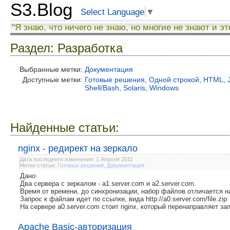
S3.Blog
Select Language
▼
"Я знаю, что ничего не знаю, но многие не знают и эт
Раздел: Разработка
Выбранные метки:
Документация
Доступные метки:
Готовые решения
,
Одной строкой
,
HTML
,
Shell/Bash
,
Solaris
,
Windows
Найденные статьи:
nginx - редирект на зеркало
Дата последнего изменения: 1 Апреля 2011
Метки статьи:
Готовые решения
,
Документация
Дано:
Два сервера с зеркалом - a1.server.com и a2.server.com.
Время от времени, до синхронизации, набор файлов отличается н
Запрос к файлам идет по ссылке, вида http://a0.server.com/file.zip
На сервере a0.server.com стоит nginx, который перенаправляет зап
Apache Basic-авторизация