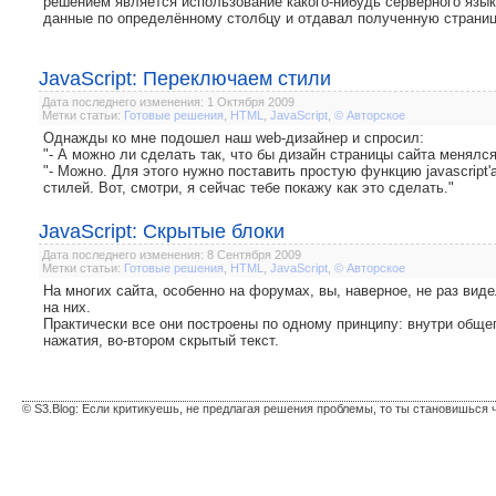
решением является использование какого-нибудь серверного язы
данные по определённому столбцу и отдавал полученную страниц
JavaScript: Переключаем стили
Дата последнего изменения: 1 Октября 2009
Метки статьи:
Готовые решения
,
HTML
,
JavaScript
,
© Авторское
Однажды ко мне подошел наш web-дизайнер и спросил:
"- А можно ли сделать так, что бы дизайн страницы сайта менялся
"- Можно. Для этого нужно поставить простую функцию javascript
стилей. Вот, смотри, я сейчас тебе покажу как это сделать."
JavaScript: Скрытые блоки
Дата последнего изменения: 8 Сентября 2009
Метки статьи:
Готовые решения
,
HTML
,
JavaScript
,
© Авторское
На многих сайта, особенно на форумах, вы, наверное, не раз вид
на них.
Практически все они построены по одному принципу: внутри общег
нажатия, во-втором скрытый текст.
© S3.Blog: Если критикуешь, не предлагая решения проблемы, то ты становишься 