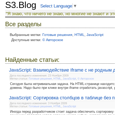
S3.Blog
Select Language
▼
"Я знаю, что ничего не знаю, но многие не знают и эт
Все разделы
Выбранные метки:
Готовые решения
,
HTML
,
JavaScript
Доступные метки:
© Авторское
Найденные статьи:
JavaScript: Взаимодействие Iframe с не родным
Дата последнего изменения: 23 Ноября 2009
Метки статьи:
Готовые решения
,
HTML
,
JavaScript
,
© Авторское
Сегодня была нетривиальная задача. На HTML-странице находитс
домена. Надо было при клике внутри iframe отработать javascript
JavaScript: Сортировка столбцов в таблице без 
Дата последнего изменения: 3 Ноября 2009
Метки статьи:
Готовые решения
,
HTML
,
JavaScript
Иногда перед разработчиком стоит задача обеспечить сортировку