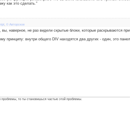
ажу как это сделать."
ipt
,
© Авторское
, вы, наверное, не раз видели скрытые блоки, которые раскрываются при
му принципу: внутри общего DIV находятся два других - один, это пане
я проблемы, то ты становишься частью этой проблемы.