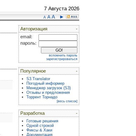
7 Августа 2026
A
►
A
A
Авторизация
-
email:
пароль:
вспомнить пароль
зарегистрироваться
Популярное
-
S3.Translator
Погодный информер
Менеджер загрузок (S3)
Отзывы и предложения
Торрент Торнадо
[весь список]
Разработка
-
Готовые решения
Одной строкой
Фиксы & Хаки
Документация
к