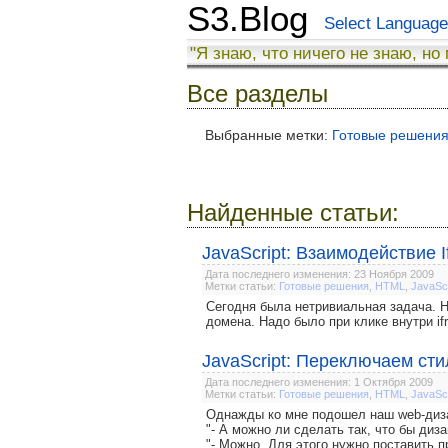
S3.Blog
Select Language
"Я знаю, что ничего не знаю, но
Все разделы
Выбранные метки:
Готовые решени
Найденные статьи:
JavaScript: Взаимодействие 
Дата последнего изменения: 23 Ноября 2009
Метки статьи:
Готовые решения
,
HTML
,
JavaScr
Сегодня была нетривиальная задача. Н
домена. Надо было при клике внутри if
JavaScript: Переключаем сти
Дата последнего изменения: 1 Октября 2009
Метки статьи:
Готовые решения
,
HTML
,
JavaScr
Однажды ко мне подошел наш web-диза
"- А можно ли сделать так, что бы диз
"- Можно. Для этого нужно поставить п