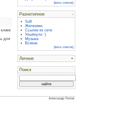
[весь список]
Разнотипное
-
Soft
Железяки
 клике
Ссылки из сети
Улыбнуло :)
ль для
Музыка
Всякое
[весь список]
Личное
+
Поиск
Александр Попов