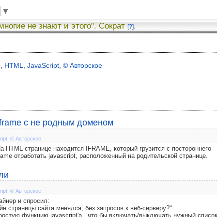
▼
 многие не знают и этого". Сократ
.
[?]
я
,
HTML
,
JavaScript
,
© Авторское
Iframe с не родным доменом
ipt
,
© Авторское
а HTML-странице находится IFRAME, который грузится с постороннего
rame отработать javascript, расположенный на родительской странице.
ли
ipt
,
© Авторское
йнер и спросил:
айн страницы сайта менялся, без запросов к веб-серверу?"
ростую функцию javascript'а , что бы включать/выключать нужный списо