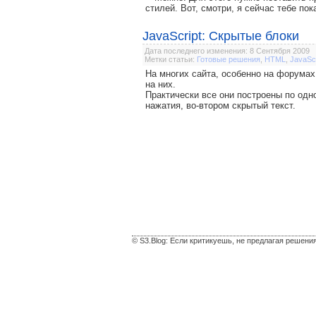
стилей. Вот, смотри, я сейчас тебе пок
JavaScript: Скрытые блоки
Дата последнего изменения: 8 Сентября 2009
Метки статьи:
Готовые решения
,
HTML
,
JavaScr
На многих сайта, особенно на форумах
на них.
Практически все они построены по одно
нажатия, во-втором скрытый текст.
© S3.Blog: Если критикуешь, не предлагая решени