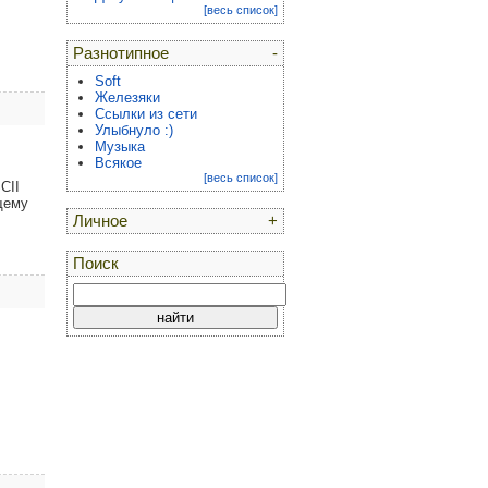
[весь список]
Разнотипное
-
Soft
Железяки
Ссылки из сети
Улыбнуло :)
Музыка
Всякое
[весь список]
CII
щему
Личное
+
Поиск