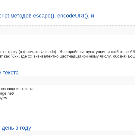
ript методов escape(), encodeURI(), и
т строку (в формате Unicode) . Все пробелы, пунктуация и любые не-AS
ят как %xx, где xx эквивалентно шестнадцатиричному числу, обозначаю
 текста
познавания текста.
rge.net/
руем.
у день в году