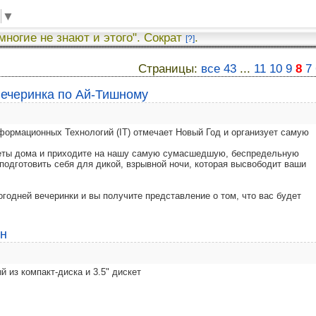
▼
 многие не знают и этого". Сократ
.
[?]
Страницы:
все
43
...
11
10
9
8
7
ечеринка по Ай-Тишному
формационных Технологий (IT) отмечает Новый Год и организует самую
реты дома и приходите на нашу самую сумасшедшую, беспредельную
 подготовить себя для дикой, взрывной ночи, которая высвободит ваши
одней вечеринки и вы получите представление о том, что вас будет
ен
 из компакт-диска и 3.5" дискет