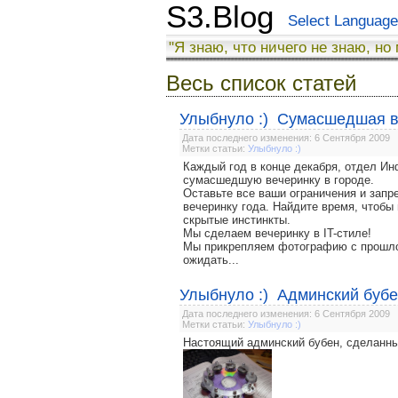
S3.Blog
Select Language
"Я знаю, что ничего не знаю, но
Весь список статей
Улыбнуло :) Сумасшедшая в
Дата последнего изменения: 6 Сентября 2009
Метки статьи:
Улыбнуло :)
Каждый год в конце декабря, отдел Ин
сумасшедшую вечеринку в городе.
Оставьте все ваши ограничения и зап
вечеринку года. Найдите время, чтобы
скрытые инстинкты.
Мы сделаем вечеринку в IT-стиле!
Мы прикрепляем фотографию с прошлог
ожидать...
Улыбнуло :) Админский буб
Дата последнего изменения: 6 Сентября 2009
Метки статьи:
Улыбнуло :)
Настоящий админский бубен, сделанный