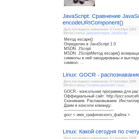
JavaScript: Сравнение JavaSc
encodeURIComponent()
Дата последнего изменения: 6 Сентября 2009
Метки статьи:
Документация
,
JavaScript
Метод escape()
Определен в JavaScript 1.0
MSDN JScript
MSDN JScriptМетод escape() возвращае
символы в ней закодированы и выгляд
символ. ...
Linux: GOCR - распознавание
Дата последнего изменения: 6 Сентября 2009
Метки статьи:
Готовые решения
,
Linux
GOCR - консольная программа для рас
Оффициальный сайт: http://jocr.sourcefo
Скачиваем. Распаковываем. Инсталли
Даем в консоли команду:
----------------------------------------
gocr < имя_графического_файла >
----------------------------------------
Linux: Какой сегодня по счет
Дата последнего изменения: 6 Сентября 2009