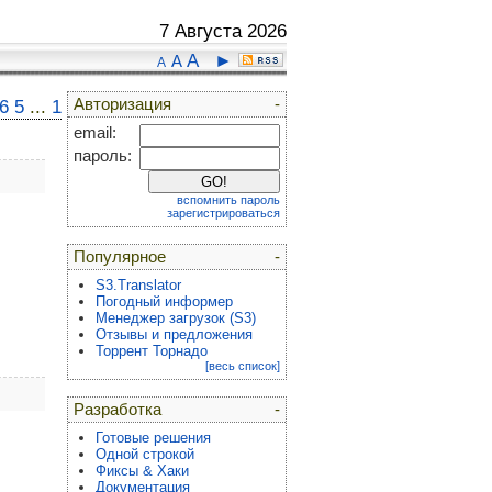
7 Августа 2026
A
►
A
A
Авторизация
-
6
5
...
1
email:
пароль:
вспомнить пароль
зарегистрироваться
Популярное
-
S3.Translator
Погодный информер
Менеджер загрузок (S3)
Отзывы и предложения
Торрент Торнадо
[весь список]
Разработка
-
Готовые решения
Одной строкой
Фиксы & Хаки
Документация