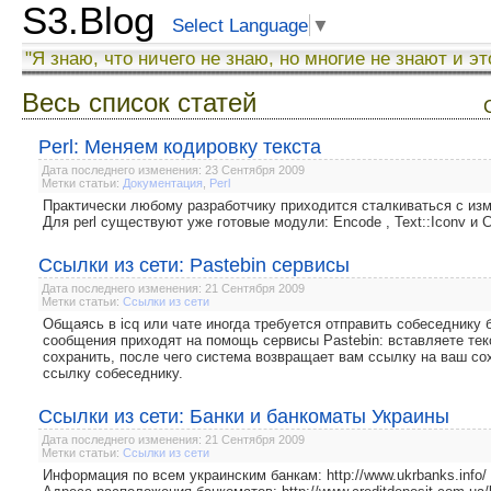
S3.Blog
Select Language
▼
"Я знаю, что ничего не знаю, но многие не знают и эт
Весь список статей
Perl: Меняем кодировку текста
Дата последнего изменения: 23 Сентября 2009
Метки статьи:
Документация
,
Perl
Практически любому разработчику приходится сталкиваться с изм
Для perl существуют уже готовые модули: Encode , Text::Iconv и Con
Ссылки из сети: Pastebin сервисы
Дата последнего изменения: 21 Сентября 2009
Метки статьи:
Ссылки из сети
Общаясь в icq или чате иногда требуется отправить собеседнику 
сообщения приходят на помощь сервисы Pastebin: вставляете текс
сохранить, после чего система возвращает вам ссылку на ваш сох
ссылку собеседнику.
Ссылки из сети: Банки и банкоматы Украины
Дата последнего изменения: 21 Сентября 2009
Метки статьи:
Ссылки из сети
Информация по всем украинским банкам: http://www.ukrbanks.info/