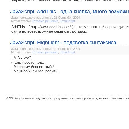
Адреса расположения банкоматов: http://www.creditdeposit.com.ua
JavaScript: AddThis - одна кнопка, много возмож
Дата последнего изменения: 21 Сентября 2009
Метки статьи:
Готовые решения
,
JavaScript
AddThis ( http://www.addthis.com/ ) - это бесплатный сервис для
сайта во всевозможные сервисы закладок.
JavaScript: HighLight - подсветка синтаксиса
Дата последнего изменения: 20 Сентября 2009
Метки статьи:
Готовые решения
,
JavaScript
- А Вы кто?
- Код, просто Код..
- А почему бесцветный?
- Меня забыли раскрасить..
© S3.Blog: Если критикуешь, не предлагая решения проблемы, то ты становишься 