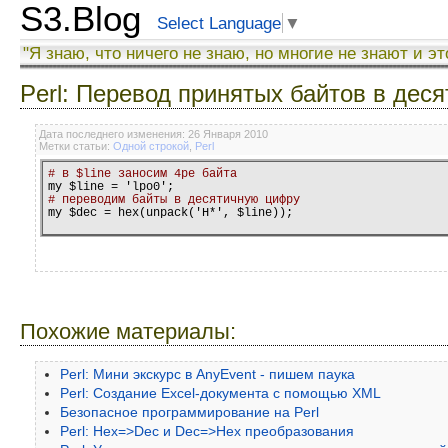
S3.Blog
Select Language
▼
"Я знаю, что ничего не знаю, но многие не знают и эт
Perl: Перевод принятых байтов в дес
Дата последнего изменения: 26 Января 2010
Метки статьи:
Одной строкой
,
Perl
# в $line заносим 4ре байта 
# переводим байты в десятичную цифру

my $dec = hex(unpack('H*', $line));
Похожие материалы:
Perl: Мини экскурс в AnyEvent - пишем паука
Perl: Создание Excel-документа с помощью XML
Безопасное программирование на Perl
Perl: Hex=>Dec и Dec=>Hex преобразования