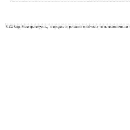
© S3.Blog: Если критикуешь, не предлагая решения проблемы, то ты становишься 