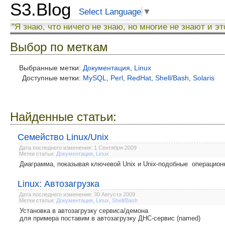
S3.Blog
Select Language
▼
"Я знаю, что ничего не знаю, но многие не знают и эт
Выбор по меткам
Выбранные метки:
Документация
,
Linux
Доступные метки:
MySQL
,
Perl
,
RedHat
,
Shell/Bash
,
Solaris
Найденные статьи:
Семейство Linux/Unix
Дата последнего изменения: 1 Сентября 2009
Метки статьи:
Документация
,
Linux
Диаграмма, показывая ключевой Unix и Unix-подобные операцион
Linux: Автозагрузка
Дата последнего изменения: 30 Августа 2009
Метки статьи:
Документация
,
Linux
,
Shell/Bash
Установка в автозагрузку сервиса/демона
для примера поставим в автозагрузку ДНС-сервис (named)