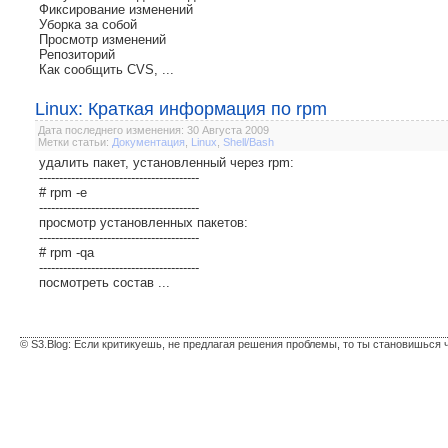
Фиксирование изменений
Уборка за собой
Просмотр изменений
Репозиторий
Как сообщить CVS, ...
Linux: Краткая информация по rpm
Дата последнего изменения: 30 Августа 2009
Метки статьи:
Документация
,
Linux
,
Shell/Bash
удалить пакет, установленный через rpm:
----------------------------------------
# rpm -e
----------------------------------------
просмотр установленных пакетов:
----------------------------------------
# rpm -qa
----------------------------------------
посмотреть состав ...
© S3.Blog: Если критикуешь, не предлагая решения проблемы, то ты становишься 