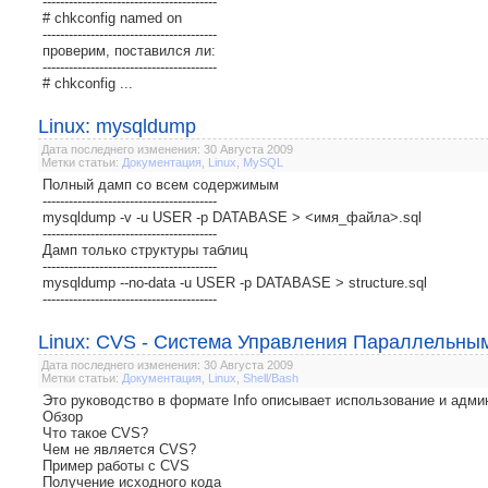
----------------------------------------
# chkconfig named on
----------------------------------------
проверим, поставился ли:
----------------------------------------
# chkconfig ...
Linux: mysqldump
Дата последнего изменения: 30 Августа 2009
Метки статьи:
Документация
,
Linux
,
MySQL
Полный дамп со всем содержимым
----------------------------------------
mysqldump -v -u USER -p DATABASE > <имя_файла>.sql
----------------------------------------
Дамп только структуры таблиц
----------------------------------------
mysqldump --no-data -u USER -p DATABASE > structure.sql
----------------------------------------
Linux: CVS - Система Управления Параллельны
Дата последнего изменения: 30 Августа 2009
Метки статьи:
Документация
,
Linux
,
Shell/Bash
Это руководство в формате Info описывает использование и адми
Обзор
Что такое CVS?
Чем не является CVS?
Пример работы с CVS
Получение исходного кода