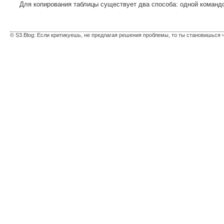
Для копирования таблицы существует два способа: одной команд
© S3.Blog: Если критикуешь, не предлагая решения проблемы, то ты становишься 