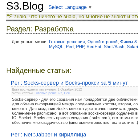
S3.Blog
Select Language
▼
"Я знаю, что ничего не знаю, но многие не знают и эт
Раздел: Разработка
Доступные метки:
Готовые решения
,
Одной строкой
,
Фиксы &
MySQL
,
Perl
,
PHP
,
RedHat
,
Shell/Bash
,
Solar
Найденные статьи:
Perl: Socks-сервер и Socks-прокси за 5 минут
Дата последнего изменения: 1 Октября 2012
Метки статьи:
Готовые решения
,
Perl
Socks-сервер - для его создания нам понадобятся две библиотеки и
для обмена информацией между соединяемым хостом, вторая, соб
клиента. Для создания Socks-клиента достаточно прочитать докум
более-менее расписано, а вот описание socks-сервера обделено в
IO::Socket::Socks есть пример создания ( subs.pm ), его то мы и 
обеспечив многозадачностью (многоклиентовостью, если хотите :)
Perl: Net::Jabber и кириллица