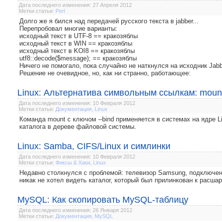
Дата последнего изменения: 27 Апреля 2012
Метки статьи:
Perl
Долго же я бился над передачей русского текста в jabber...
Перепробовал многие варианты:
исходный текст в UTF-8 == кракозяблы
исходный текст в WIN == кракозяблы
исходный текст в KOI8 == кракозяблы
utf8::decode($message); == кракозяблы
Ничего не помогало, пока случайно не наткнулся на исходник Jabbe
Решение не очевидное, но, как ни странно, работающее:
Linux: Альтернатива символьным ссылкам: mount
Дата последнего изменения: 10 Февраля 2012
Метки статьи:
Документация
,
Linux
Команда mount с ключом --bind применяется в системах на ядре Li
каталога в дереве файловой системы.
Linux: Samba, CIFS/Linux и симлинки
Дата последнего изменения: 10 Февраля 2012
Метки статьи:
Фиксы & Хаки
,
Linux
Недавно столкнулся с проблемой: телевизор Samsung, подключенн
никак не хотел видеть каталог, который был прилинкован к расшаре
MySQL: Как скопировать MySQL-таблицу
Дата последнего изменения: 26 Января 2012
Метки статьи:
Документация
,
MySQL