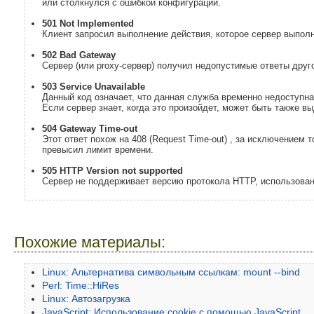
или столкнулся с ошибкой конфигурации.
501 Not Implemented
Клиент запросил выполнение действия, которое сервер выполн
502 Bad Gateway
Сервер (или proxy-сервер) получил недопустимые ответы друго
503 Service Unavailable
Данный код означает, что данная служба временно недоступна
Если сервер знает, когда это произойдет, может быть также выд
504 Gateway Time-out
Этот ответ похож на 408 (Request Time-out) , за исключением
превысил лимит времени.
505 HTTP Version not supported
Сервер не поддерживает версию протокола HTTP, использован
Похожие материалы:
Linux: Альтернатива символьным ссылкам: mount --bind
Perl: Time::HiRes
Linux: Автозагрузка
JavaScript: Использование cookie с помощью JavaScript