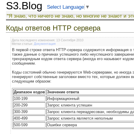
S3.Blog
Select Language
▼
"Я знаю, что ничего не знаю, но многие не знают и эт
Коды ответов HTTP сервера
Дата последнего изменения: 13 Сентября 2010
Метки статьи:
Документация
В первой строке ответа HTTP-сервера содержится информация о т
также данные о причинах успешного либо неуспешного завершени
трехразрядным кодом ответа сервера (иногда его называют кодо
сообщением.
Коды состояний обычно генерируются Web-серверами, но иногда э
генерируют собственные заголовки вместо тех, которые должен 
следующим образом:
Диапазон кодов
Значение ответа
100-199
Информационный
200-299
Запрос клиента успешен
300-399
Запрос клиента переадресован, необходимы д
400-499
Запрос клиента является неполным
500-599
Ошибки сервера