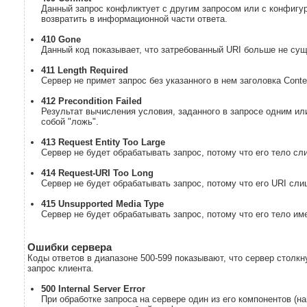
Данный запрос конфликтует с другим запросом или с конфигу
возвратить в информационной части ответа.
410 Gone
Данный код показывает, что затребованный URI больше не сущ
411 Length Required
Сервер не примет запрос без указанного в нем заголовка Conte
412 Precondition Failed
Результат вычисления условия, заданного в запросе одним или 
собой "ложь".
413 Request Entity Too Large
Сервер не будет обрабатывать запрос, потому что его тело сл
414 Request-URI Too Long
Сервер не будет обрабатывать запрос, потому что его URI сл
415 Unsupported Media Type
Сервер не будет обрабатывать запрос, потому что его тело и
Ошибки сервера
Коды ответов в диапазоне 500-599 показывают, что сервер столкн
запрос клиента.
500 Internal Server Error
При обработке запроса на сервере один из его компонентов (н