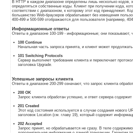
В HTTP в каждом диапазоне определены лишь несколько кодов, х
определяться собственные коды. Клиент при получении кода, кото
соответствии с диапазоном, к которому этот код принадлежит. Код
большинство Web-браузеров обрабатывают без извещения пользов
400-499 и 500-599 отображаются для пользователя (например, 404
Информационные ответы
Ответы в диапазоне 100-199 - информационные; они показывают, ч
100 Continue
Начальная часть запроса принята, и клиент может продолжать
101 Switching Protocols
Сервер выполняет требование клиента и переключает протокол
заголовка Upgrade.
Успешные запросы клиента
Ответы в диапазоне 200-299 означают, что запрос клиента обрабо
200 OK
Запрос клиента обработан успешно, и ответ сервера содержит
201 Created
Этот код состояния используется в случае создания нового UR
заголовок Location (см. главу 19), который содержит информ
202 Accepted
Запрос принят, но обрабатывается не сразу. В теле содержимо
дополнительная информация о данной транзакции. Гарантии тог