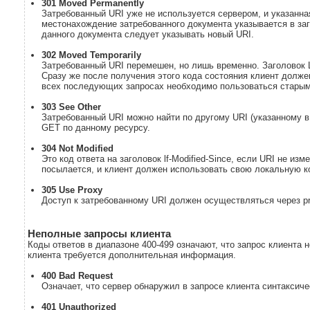
301 Moved Permanently
Затребованный URI уже не используется сервером, и указанна
местонахождение затребованного документа указывается в заг
данного документа следует указывать новый URI.
302 Moved Temporarily
Затребованный URI перемешен, но лишь временно. Заголовок L
Сразу же после получения этого кода состояния клиент долже
всех последующих запросах необходимо пользоваться старым
303 See Other
Затребованный URI можно найти по другому URI (указанному в 
GET по данному ресурсу.
304 Not Modified
Это код ответа на заголовок lf-Modified-Since, если URI не из
посылается, и клиент должен использовать свою локальную к
305 Use Proxy
Доступ к затребованному URI должен осуществляться через pro
Неполные запросы клиента
Коды ответов в диапазоне 400-499 означают, что запрос клиента н
клиента требуется дополнительная информация.
400 Bad Request
Означает, что сервер обнаружил в запросе клиента синтаксич
401 Unauthorized