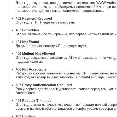
Этот код результата, передаваемый с заголовком WWW-Authent
пользователь не имеет необходимых полномочий и что при пов
пользователь должен такие полномочия предоставить.
402 Payment Required
Этот код в HTTP еще не реализован.
403 Forbidden
Запрос отклонен по той причине, что сервер не хочет (или не 
404 Not Found
Документ по указанному URI не существует.
405 Method Not Allowed
Этот код выдается с заголовком Allow и показывает, что мето
поддерживается.
406 Not Acceptable
Ресурс, указанный клиентом по данному URI, существует, но н
этим кодом сервер выдает заголовки Content-Language, Content
407 Proxy Authentication Required
Proxy-сервер должен санкционировать запрос перед тем, как п
Authenticate.
408 Request Time-out
Этот код ответа означает, что клиент не передал полный запр
времени (который обычно задается в конфигурации сервера) и
409 Conflict