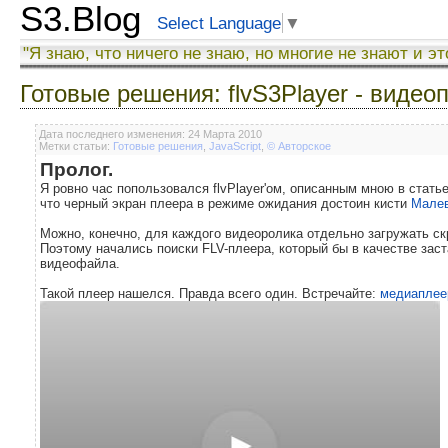
S3.Blog
Select Language
▼
"Я знаю, что ничего не знаю, но многие не знают и эт
Готовые решения: flvS3Player - видео
Дата последнего изменения: 24 Марта 2010
Метки статьи:
Готовые решения
,
JavaScript
,
© Авторское
Пролог.
Я ровно час попользовался flvPlayer'ом, описанным мною в статье
что черный экран плеера в режиме ожидания достоин кисти
Мале
Можно, конечно, для каждого видеоролика отдельно загружать скр
Поэтому начались поиски FLV-плеера, который бы в качестве заст
видеофайла.
Такой плеер нашелся. Правда всего один. Встречайте:
медиаплее