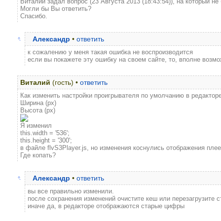
Виталий задал вопрос (23 Августа 2013 (18:43:54)), на который не
Могли бы Вы ответить?
Спасибо.
Александр
•
ответить
к сожалению у меня такая ошибка не воспроизводится
если вы покажете эту ошибку на своем сайте, то, вполне возмо
Виталий
(гость) •
ответить
Как изменить настройки проигрывателя по умолчанию в редакторе
Ширина (px)
Высота (px)
Я изменил
this.width = '536';
this.height = '300';
в файле flvS3Player.js, но изменения коснулись отображения плеер
Где копать?
Александр
•
ответить
вы все правильно изменили.
после сохранения изменений очистите кеш или перезагрузите 
иначе да, в редакторе отображаются старые цифры