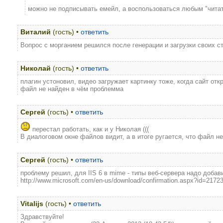
можно не подписывать емейл, а воспользоваться любым "читат
Виталий
(гость) •
ответить
Вопрос с морганием решился после генерации и загрузки своих с
Николай
(гость) •
ответить
плагин устоновил, видео загружает картинку тоже, когда сайт от
файл не найден в чём проблемма
Сергей
(гость) •
ответить
перестал работать, как и у Николая (((
В диалоговом окне файлов видит, а в итоге ругается, что файл н
Сергей
(гость) •
ответить
проблему решил, для IIS 6 в mime - типы веб-сервера надо добавить 
http://www.microsoft.com/en-us/download/confirmation.aspx?id=2172
Vitalijs
(гость) •
ответить
Здравствуйте!