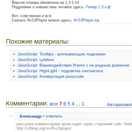
Версия плеера обновлена на 1.3.5.14
Подробнее о новшествах читайте здесь:
Плеер 1.3.х
Вот, собственно и всё.
Скачать flvS3Player можно здесь:
flvS3Player.zip
Похожие материалы:
JavaScript: Tooltips - всплывающие подсказки
JavaScript: Lytebox
JavaScript: Взаимодействие Iframe с не родным доменом
JavaScript: HighLight - подсветка синтаксиса
JavaScript: Конвертация punycode
Комментарии:
все
7
6
5
4
...
1
Авторизова
Александр
•
ответить
рассылка комментариев происходит через сторонний сайт: feed2e
http://s3blog.org/rss/flvs3plugin/