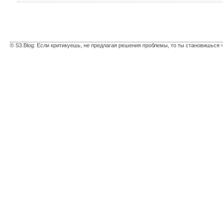
© S3.Blog: Если критикуешь, не предлагая решения проблемы, то ты становишься 