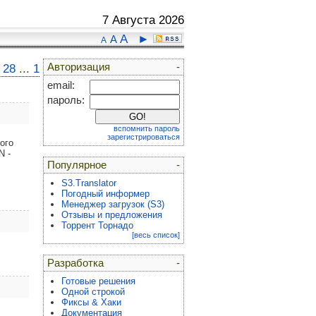
7 Августа 2026
A
►
A
A
Авторизация
-
28
...
1
email:
пароль:
вспомнить пароль
зарегистрироваться
ого
N -
Популярное
-
S3.Translator
Погодный информер
Менеджер загрузок (S3)
Отзывы и предложения
Торрент Торнадо
[весь список]
Разработка
-
Готовые решения
Одной строкой
Фиксы & Хаки
Документация