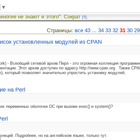
▼
 многие не знают и этого". Сократ
.
[?]
Страницы:
все
43
...
34
33
32
31
30
29
список установленных модулей из CPAN
ork) - Всеобщий сетевой архив Перл - это огромная коллекция программн
ентации. Этот архив доступен по адресу http://www.cpan.org . Также CPA
m), который позволяет значительно упростить установку модулей,
е на Perl
их переменных оболочке ОС при вызове exec() и system()?
erl
ункций. Подробнее, но на английском языке, только тут: