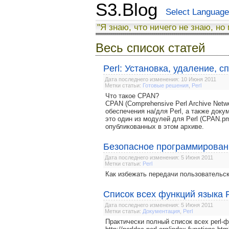
S3.Blog
Select Language
"Я знаю, что ничего не знаю, но
Весь список статей
Perl: Установка, удаление, 
Дата последнего изменения: 10 Июня 2011
Метки статьи:
Готовые решения
,
Perl
Что такое CPAN?
CPAN (Comprehensive Perl Archive Netw
обеспечения на/для Perl, а также докум
это один из модулей для Perl (CPAN.p
опубликованных в этом архиве.
Безопасное программировани
Дата последнего изменения: 5 Июня 2011
Метки статьи:
Perl
Как избежать передачи пользовательск
Список всех функций языка P
Дата последнего изменения: 5 Июня 2011
Метки статьи:
Документация
,
Perl
Практически полный список всех perl-ф