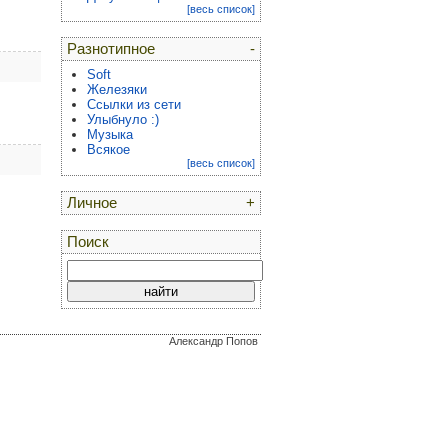
[весь список]
Разнотипное
-
Soft
Железяки
Ссылки из сети
Улыбнуло :)
Музыка
Всякое
[весь список]
Личное
+
Поиск
Александр Попов