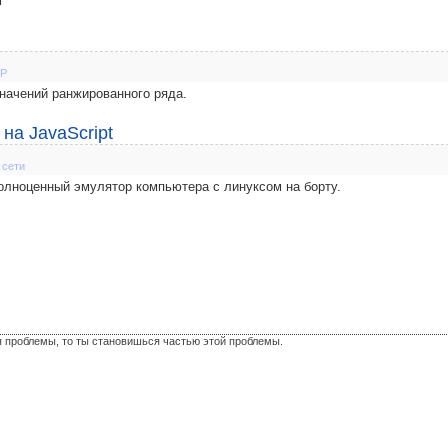
l
P
начений ранжированного ряда.
на JavaScript
 сети
полноценный эмулятор компьютера с линуксом на борту.
я проблемы, то ты становишься частью этой проблемы.