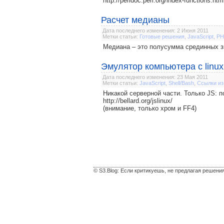
http://perldoc.perl.org/index-functions.htm
Расчет медианы
Дата последнего изменения: 2 Июня 2011
Метки статьи:
Готовые решения
,
JavaScript
,
PH
Медиана – это полусумма срединных з
Эмулятор компьютера с linux 
Дата последнего изменения: 23 Мая 2011
Метки статьи:
JavaScript
,
Shell/Bash
,
Ссылки из
Никакой серверной части. Только JS: 
http://bellard.org/jslinux/
(внимание, только хром и FF4)
© S3.Blog: Если критикуешь, не предлагая решени