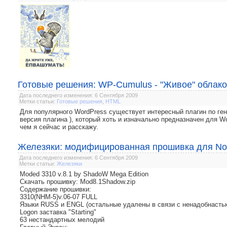
Готовые решения: WP-Cumulus - "Живое" облако
Дата последнего изменения: 6 Сентября 2009
Метки статьи:
Готовые решения
,
HTML
Для популярного WordPress существует интересный плагин по ген
версия плагина ), который хоть и изначально предназначен для W
чем я сейчас и расскажу.
Железяки: модифицированная прошивка для No
Дата последнего изменения: 6 Сентября 2009
Метки статьи:
Железяки
Moded 3310 v.8.1 by ShadoW Mega Edition
Скачать прошивку: Mod8.1Shadow.zip
Содержание прошивки:
3310(NHM-5)v.06-07 FULL
Языки RUSS и ENGL (остальные удалены в связи с ненадобнасть
Logon заставка "Starting"
63 нестандартных мелодий