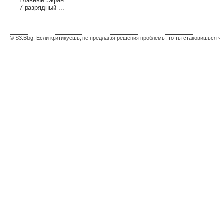
Главный Экран:
7 разрядный ...
© S3.Blog: Если критикуешь, не предлагая решения проблемы, то ты становишься 