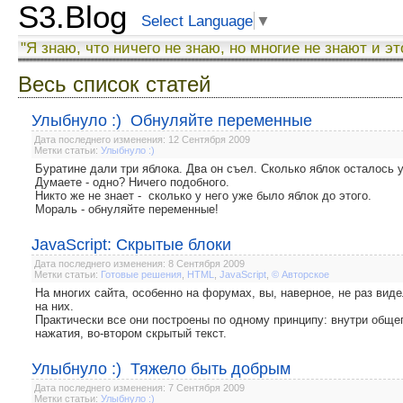
S3.Blog
Select Language
▼
"Я знаю, что ничего не знаю, но многие не знают и эт
Весь список статей
Улыбнуло :) Обнуляйте переменные
Дата последнего изменения: 12 Сентября 2009
Метки статьи:
Улыбнуло :)
Буратине дали три яблока. Два он съел. Сколько яблок осталось 
Думаете - одно? Ничего подобного.
Никто же не знает - сколько у него уже было яблок до этого.
Мораль - обнуляйте переменные!
JavaScript: Скрытые блоки
Дата последнего изменения: 8 Сентября 2009
Метки статьи:
Готовые решения
,
HTML
,
JavaScript
,
© Авторское
На многих сайта, особенно на форумах, вы, наверное, не раз вид
на них.
Практически все они построены по одному принципу: внутри общег
нажатия, во-втором скрытый текст.
Улыбнуло :) Тяжело быть добрым
Дата последнего изменения: 7 Сентября 2009
Метки статьи:
Улыбнуло :)