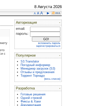
8 Августа 2026
A
►
A
A
Авторизация
-
email:
пароль:
инету
вспомнить пароль
зарегистрироваться
это
си с
Популярное
-
S3.Translator
Погодный информер
Менеджер загрузок (S3)
Отзывы и предложения
Торрент Торнадо
[весь список]
Разработка
-
Готовые решения
Одной строкой
Фиксы & Хаки
Документация