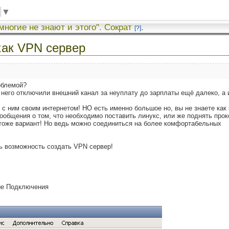
▼
 многие не знают и этого". Сократ
.
[?]
как VPN сервер
облемой?
у него отключили внешний канал за неуплату до зарплаты ещё далеко, а 
 с ним своим интернетом! НО есть именно большое но, вы не знаете как 
ообщения о том, что необходимо поставить линукс, или же поднять прок
 тоже вариант! Но ведь можно соединиться на более комфортабельных
ть возможность создать VPN сервер!
ые Подключения