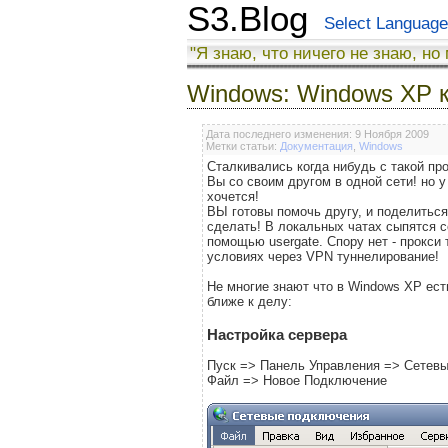
S3.Blog
Select Language
"Я знаю, что ничего не знаю, но
Windows: Windows XP 
Дата последнего изменения: 9 Ноября 2009
Метки статьи:
Документация
,
Windows
Сталкивались когда нибудь с такой пр
Вы со своим другом в одной сети! но 
хочется!
ВЫ готовы помочь другу, и поделиться
сделать! В локальных чатах сыпятся с
помощью usergate. Спору нет - прокси
условиях через VPN туннелирование!
Не многие знают что в Windows XP ес
ближе к делу:
Настройка сервера
Пуск => Панель Управления => Сетев
Файл => Новое Подключение