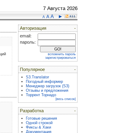
7 Августа 2026
A
►
A
A
Авторизация
-
email:
пароль:
кций
вспомнить пароль
зарегистрироваться
Популярное
-
S3.Translator
Погодный информер
Менеджер загрузок (S3)
Отзывы и предложения
Торрент Торнадо
[весь список]
Разработка
-
Готовые решения
Одной строкой
Фиксы & Хаки
Документация