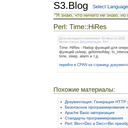
S3.Blog
Select Language
"Я знаю, что ничего не знаю, но
Perl: Time::HiRes
Дата последнего изменения: 30 Августа 2009
Метки статьи:
Документация
,
Perl
Time::HiRes - Набор функций для опе
функций usleep, gettimeofday, tv_interv
time, sleep, alarm и т.д.
перейти в CPAN на страницу документ
Похожие материалы:
Документация: Генерация HTTP 
Безопасное программирование н
Apache Basic-авторизация
Стандарты программирования
Perl: Bin=>Dec и Dec=>Bin преоб