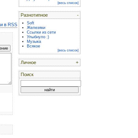
[весь список]
Разнотипное
-
Soft
и в RSS
Железяки
Ссылки из сети
Улыбнуло :)
Музыка
Всякое
[весь список]
Личное
+
Поиск