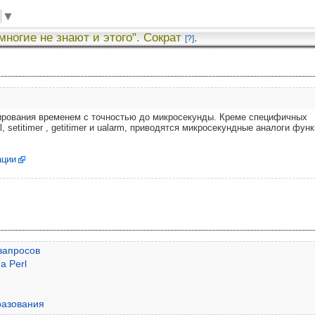
▼
 многие не знают и этого". Сократ
.
[?]
рирования временем с точностью до микросекунды. Креме специфичных
al, setitimer , getitimer и ualarm, приводятся микросекундные аналоги фун
ации
запросов
а Perl
разования