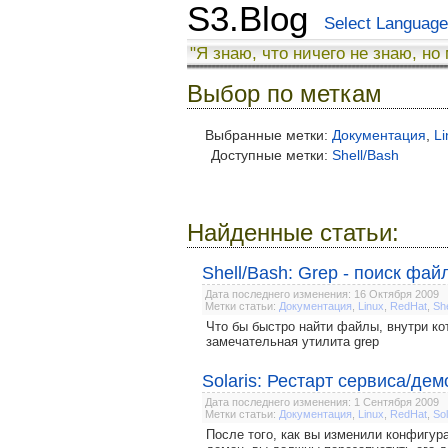
S3.Blog
Select Language
"Я знаю, что ничего не знаю, но
Выбор по меткам
Выбранные метки:
Документация
,
Li
Доступные метки:
Shell/Bash
Найденные статьи:
Shell/Bash: Grep - поиск ф
Дата последнего изменения: 16 Октября 2009
Метки статьи:
Документация
,
Linux
,
RedHat
,
Sh
Что бы быстро найти файлы, внутри ко
замечательная утилита grep
Solaris: Рестарт сервиса/дем
Дата последнего изменения: 1 Сентября 2009
Метки статьи:
Документация
,
Linux
,
RedHat
,
Sol
После того, как вы изменили конфигура