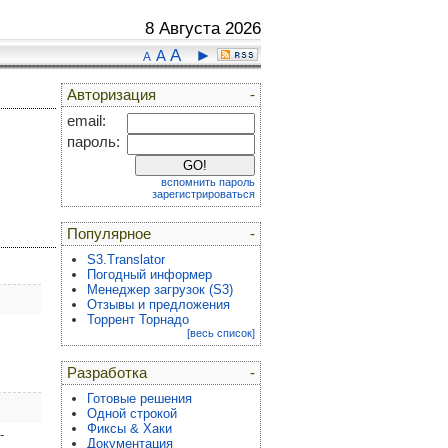
8 Августа 2026
A
►
A
A
Авторизация
-
email:
пароль:
вспомнить пароль
зарегистрироваться
Популярное
-
S3.Translator
Погодный информер
Менеджер загрузок (S3)
Отзывы и предложения
Торрент Торнадо
[весь список]
Разработка
-
Готовые решения
Одной строкой
Фиксы & Хаки
-
Документация