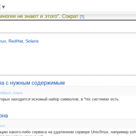
▼
 многие не знают и этого". Сократ
.
[?]
nux
,
RedHat
,
Solaris
айла с нужным содержимым
ell/Bash
,
Solaris
торых находится искомый набор символов, в *nix системах есть
она
aris
цию какого-либо сервиса на удаленном сервере Unix/linux, например ssh