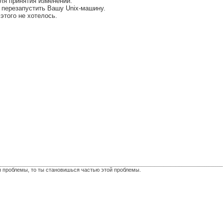
ля принятия изменений.
о перезапустить Вашу Unix-машину.
 этого не хотелось.
я проблемы, то ты становишься частью этой проблемы.