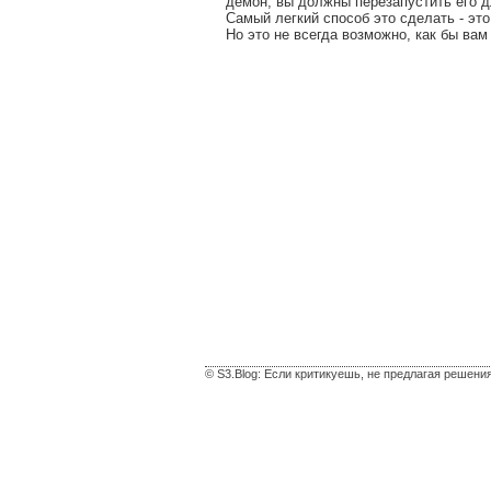
демон, вы должны перезапустить его д
Самый легкий способ это сделать - эт
Но это не всегда возможно, как бы вам
© S3.Blog: Если критикуешь, не предлагая решени