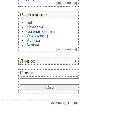
[весь список]
Разнотипное
-
Soft
Железяки
Ссылки из сети
Улыбнуло :)
Музыка
Всякое
[весь список]
Личное
+
Поиск
Александр Попов