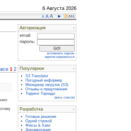
6 Августа 2026
A
►
A
A
Авторизация
-
email:
пароль:
вспомнить пароль
зарегистрироваться
Популярное
-
:
все
1
2
S3.Translator
Погодный информер
Менеджер загрузок (S3)
Отзывы и предложения
Торрент Торнадо
[весь список]
онял
оэтому
Разработка
-
Готовые решения
Одной строкой
Фиксы & Хаки
Документация