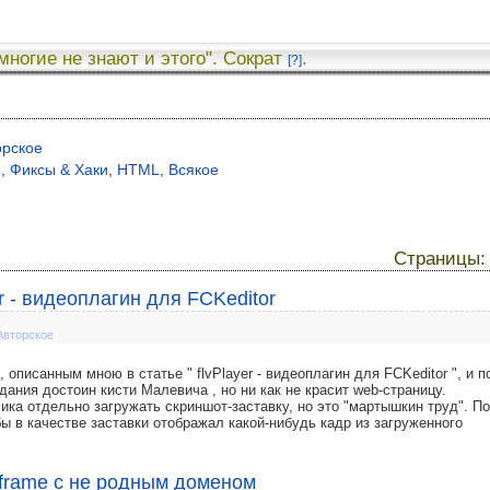
 многие не знают и этого". Сократ
.
[?]
орское
я
,
Фиксы & Хаки
,
HTML
,
Всякое
Страницы
r - видеоплагин для FCKeditor
Авторское
, описанным мною в статье " flvPlayer - видеоплагин для FCKeditor ", и п
ания достоин кисти Малевича , но ни как не красит web-страницу.
ика отдельно загружать скриншот-заставку, но это "мартышкин труд". П
ы в качестве заставки отображал какой-нибудь кадр из загруженного
Iframe с не родным доменом