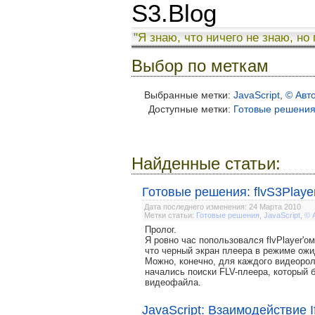
S3.Blog
"Я знаю, что ничего не знаю, но
Выбор по меткам
Выбранные метки:
JavaScript
,
© Авт
Доступные метки:
Готовые решени
Найденные статьи:
Готовые решения: flvS3Playe
Дата последнего изменения: 24 Марта 2010
Метки статьи:
Готовые решения
,
JavaScript
,
© 
Пролог.
Я ровно час попользовался flvPlayer'ом
что черный экран плеера в режиме ожид
Можно, конечно, для каждого видеорол
начались поиски FLV-плеера, который б
видеофайла.
JavaScript: Взаимодействие 