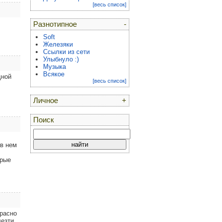
[весь список]
Разнотипное
-
Soft
Железяки
Ссылки из сети
Улыбнуло :)
Музыка
Всякое
дной
[весь список]
Личное
+
Поиск
 в нем
ёрые
красно
лезти