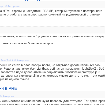
ipt
,
© Авторское
а HTML-странице находится IFRAME, который грузится с постороннего
rame отработать javascript, расположенный на родительской странице.
май меня, если можешь " родилась вот такая вот развлекалочка: очере
стрелять как можно больше монстров.
,
JavaScript
,
© Авторское
инки на сайте в слое поверх всего, не открывая дополнительных окон.
р. Родоначальником был Lightbox, сейчас он называется LightBox2 . Всё
x заработал надо дополнительно подключить библиотеки prototype.js и
ь автономных скриптов all-in-one, которые умеют делать то же, что и мат
ящие из одного файла.
ки в PRE
,
© Авторское
ы web-мастера обычно используют пробелы для отступов. Тег <pre> пре
атная сторона медали - если строка очень длинная, то она может или вы