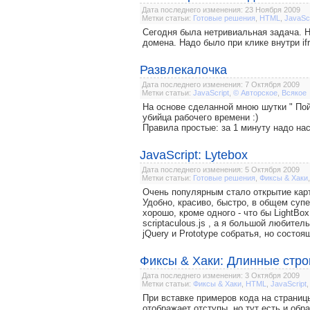
Дата последнего изменения: 23 Ноября 2009
Метки статьи:
Готовые решения
,
HTML
,
JavaScr
Сегодня была нетривиальная задача. Н
домена. Надо было при клике внутри if
Развлекалочка
Дата последнего изменения: 7 Октября 2009
Метки статьи:
JavaScript
,
© Авторское
,
Всякое
На основе сделанной мною шутки " Пой
убийца рабочего времени :)
Правила простые: за 1 минуту надо на
JavaScript: Lytebox
Дата последнего изменения: 5 Октября 2009
Метки статьи:
Готовые решения
,
Фиксы & Хаки
Очень популярным стало открытие карт
Удобно, красиво, быстро, в общем супе
хорошо, кроме одного - что бы LightBo
scriptaculous.js , а я большой любител
jQuery и Prototype собратья, но состо
Фиксы & Хаки: Длинные стро
Дата последнего изменения: 3 Октября 2009
Метки статьи:
Фиксы & Хаки
,
HTML
,
JavaScript
При вставке примеров кода на страниц
отображаeт отступы, но тут есть и обр