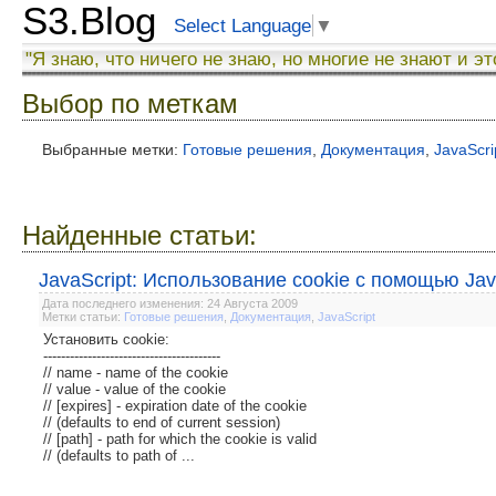
S3.Blog
Select Language
▼
"Я знаю, что ничего не знаю, но многие не знают и эт
Выбор по меткам
Выбранные метки:
Готовые решения
,
Документация
,
JavaScri
Найденные статьи:
JavaScript: Использование cookie с помощью Jav
Дата последнего изменения: 24 Августа 2009
Метки статьи:
Готовые решения
,
Документация
,
JavaScript
Установить cookie:
----------------------------------------
// name - name of the cookie
// value - value of the cookie
// [expires] - expiration date of the cookie
// (defaults to end of current session)
// [path] - path for which the cookie is valid
// (defaults to path of ...