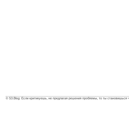
© S3.Blog: Если критикуешь, не предлагая решения проблемы, то ты становишься 