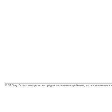
© S3.Blog: Если критикуешь, не предлагая решения проблемы, то ты становишься 