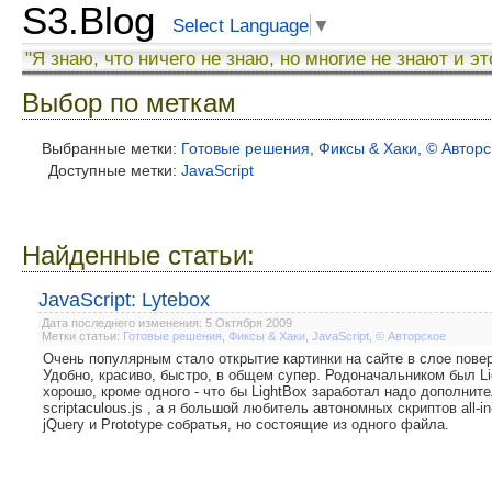
S3.Blog
Select Language
▼
"Я знаю, что ничего не знаю, но многие не знают и эт
Выбор по меткам
Выбранные метки:
Готовые решения
,
Фиксы & Хаки
,
© Авторс
Доступные метки:
JavaScript
Найденные статьи:
JavaScript: Lytebox
Дата последнего изменения: 5 Октября 2009
Метки статьи:
Готовые решения
,
Фиксы & Хаки
,
JavaScript
,
© Авторское
Очень популярным стало открытие картинки на сайте в слое повер
Удобно, красиво, быстро, в общем супер. Родоначальником был Lig
хорошо, кроме одного - что бы LightBox заработал надо дополните
scriptaculous.js , а я большой любитель автономных скриптов all-
jQuery и Prototype собратья, но состоящие из одного файла.