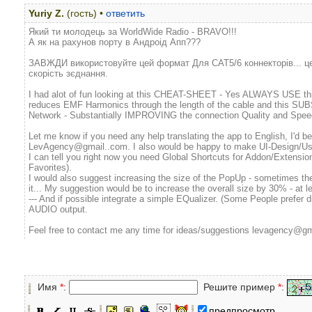
Yuriy Z.
(гость) •
ответить
Який ти молодець за WorldWide Radio - BRAVO!!!
А як на рахунов порту в Андроід Апп???
ЗАВЖДИ використовуйте цей формат Для CAT5/6 коннекторів... це 
скорість зєднання.
I had alot of fun looking at this CHEAT-SHEET - Yes ALWAYS USE thi
reduces EMF Harmonics through the length of the cable and this SU
Network - Substantially IMPROVING the connection Quality and Spee
Let me know if you need any help translating the app to English, I'd be
LevAgency@gmail..com. I also would be happy to make UI-Design/Us
I can tell you right now you need Global Shortcuts for Addon/Extensi
Favorites).
I would also suggest increasing the size of the PopUp - sometimes the
it... My suggestion would be to increase the overall size by 30% - at l
--- And if possible integrate a simple EQualizer. (Some People prefer di
AUDIO output.
Feel free to contact me any time for ideas/suggestions levagency@g
Имя
*
:
Решите пример
*
:
предпросмотр