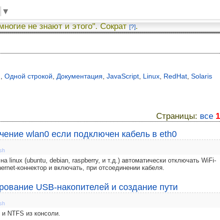
▼
 многие не знают и этого". Сократ
.
[?]
я
,
Одной строкой
,
Документация
,
JavaScript
,
Linux
,
RedHat
,
Solaris
Страницы:
все
1
чение wlan0 если подключен кабель в eth0
sh
linux (ubuntu, debian, raspberry, и т.д.) автоматически отключать WiFi-
ernet-коннектор и включать, при отсоединении кабеля.
ирование USB-накопителей и создание пути
sh
 и NTFS из консоли.