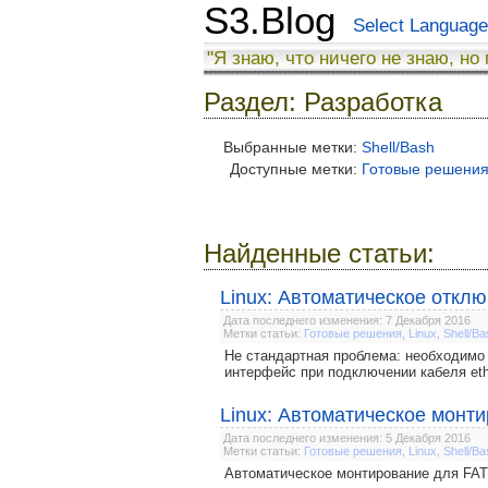
S3.Blog
Select Language
"Я знаю, что ничего не знаю, но
Раздел: Разработка
Выбранные метки:
Shell/Bash
Доступные метки:
Готовые решени
Найденные статьи:
Linux: Автоматическое отклю
Дата последнего изменения: 7 Декабря 2016
Метки статьи:
Готовые решения
,
Linux
,
Shell/Ba
Не стандартная проблема: необходимо на 
интерфейс при подключении кабеля eth
Linux: Автоматическое монт
Дата последнего изменения: 5 Декабря 2016
Метки статьи:
Готовые решения
,
Linux
,
Shell/Ba
Автоматическое монтирование для FAT