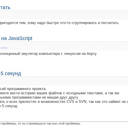
итать
ригодится тем, кому надо быстро что-то сгруппировать и посчитать
на JavaScript
 сети
полноценный эмулятор компьютера с линуксом на борту.
 5 секунд
сий программного проекта.
ожете вести историю ваших файлов с исходными текстами, а так же
лькими программистами не мешая друг другу.
ать о всех прелестях и возможностях CVS и SVN, так как это займет не 
 5 секунд.
я проблемы, то ты становишься частью этой проблемы.