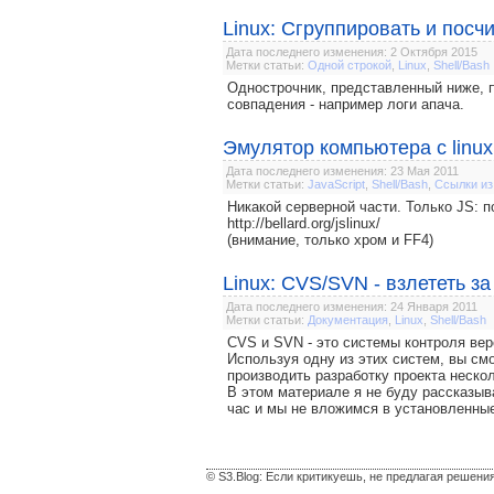
Linux: Сгруппировать и посч
Дата последнего изменения: 2 Октября 2015
Метки статьи:
Одной строкой
,
Linux
,
Shell/Bash
Однострочник, представленный ниже, п
совпадения - например логи апача.
Эмулятор компьютера с linux 
Дата последнего изменения: 23 Мая 2011
Метки статьи:
JavaScript
,
Shell/Bash
,
Ссылки из
Никакой серверной части. Только JS: 
http://bellard.org/jslinux/
(внимание, только хром и FF4)
Linux: CVS/SVN - взлететь за
Дата последнего изменения: 24 Января 2011
Метки статьи:
Документация
,
Linux
,
Shell/Bash
CVS и SVN - это системы контроля вер
Используя одну из этих систем, вы см
производить разработку проекта неско
В этом материале я не буду рассказыв
час и мы не вложимся в установленные
© S3.Blog: Если критикуешь, не предлагая решени