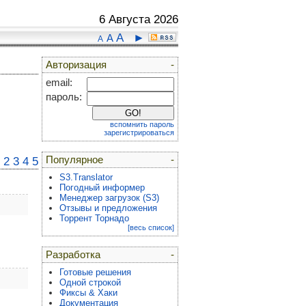
6 Августа 2026
A
►
A
A
Авторизация
-
email:
пароль:
вспомнить пароль
зарегистрироваться
Популярное
-
2
3
4
5
S3.Translator
Погодный информер
Менеджер загрузок (S3)
Отзывы и предложения
Торрент Торнадо
[весь список]
Разработка
-
Готовые решения
Одной строкой
Фиксы & Хаки
Документация