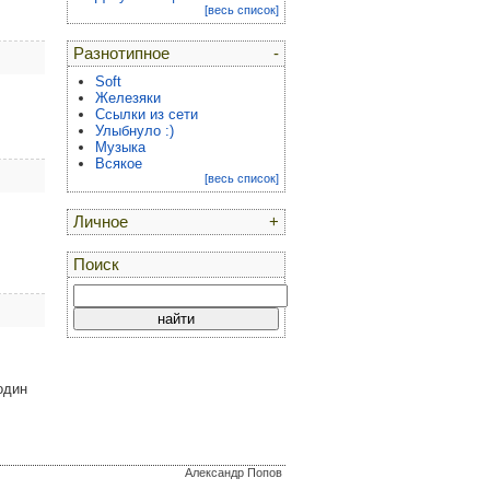
[весь список]
Разнотипное
-
Soft
Железяки
Ссылки из сети
Улыбнуло :)
Музыка
Всякое
[весь список]
Личное
+
Поиск
один
Александр Попов