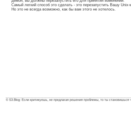
демон, вы должны перезапустить его для принятия изменений.
Самый легкий способ это сделать - это перезапустить Вашу Unix-
Но это не всегда возможно, как бы вам этого не хотелось.
© S3.Blog: Если критикуешь, не предлагая решения проблемы, то ты становишься 