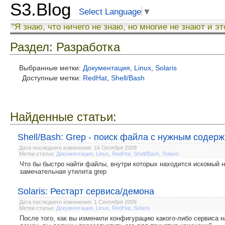
S3.Blog
Select Language
▼
"Я знаю, что ничего не знаю, но многие не знают и эт
Раздел: Разработка
Выбранные метки:
Документация
,
Linux
,
Solaris
Доступные метки:
RedHat
,
Shell/Bash
Найденные статьи:
Shell/Bash: Grep - поиск файла с нужным соде
Дата последнего изменения: 16 Октября 2009
Метки статьи:
Документация
,
Linux
,
RedHat
,
Shell/Bash
,
Solaris
Что бы быстро найти файлы, внутри которых находится искомый на
замечательная утилита grep
Solaris: Рестарт сервиса/демона
Дата последнего изменения: 1 Сентября 2009
Метки статьи:
Документация
,
Linux
,
RedHat
,
Solaris
После того, как вы изменили конфигурацию какого-либо сервиса на